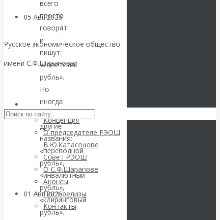
всего
просто
05 Авг 2026
Деньги
говорят
и
Валентин
Русское экономическое общество
пишут:
имени С.Ф.Шарапова
«советский
Катасонов. Еще
рубль».
Skip to content
Но
раз на тему
иногда
РЭОШ
блокировки
встречаются
Концепция
другие
О председателе РЭОШ
банковских
названия:
В.Ю.Катасонове
«переводной
Совет РЭОШ
счетов
рубль»,
О С.Ф.Шарапове
«инвалютный
Анонсы
рубль»,
01 Авг 2026
Геополитика
Пост-релизы
«клиринговый
Контакты
рубль».