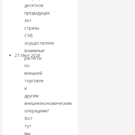
десятков
«Мировые
предыдущих
ростовщики»:
лет
страны
вчера и сегодня
СЭВ
осуществляли
взаимные
27 Июл 2026
Мировая
расчеты
валютная система
по
внешней
Валентин
торговле
и
КАтасонов.
другим
внешнеэкономическим
«МЕТОД
операциям?
Вот
ОТМЫВАНИЯ
тут
мы