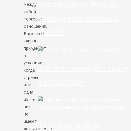
безопасности России.
между
собой
Преступные законы о
торговые
отношения.
крипте
Валютный
клиринг
применяют
в
условиях,
Это всё приведёт страну
когда
страны
к катастрофе
или
одна
из
них
Международные экономические отношения
не
имеют
Торговые войны
достаточного