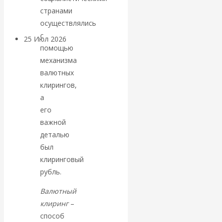
покинуть НАТО?
странами
осуществлялись
с
25 Июл 2026
Комментарии,
помощью
интервью и беседы
механизма
валютных
«Об этом
клирингов,
а
молчат»:
его
важной
экономист
деталью
был
Валентин
клиринговый
Катасонов
рубль.
Валютный
считает, что
клиринг
–
способ
кризис в