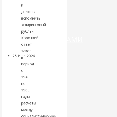
ДЕНЕГ»: КИТАЙ
и
должны
ВЕДЁТ БОРЬБУ
вспомнить
«клиринговый
С
рубль».
КРИПТОВАЛЮТАМИ
Короткий
ответ
таков:
25 Июл 2026
Геополитика
в
период
Валентин
с
1949
КАтасонов.
по
1963
Может ли
годы
расчеты
Америка
между
социалистическими