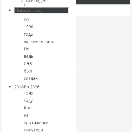
Все видео
с
Искусственный
1964
по
интеллект —
1990
годы
революционный
включительно.
Но
переход к
ведь
СЭВ
посткапитализму
был
создан
в
29 Июл 2026
Мировая
1949
финансовая олигархия
году.
Как
Валентин
на
протяжении
Катасонов.
полутора