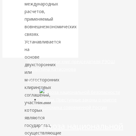
международных
расчетов,
банковской
применяемый
сфере России
вовнешнеэкономических
связях.
уже начался
Устанавливается
на
основе
Место продажи книг председателя РЭОШ
двухсторонних
Валентина Катасонова
или
многосторонних
Видео
клиринговых
соглашений,
участниками
Экономика современной России
которых
являются
Угроза национальной
государства,
осуществляющие