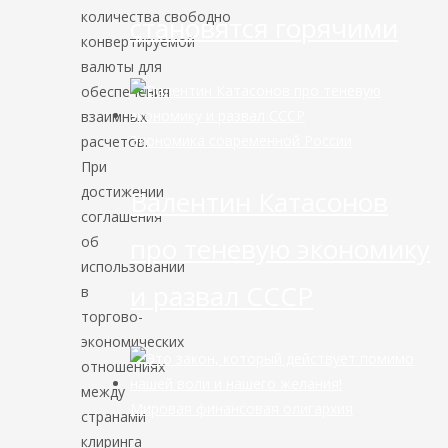
количества свободно
становятся горячими
конвертируемой
валюты для
обеспечения
взаимных
Экономика современной России
расчетов.
При
достижении
Валентин Катасонов
соглашения
про теневую экономику
об
использовании
и развал СССР
в
торгово-
экономических
отношениях
между
Мировая финансовая олигархия
странами
клиринга