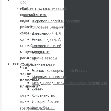
ВАлентин
Библиотека
Все
эти
Библиотека классической
Катасонов.
перечисленные
русской мысли
виды
Шарапов Сергей Федорович
Саммит НАТО в
рублей
Соловьев Владимир
связаны
Данилевский Н. Я.
Турции: Drang
со
Нечволодов А. Д.
сферой
Кокорев Василий
nach Osten
международных
Бутми Г. В.
расчетов.
Другие авторы
30 Июл 2026
Банки
Современные книги
Что
Экономика современной России
такое
Мировая экономика
Валентин
валютные
Международные экономические отношения
клиринги?
Катасонов. Кто
Деньги
Христианство
Мы
определяет
История России
уже
Все рубрики…
говорили