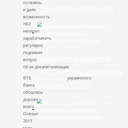
остались,
становятся горячими
и дали
возможность
НБУ
неплохо
зарабатывать,
Экономика современной России
регулярно
поднимая
Валентин Катасонов
вопрос
об их докапитализации.
про теневую экономику
ВТБ
докапитализация
украинского
и развал СССР
банка
обошлась
дороже
всего.
Осенью
Мировая финансовая олигархия
2015
года