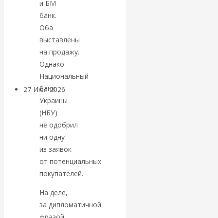
и БМ
«Мировые
банк.
Оба
ростовщики»:
выставлены
на продажу.
вчера и сегодня
Однако
Национальный
банк
27 Июл 2026
Мировая
Украины
валютная система
(НБУ)
не одобрил
Валентин
ни одну
из заявок
КАтасонов.
от потенциальных
«МЕТОД
покупателей.
На деле,
ОТМЫВАНИЯ
за дипломатичной
фразой