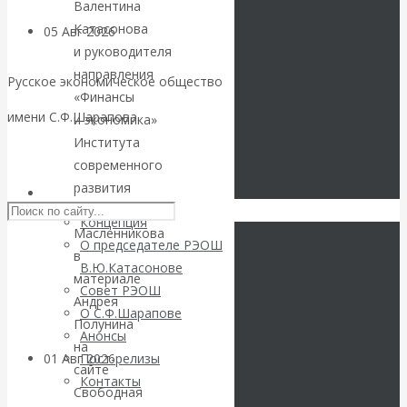
Валентина
Катасонова
05 Авг 2026
Деньги
и руководителя
направления
Валентин
Русское экономическое общество
«Финансы
имени С.Ф.Шарапова
и экономика»
Катасонов. Еще
Института
Skip to content
современного
раз на тему
развития
РЭОШ
блокировки
Никиты
Концепция
Масленникова
О председателе РЭОШ
банковских
в
В.Ю.Катасонове
материале
Совет РЭОШ
счетов
Андрея
О С.Ф.Шарапове
Полунина
Анонсы
на
01 Авг 2026
Геополитика
Пост-релизы
сайте
Контакты
Свободная