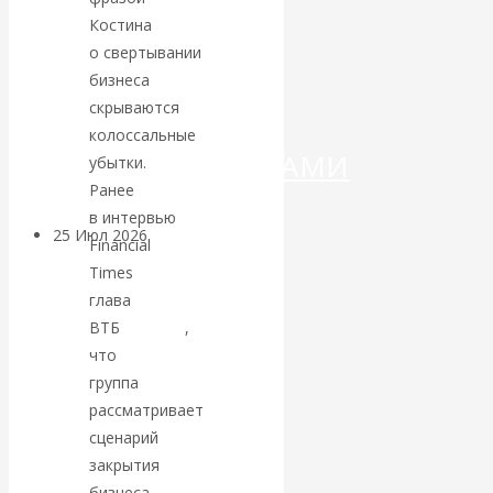
ДЕНЕГ»: КИТАЙ
Костина
о свертывании
ВЕДЁТ БОРЬБУ
бизнеса
С
скрываются
колоссальные
КРИПТОВАЛЮТАМИ
убытки.
Ранее
в интервью
25 Июл 2026
Геополитика
Financial
Times
Валентин
глава
ВТБ
признал
,
КАтасонов.
что
группа
Может ли
рассматривает
сценарий
Америка
закрытия
бизнеса