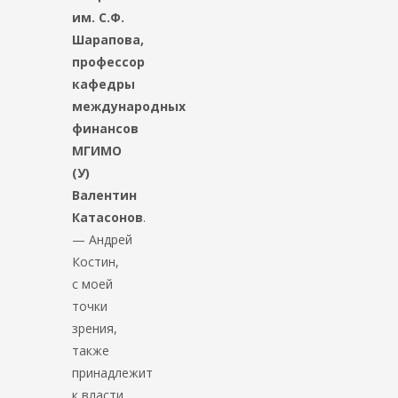
им. С.Ф.
Шарапова,
профессор
кафедры
международных
финансов
МГИМО
(У)
Валентин
Катасонов
.
— Андрей
Костин,
с моей
точки
зрения,
также
принадлежит
к власти,