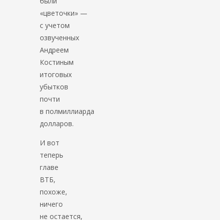
были
«цветочки» —
с учетом
озвученных
Андреем
Костиным
итоговых
убытков
почти
в полмиллиарда
долларов.
И вот
теперь
главе
ВТБ,
похоже,
ничего
не остается,