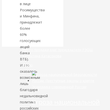
в лице
банковской
Росимущества
и Минфина,
сфере России
принадлежит
более
уже начался
60%
голосующих
акций
Место продажи книг председателя РЭОШ
банка
Валентина Катасонова
ВТБ).
Видео
И это
оказалось
возможным
лишь
Экономика современной России
благодаря
недальновидной
Угроза национальной
политике
российских