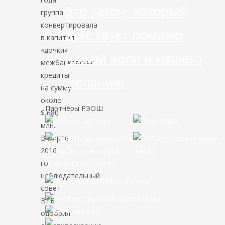
Это закон, который
группа
конвертировала
действует помимо
в капитал
«дочки»
нашей воли и нашего
межбанковские
кредиты
желания!
на сумму
около
Партнёры РЭОШ
$ 680
млн.
В марте
2016-
го
наблюдательный
совет
ВТБ
одобрил