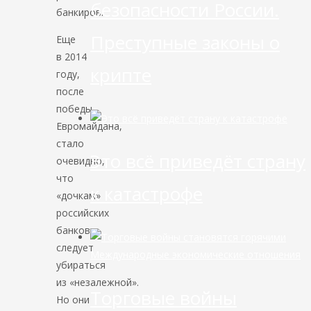
безопасности России.
банкиров.
Преступные законы о
Еще
в 2014
крипте
году,
после
победы
Евромайдана,
стало
Это всё приведёт страну
очевидно,
что
к катастрофе
«дочкам»
российских
банков
следует
Международные экономические отношения
убираться
из «незалежной».
Торговые войны
Но они