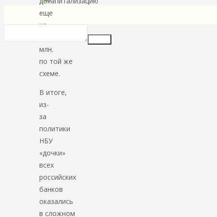
докапитализацию
еще
на
$ 333
Insert
млн.
по той же
схеме.
В итоге,
из-
за
политики
НБУ
«дочки»
всех
российских
банков
оказались
в сложном