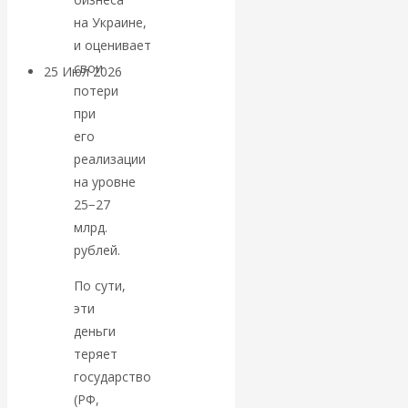
покинуть НАТО?
на Украине,
и оценивает
свои
25 Июл 2026
Комментарии,
потери
интервью и беседы
при
его
«Об этом
реализации
на уровне
молчат»:
25−27
млрд.
экономист
рублей.
Валентин
По сути,
эти
Катасонов
деньги
теряет
считает, что
государство
(РФ,
кризис в