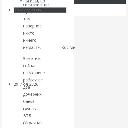
Все видео
свертываться.
Искусственный
Продать
там,
интеллект —
наверное,
никто
революционный
ничего
не даст», —
сказал
Костин.
переход к
Заметим:
посткапитализму
сейчас
на Украине
работают
29 Июл 2026
Мировая
два
финансовая олигархия
дочерних
банка
Валентин
группы —
ВТБ
Катасонов.
(Украина)