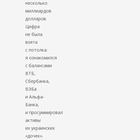
несколько
миллиардов
долларов.
Цифра
не была
взята
с потолка:
я ознакомился
с балансами
ВТБ,
Сбербанка,
ВЭБа
и Альфа-
Банка,
и просуммировал
активы
их украинских
«дочек».