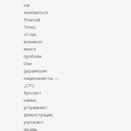
как
жаловаться
Financial
Times.
«У нас
возникло
много
проблем.
Они
(украинские
националисты, —
„СП“)
бросают
камни,
устраивают
демонстрации,
угрожают
людям.