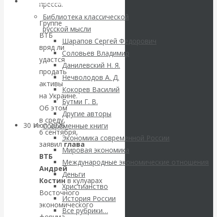
ВАлентин
Библиотека
пресса.
Библиотека классической
Катасонов.
Группе
русской мысли
ВТБ
Шарапов Сергей Федорович
Саммит НАТО в
вряд ли
Соловьев Владимир
удастся
Данилевский Н. Я.
Турции: Drang
продать
Нечволодов А. Д.
активы
Кокорев Василий
nach Osten
на Украине.
Бутми Г. В.
Об этом
Другие авторы
в среду,
30 Июл 2026
Банки
Современные книги
6 сентября,
Экономика современной России
заявил
глава
Мировая экономика
Валентин
ВТБ
Международные экономические отношения
Андрей
Катасонов. Кто
Деньги
Костин
в кулуарах
Христианство
Восточного
определяет
История России
экономического
Все рубрики…
форума