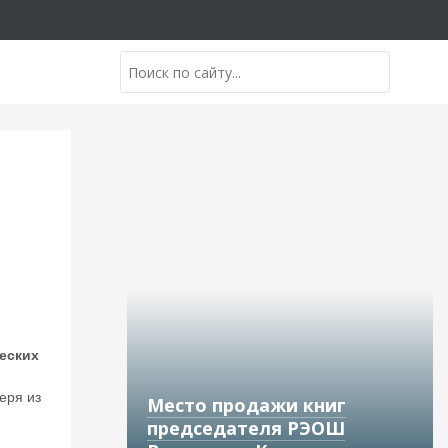
еских
еря из
Место продажи книг
председателя РЭОШ