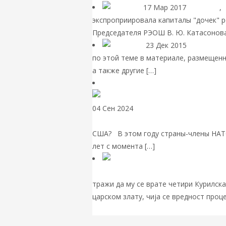
17 Мар 2017
Пост дня
,
экспроприировала капиталы "дочек" р
Председателя РЭОШ В. Ю. Катасонова.
23 Дек 2015
Мировая э
по этой теме в материале, размещен
а также другие […]
Читать далее
04 Сен 2024
Экономика зарубежных с
Европа хочет иметь собственную под
США? В этом году страны-члены НАТО
лет с момента […]
Читать далее
зарубежных публикациях и СМИ
Златни
тражи да му се врате четири Курилска
царском злату, чија се вредност проц