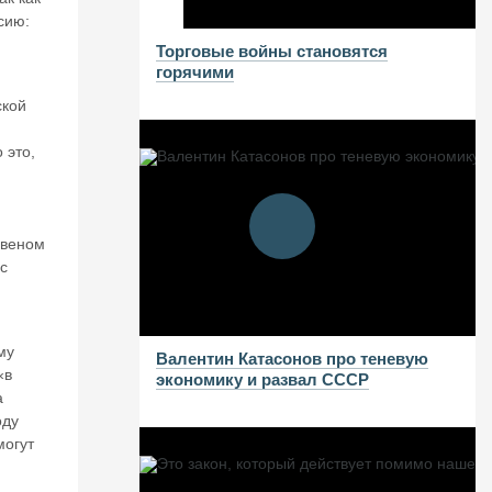
сию:
Торговые войны становятся
горячими
ской
 это,
звеном
с
и
му
Валентин Катасонов про теневую
«в
экономику и развал СССР
а
оду
могут