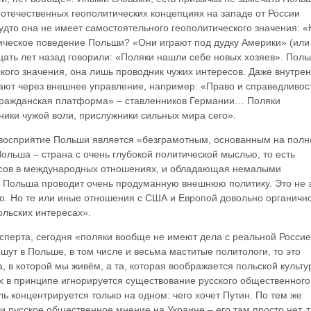
х отечественных геополитических концепциях на западе от России
удто она не имеет самостоятельного геополитического значения: «
ическое поведение Польши? «Они играют под дудку Америки» (или
ать лет назад говорили: «Поляки нашли себе новых хозяев». Поль
кого значения, она лишь проводник чужих интересов. Даже внутр
ают через внешнее управление, например: «Право и справедливос
«Гражданская платформа» – ставленников Германии… Поляки
ники чужой воли, прислужники сильных мира сего».
 восприятие Польши является «безграмотным, основанным на пол
ольша – страна с очень глубокой политической мыслью, то есть
есов в международных отношениях, и обладающая немалыми
 Польша проводит очень продуманную внешнюю политику. Это не з
ю. Но те или иные отношения с США и Европой довольно органичн
ольских интересах».
ксперта, сегодня «поляки вообще не имеют дела с реальной Россие
ишут в Польше, в том числе и весьма маститые политологи, то это
а, в которой мы живём, а та, которая воображается польской культу
х в принципе игнорируется существование русского общественного
ь концентрируется только на одном: чего хочет Путин. По тем же
 русское общественное мнение на Украине – его там просто нет, т