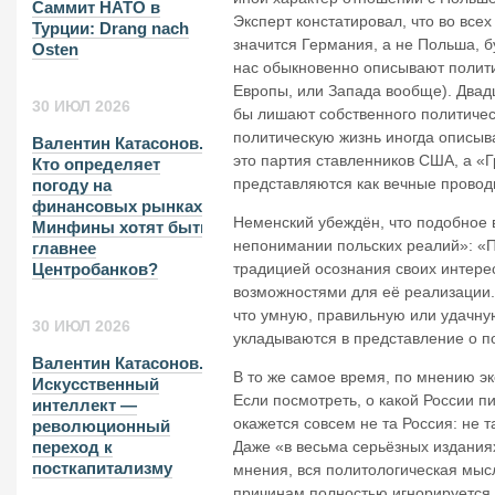
Саммит НАТО в
Эксперт констатировал, что во все
Турции: Drang nach
значится Германия, а не Польша, б
Osten
нас обыкновенно описывают полит
Европы, или Запада вообще). Двадц
30 ИЮЛ 2026
бы лишают собственного политичес
политическую жизнь иногда описыв
Валентин Катасонов.
это партия ставленников США, а 
Кто определяет
представляются как вечные провод
погоду на
финансовых рынках?
Неменский убеждён, что подобное
Минфины хотят быть
непонимании польских реалий»: «П
главнее
традицией осознания своих интер
Центробанков?
возможностями для её реализации.
что умную, правильную или удачну
30 ИЮЛ 2026
укладываются в представление о п
Валентин Катасонов.
В то же самое время, по мнению э
Искусственный
Если посмотреть, о какой России п
интеллект —
окажется совсем не та Россия: не т
революционный
Даже «в весьма серьёзных издания
переход к
посткапитализму
мнения, вся политологическая мысл
причинам полностью игнорируется и