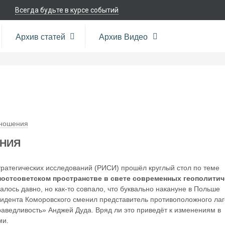
Всегда будьте в курсе событий
Архив статей
Архив Видео
тношения
НИЯ
тратегических исследований (РИСИ) прошёл круглый стол по теме
постсоветском пространстве в свете современных геополитич
ось давно, но как-то совпало, что буквально накануне в Польше
идента Коморовского сменил представитель противоположного лаг
раведливость» Анджей Дуда. Вряд ли это приведёт к изменениям в
ми.