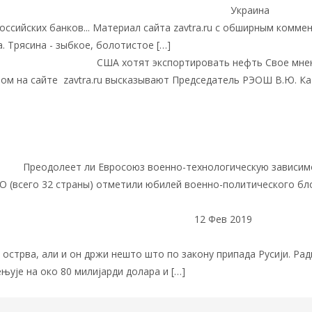
Россия и постсоветское пространство
ТРЯСИНА
Украина
оссийских банков... Материал сайта zavtra.ru с обширным комме
 Трясина - зыбкое, болотистое […]
Читать далее
кономика
ДЕМПИНГ
США хотят экспортировать нефть Свое мне
ном на сайте zavtra.ru высказывают Председатель РЭОШ В.Ю. Ка
тран
Валентин Катасонов. Американский ВПК – подпора Старого 
пору
Преодолеет ли Евросоюз военно-технологическую зависим
 (всего 32 страны) отметили юбилей военно-политического бло
12 Фев 2019
РЭОШ в
 адут у финалу преговора: Јапан дугује Русији 80 милијарди дола
 острва, али и он држи нешто што по закону припада Русији. Рад
ењује на око 80 милијарди долара и […]
Читать далее