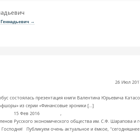
надьевич
г Геннадьевич
→
26 Июл 201
И В. Ю. КАТАСОНОВА «ЗАКРЫТЫЙ МИР ФИНАНСОВ». Пост-рели
лобус состоялась презентация книги Валентина Юрьевича Катас
ффшоры» из серии «Финансовые хроники […]
Читать далее
15 Фев 2016
Пост дня
,
Христианство
С ПРАЗДНИКОМ
ленов Русского экономического общества им. С.Ф. Шарапова и 
 Господня! Публикуем очень актуальное и ёмкое, "сегодняшнее