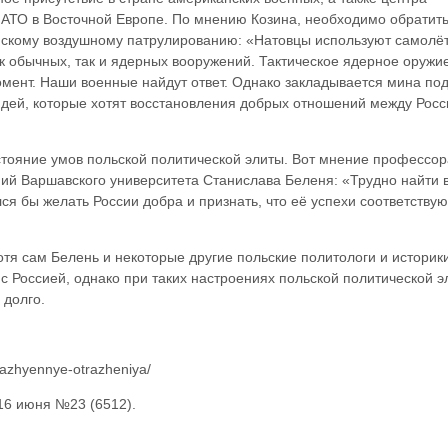
АТО в Восточной Европе. По мнению Козина, необходимо обратит
йскому воздушному патрулированию: «Натовцы используют самолё
ак обычных, так и ядерных вооружений. Тактическое ядерное оруж
омент. Наши военные найдут ответ. Однако закладывается мина по
дей, которые хотят восстановления добрых отношений между Росс
тояние умов польской политической элиты. Вот мнение профессор
й Варшавского университета Станислава Беленя: «Трудно найти 
я бы желать России добра и признать, что её успехи соответствую
отя сам Белень и некоторые другие польские политологи и историк
с Россией, однако при таких настроениях польской политической э
 долго.
kazhyennye-otrazheniya/
 16 июня №23 (6512).