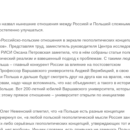
 назвал нынешние отношения между Россией и Польшей сложными
постепенно улучшаться.
«Российско-польские отношения в зеркале геополитических концеп
тов». Представляя труд, заместитель руководителя Центра исследо
 РИСИ Оксана Петровская заметила, что в нём собраны статьи пол
тический реализм и взвешенный подход к проблемам. С такими лю
ольша – главный конкурент России за влияние на постсоветском
 Профессор Варшавского университета Анджей Вержбицкий, в свою
 и Польша и дальше будут смотреть друг на друга как на врагов, «м
овам, надо чаще вспоминать, что нас объединяет, а такого в истори
ольше. Вот 200-летний юбилей Варшавского университета, которы
 к этому прямое отношение – университет открыли по инициативе
лег Неменский отметил, что «в Польше есть разные концепции
дчеркнул он, «в любой польской геополитической мысли Россия за
их-либо серьёзных геополитических концепций, утверждающих тот 
й, нет вообще». Иными словами, есть привычка не замечать Польш