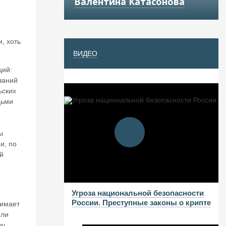
Валентина Катасонова
, хоть
ВИДЕО
ций:
ваний
ьских
дьми
ы
и, по
й
Угроза национальной безопасности
России. Преступные законы о крипте
нимает
или
у.