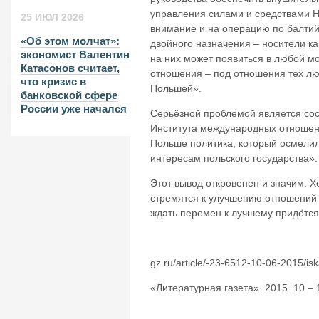
управления силами и средствами Н
25 ИЮЛ 2026
внимание и на операцию по балти
«Об этом молчат»:
двойного назначения – носители к
экономист Валентин
на них может появиться в любой м
Катасонов считает,
отношения – под отношения тех лю
что кризис в
Польшей».
банковской сфере
России уже начался
Серьёзной проблемой является сос
Института международных отношени
Польше политика, который осмелилс
интересам польского государства».
Этот вывод откровенен и значим. Х
стремятся к улучшению отношений 
ждать перемен к лучшему придётся
gz.ru/article/-23-6512-10-06-2015/is
«Литературная газета». 2015. 10 –