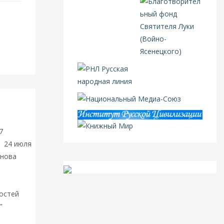
7
Пост
з
24 июля
онова
гостей
"