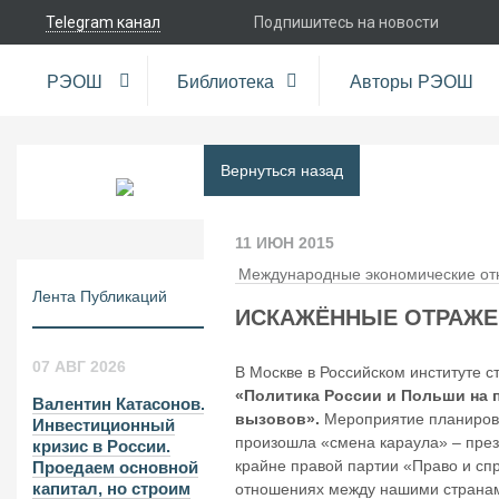
Telegram канал
Подпишитесь на новости
РЭОШ
Библиотека
Авторы РЭОШ
Вернуться назад
11 ИЮН 2015
Международные экономические о
Лента Публикаций
ИСКАЖЁННЫЕ ОТРАЖЕ
07 АВГ 2026
В Москве в Российском институте с
«Политика России и Польши на 
Валентин Катасонов.
вызовов».
Мероприятие планировал
Инвестиционный
произошла «смена караула» – през
кризис в России.
крайне правой партии «Право и сп
Проедаем основной
капитал, но строим
отношениях между нашими страна