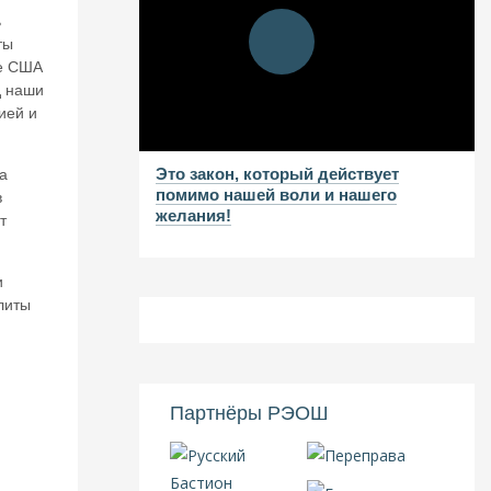
ь
ты
ие США
д наши
ией и
Это закон, который действует
а
помимо нашей воли и нашего
в
желания!
т
и
литы
Партнёры РЭОШ