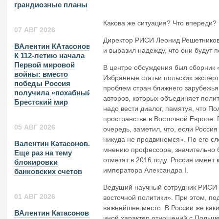
грандиозные планы
Какова же ситуация? Что впереди?
07 АВГ 2026
Директор РИСИ Леонид Решетников
ВАлентин КАтасонов.
и выразил надежду, что они будут 
К 112-летию начала
Первой мировой
В центре обсуждения был сборник 
войны: вместо
Избранные статьи польских экспер
победы Россия
проблем стран ближнего зарубежья
получила «похабный»
авторов, которых объединяет поли
Брестский мир
надо вести диалог, памятуя, что П
пространстве в Восточной Европе.
05 АВГ 2026
очередь, заметил, что, если Россия
никуда не продвинемся». По его сл
Валентин Катасонов.
мнению профессора, значительно б
Еще раз на тему
отметят в 2016 году. Россия имеет
блокировки
императора Александра I.
банковских счетов
Ведущий научный сотрудник РИСИ О
01 АВГ 2026
восточной политики». При этом, по
важнейшее место. В России же как
ВАлентин Катасонов.
иной характер отношений с Польше