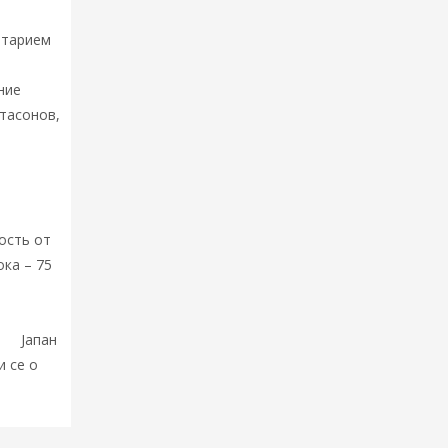
нтарием
ние
тасонов,
Света.
ость от
ка – 75
ра!
Јапан
и се о