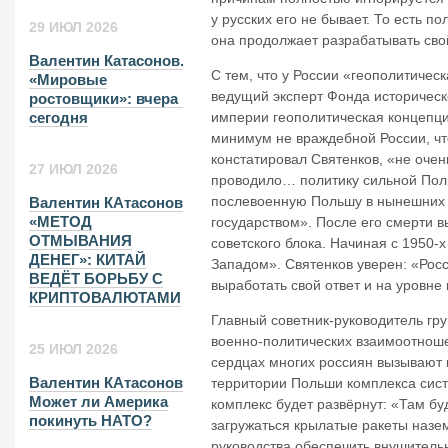
у русских его не бывает. То есть п
29 ИЮЛ 2026
она продолжает разрабатывать сво
Валентин Катасонов.
С тем, что у России «геополитичес
«Мировые
ведущий эксперт Фонда историческо
ростовщики»: вчера и
империи геополитическая концепци
сегодня
минимум не враждебной России, чт
констатировал Святенков, «не очен
27 ИЮЛ 2026
проводило… политику сильной Поль
послевоенную Польшу в нынешних 
Валентин КАтасонов.
«МЕТОД
государством». После его смерти 
ОТМЫВАНИЯ
советского блока. Начиная с 1950
ДЕНЕГ»: КИТАЙ
Западом». Святенков уверен: «Росс
ВЕДЁТ БОРЬБУ С
выработать свой ответ и на уровне
КРИПТОВАЛЮТАМИ
Главный советник-руководитель гр
военно-политических взаимоотноше
25 ИЮЛ 2026
сердцах многих россиян вызывают 
Валентин КАтасонов.
территории Польши комплекса сист
Может ли Америка
комплекс будет развёрнут: «Там бу
покинуть НАТО?
загружаться крылатые ракеты назе
руководства обеспечить внушительн