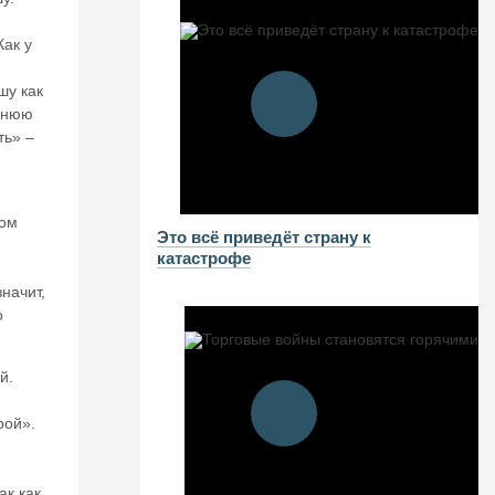
Как у
шу как
еннюю
ть» –
ном
Это всё приведёт страну к
катастрофе
начит,
о
й.
рой».
ак как