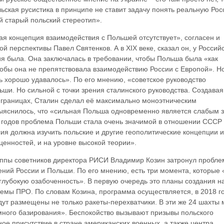
ольская русистика в принципе не ставит задачу понять реальную Рос
й старый польский стереотип».
кая концепция взаимодействия с Польшей отсутствует», согласен и
й перспективы Павел Святенков. А в ХIХ веке, сказал он, у Россий
я была. Она заключалась в требовании, чтобы Польша была «как
обы она не препятствовала взаимодействию России с Европой». Но
ь хорошо удавалось». По его мнению, «советское руководство
ши. Но сильной с точки зрения сталинского руководства. Создавая
границах, Сталин сделал её максимально моноэтническим
выяснилось, что «сильная Польша одновременно является слабым 
-х годов проблема Польши стала очень значимой в отношении СССР 
ия должна изучить польские и другие геополитические концепции 
 ценностей, и на уровне высокой теории».
уппы советников директора РИСИ Владимир Козин затронул пробле
ний России и Польши. По его мнению, есть три момента, которые 
глубокую озабоченность». В первую очередь это планы создания н
емы ПРО. По словам Козина, программа осуществляется, в 2018 г
дут размещены не только ракеты-перехватчики. В эти же 24 шахты 
много базирования». Беспокойство вызывают призывы польского
ое присутствие в стране американских военных, а также центра