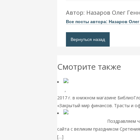
Автор:
Назаров Олег Ген
Все посты автора: Назаров Оле
Вернуться назад
Смотрите также
дня
,
Пост-релизы
ПРЕЗЕНТАЦИЯ КНИГ
2017 г. в книжном магазине БиблиоГ
«Закрытый мир финансов. Трасты и о
СРЕТЕНИЯ ГОСПОДНЯ!
Поздравляем ч
сайта с великим праздником Сретения
[…]
Читать далее