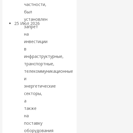
покинуть НАТО?
частности,
был
установлен
25 Июл 2026
Комментарии,
запрет
интервью и беседы
на
инвестиции
«Об этом
в
инфраструктурные,
молчат»:
транспортные,
телекоммуникационные
экономист
и
энергетические
Валентин
секторы,
а
Катасонов
также
на
считает, что
поставку
кризис в
оборудования