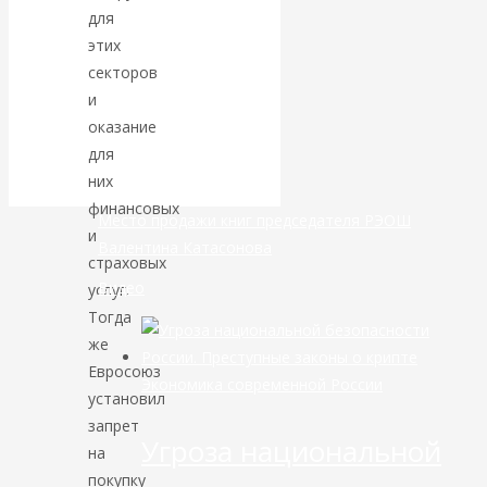
для
банковской
этих
секторов
сфере России
и
оказание
уже начался
для
них
финансовых
Место продажи книг председателя РЭОШ
и
Валентина Катасонова
страховых
Видео
услуг.
Тогда
же
Евросоюз
Экономика современной России
установил
запрет
Угроза национальной
на
покупку