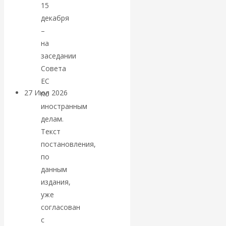
15
«Мировые
декабря
–
ростовщики»:
на
заседании
вчера и сегодня
Совета
ЕС
27 Июл 2026
Мировая
по
валютная система
иностранным
делам.
Текст
Валентин
постановления,
КАтасонов.
по
данным
«МЕТОД
издания,
уже
ОТМЫВАНИЯ
согласован
с