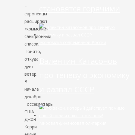
становятся горячими
–
европейцы
расширяют
«крымский»
санкционный
Экономика современной России
список.
Понято,
Валентин Катасонов
откуда
дует
про теневую экономику
ветер.
В
и развал СССР
начале
декабря
Госсекретарь
США
Джон
Мировая финансовая олигархия
Керри
ездил