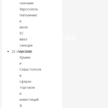
ДЕНЕГ»: КИТАЙ
членами
Евросоюза.
ВЕДЁТ БОРЬБУ
Напомним:
в
С
июле
ЕС
КРИПТОВАЛЮТАМИ
ввел
санкции
против
25 Июл 2026
Геополитика
Крыма
и
Валентин
Севастополя
в
КАтасонов.
сферах
Может ли
торговли
и
Америка
инвестиций.
В