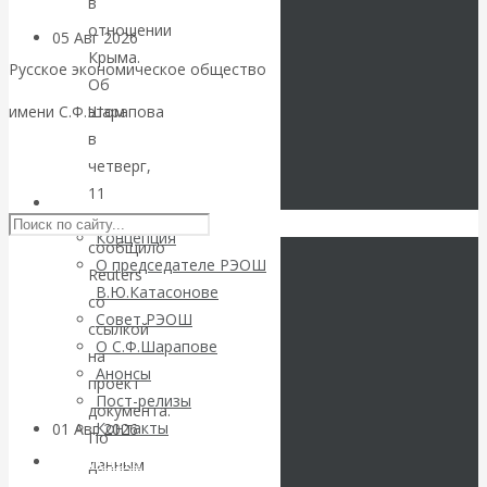
в
отношении
05 Авг 2026
Деньги
Крыма.
Русское экономическое общество
Об
Валентин
этом
имени С.Ф.Шарапова
в
Катасонов. Еще
Skip to content
четверг,
11
раз на тему
РЭОШ
декабря,
Концепция
сообщило
блокировки
О председателе РЭОШ
Reuters
В.Ю.Катасонове
банковских
со
Совет РЭОШ
ссылкой
О С.Ф.Шарапове
счетов
на
Анонсы
проект
Пост-релизы
документа.
Контакты
01 Авг 2026
Геополитика
По
Библиотека
данным