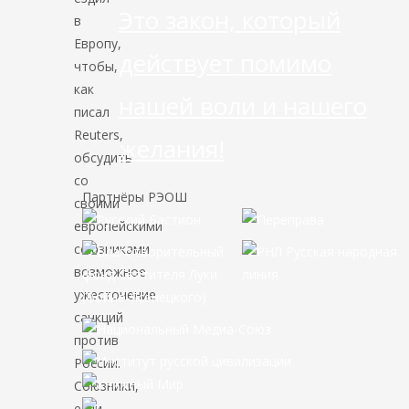
Это закон, который
в
Европу,
действует помимо
чтобы,
как
нашей воли и нашего
писал
Reuters,
желания!
обсудить
со
Партнёры РЭОШ
своими
европейскими
союзниками
возможное
ужесточение
санкций
против
России.
Союзники,
если