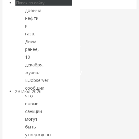
и
добычи
Искусственный
нефти
интеллект —
и
газа.
революционный
Днем
ранее,
переход к
10
декабря,
посткапитализму
журнал
EUobserver
сообщил,
29 Июл 2026
Мировая
что
финансовая олигархия
новые
санкции
Валентин
могут
быть
Катасонов.
утверждены