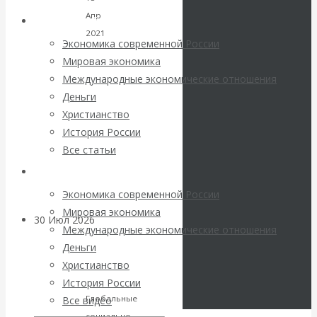
погоду на
Апр
Архив статей
2021
финансовых
Экономика современной России
Комментарии,
Мировая экономика
рынках?
интервью
Международные экономические отношения
и
Деньги
Минфины хотят
«Иначе
беседы
Христианство
нас
История России
быть главнее
просто
Все статьи
сомнут»:
Центробанков?
Архив Видео
Катасонов
рассказал
Экономика современной России
о
Мировая экономика
30 Июл 2026
Цифровая
планах
Международные экономические отношения
экономика
«золотого
Деньги
миллиона
Христианство
Валентин
элиты»
История России
Глобальные
Все видео
Катасонов.
социально-