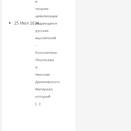
в
покинуть НАТО?
теорию
цивилизации
25 Июл 2026
Комментарии,
выдающихся
интервью и беседы
русских
мыслителей
«Об этом
-
Константина
молчат»:
Леонтьева
и
экономист
Николая
Данилевского.
Валентин
Материал,
который
Катасонов
Читать
[…]
далее
считает, что
VK
Facebook
кризис в