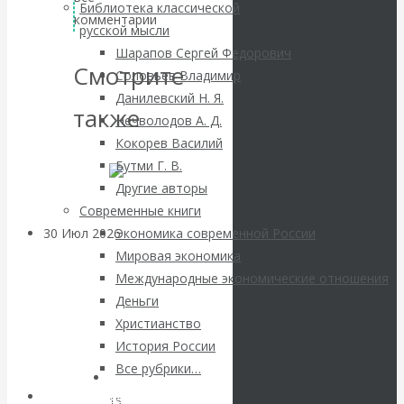
ВАлентин
Библиотека классической
комментарии
русской мысли
Катасонов.
Шарапов Сергей Федорович
Смотрите
Соловьев Владимир
Саммит НАТО в
Данилевский Н. Я.
также
Нечволодов А. Д.
Турции: Drang
Кокорев Василий
Бутми Г. В.
nach Osten
Другие авторы
Современные книги
30 Июл 2026
Банки
Экономика современной России
Мировая экономика
Международные экономические отношения
Валентин
Деньги
Христианство
Катасонов. Кто
История России
определяет
Все рубрики…
Авторы РЭОШ
15