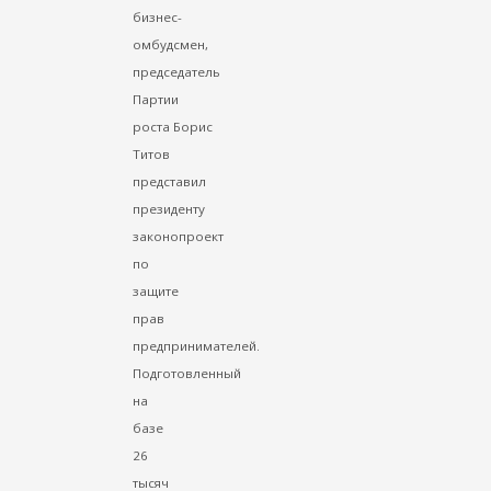
бизнес-
омбудсмен,
председатель
Партии
роста Борис
Титов
представил
президенту
законопроект
по
защите
прав
предпринимателей.
Подготовленный
на
базе
26
тысяч