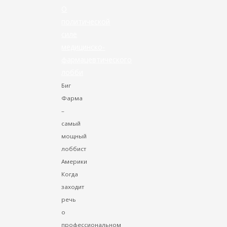
О
политической
силе
медицинско-
фармацевтического
лобби
Биг
Фарма
–
самый
мощный
лоббист
Америки
Когда
заходит
речь
о
профессиональном