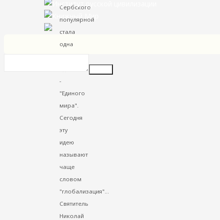
Сербского
популярной
стала
одна
опасная
идея
Insert
-
"Единого
мира".
Сегодня
эту
идею
называют
чаще
словом
"глобализация"…
Святитель
Николай