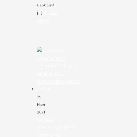
Сербский
Читать
[…]
далее
VK
Facebook
Twitter
25
Июл
2021
Мировая
Валентин
экономика
Катасонов.