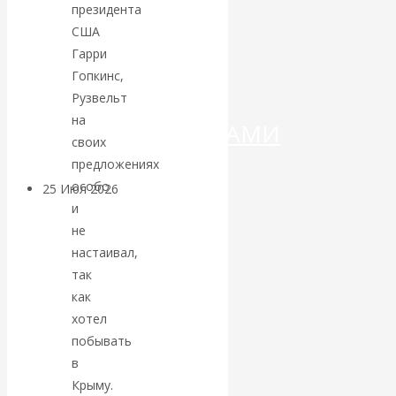
ДЕНЕГ»: КИТАЙ
президента
США
ВЕДЁТ БОРЬБУ
Гарри
Гопкинс,
С
Рузвельт
на
КРИПТОВАЛЮТАМИ
своих
предложениях
особо
25 Июл 2026
Геополитика
и
не
Валентин
настаивал,
так
КАтасонов.
как
хотел
Может ли
побывать
Америка
в
Крыму.