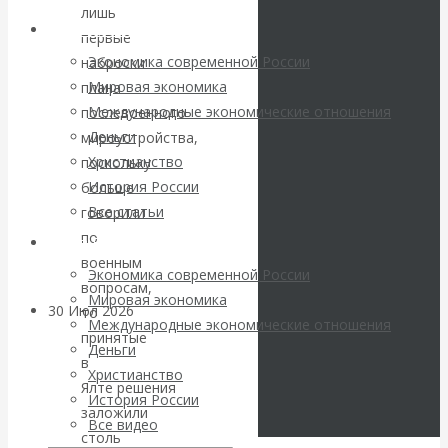
погоду на
лишь
Архив статей
первые
финансовых
Экономика современной России
наброски
Мировая экономика
плана
рынках?
Международные экономические отношения
послевоенного
Деньги
мироустройства,
Минфины хотят
Христианство
поскольку
История России
больше
быть главнее
Все статьи
говорили
по
Центробанков?
Архив Видео
военным
Экономика современной России
вопросам,
Мировая экономика
30 Июл 2026
Цифровая
то
Международные экономические отношения
экономика
принятые
Деньги
в
Христианство
Ялте решения
Валентин
История России
заложили
Все видео
Катасонов.
столь