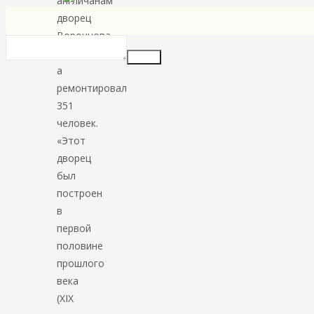
англичанам
дворец
Воронцова-
Дашков
Insert
а
ремонтировал
351
человек.
«Этот
дворец
был
построен
в
первой
половине
прошлого
века
(ХIХ