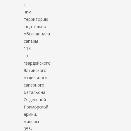
к
ним
территорию
тщательно
обследовали
сапёры
118-
го
гвардейского
Ялтинского
отдельного
сапёрного
батальона
Отдельной
Приморской
армии,
минёры
355-