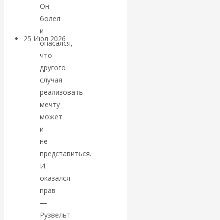
покинуть НАТО?
Он
болел
и
25 Июл 2026
Комментарии,
опасался,
интервью и беседы
что
другого
«Об этом
случая
реализовать
молчат»:
мечту
может
экономист
и
не
Валентин
представиться.
И
Катасонов
оказался
прав
считает, что
—
Рузвельт
кризис в