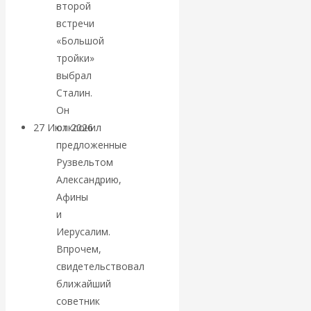
второй
«Мировые
встречи
«Большой
ростовщики»:
тройки»
выбрал
вчера и сегодня
Сталин.
Он
отклонил
27 Июл 2026
Мировая
предложенные
валютная система
Рузвельтом
Александрию,
Валентин
Афины
и
КАтасонов.
Иерусалим.
«МЕТОД
Впрочем,
свидетельствовал
ОТМЫВАНИЯ
ближайший
советник