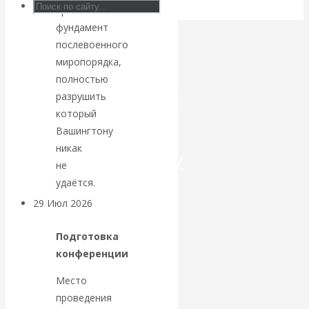
прочный
Искусственный
фундамент
послевоенного
интеллект —
миропорядка,
полностью
революционный
разрушить
который
переход к
Вашингтону
никак
посткапитализму
не
удаётся.
29 Июл 2026
Мировая
финансовая олигархия
Подготовка
конференции
Валентин
Место
Катасонов.
проведения