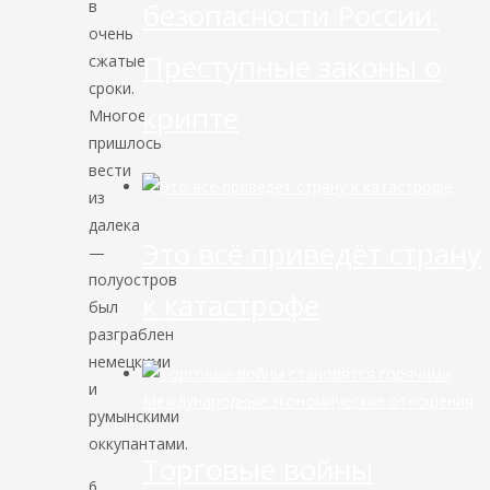
безопасности России.
в
очень
Преступные законы о
сжатые
сроки.
крипте
Многое
пришлось
вести
из
далека
Это всё приведёт страну
—
полуостров
к катастрофе
был
разграблен
немецкими
и
Международные экономические отношения
румынскими
оккупантами.
Торговые войны
6