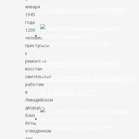
становятся горячими
января
1945
года
1200
человек
Экономика современной России
приступили
к
Валентин Катасонов
ремонтно-
восстан
про теневую экономику
овительным
работам
и развал СССР
в
Ливадийском
дворце
близ
Ялты,
Мировая финансовая олигархия
отведённом
для