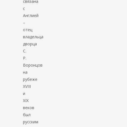
связана
с
Англией
–
отец
владельца
дворца
С.
Р.
Воронцов
на
рубеже
ХVIII
и
ХIХ
веков
был
русским