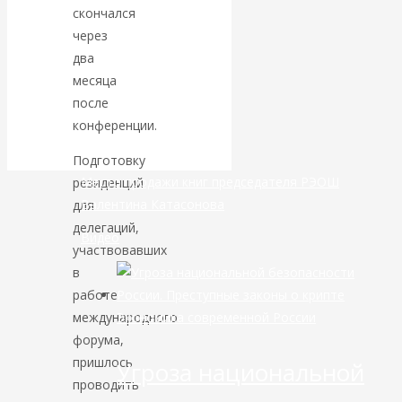
скончался
банковской
через
два
сфере России
месяца
после
уже начался
конференции.
Подготовку
Место продажи книг председателя РЭОШ
резиденций
Валентина Катасонова
для
делегаций,
Видео
участвовавших
в
работе
Экономика современной России
международного
форума,
пришлось
Угроза национальной
проводить