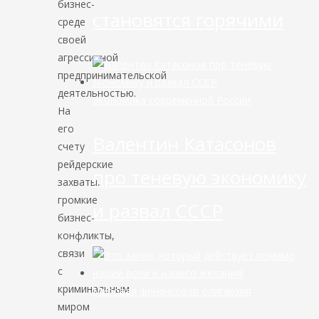
бизнес-
становятся горячими
среде
своей
агрессивной
предпринимательской
деятельностью.
Экономика современной России
На
его
Валентин Катасонов
счету
рейдерские
про теневую экономику
захваты,
громкие
и развал СССР
бизнес-
конфликты,
связи
с
криминальным
Мировая финансовая олигархия
миром