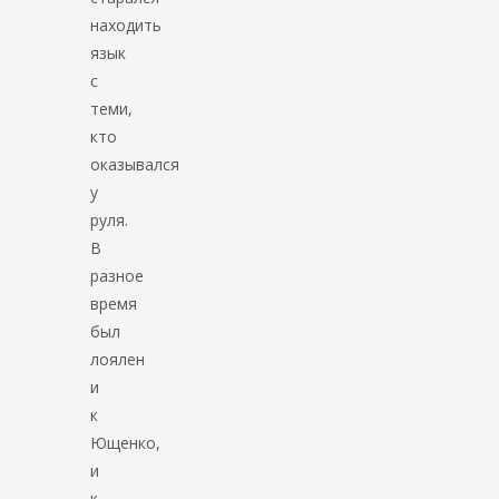
находить
язык
с
теми,
кто
оказывался
у
руля.
В
разное
время
был
лоялен
и
к
Ющенко,
и
к