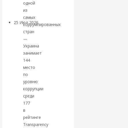
покинуть НАТО?
одной
из
самых
25 Июл 2026
Комментарии,
коррумпированных
интервью и беседы
стран
—
«Об этом
Украина
занимает
молчат»:
144
место
экономист
по
уровню
Валентин
коррупции
среди
Катасонов
177
в
считает, что
рейтинге
Transparency
кризис в