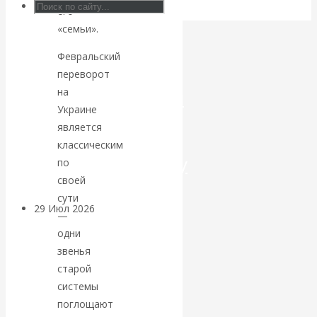
его
Искусственный
«семьи».
Февральский
интеллект —
переворот
революционный
на
Украине
переход к
является
классическим
посткапитализму
по
своей
сути
29 Июл 2026
Мировая
—
финансовая олигархия
одни
звенья
Валентин
старой
системы
Катасонов.
поглощают