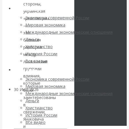
погоду на
стороны,
Архив статей
украинская
финансовых
Экономика современной России
«революция»
Мировая экономика
—
рынках?
Международные экономические отношения
это
Деньги
большая
Минфины хотят
Христианство
разборка
История России
между
быть главнее
Все статьи
локальными
группами
Центробанков?
Архив Видео
влияния,
Экономика современной России
которые
Мировая экономика
30 Июл 2026
Цифровая
были
Международные экономические отношения
экономика
заинтересованы
Деньги
в
Христианство
свержении
Валентин
История России
Януковича
Все видео
Катасонов.
и