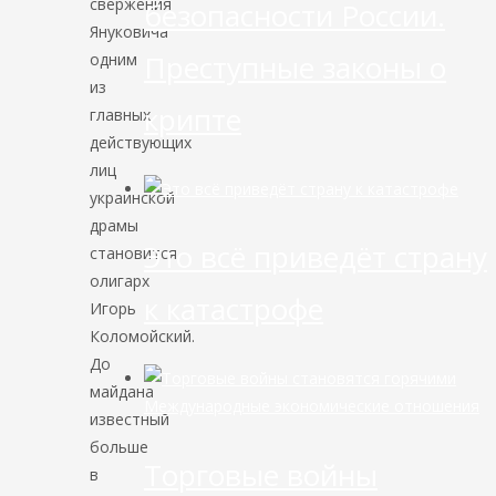
свержения
безопасности России.
Януковича
Преступные законы о
одним
из
крипте
главных
действующих
лиц
украинской
драмы
Это всё приведёт страну
становится
олигарх
к катастрофе
Игорь
Коломойский.
До
майдана
Международные экономические отношения
известный
больше
Торговые войны
в