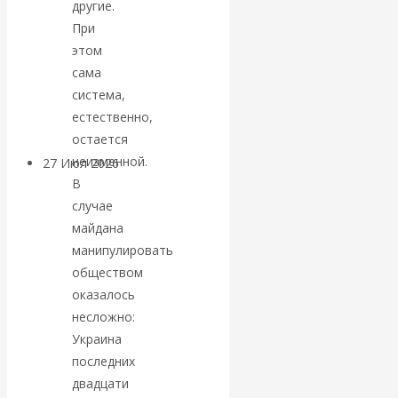
другие.
«Мировые
При
этом
ростовщики»:
сама
система,
вчера и сегодня
естественно,
остается
неизменной.
27 Июл 2026
Мировая
В
валютная система
случае
майдана
Валентин
манипулировать
обществом
КАтасонов.
оказалось
«МЕТОД
несложно:
Украина
ОТМЫВАНИЯ
последних
двадцати