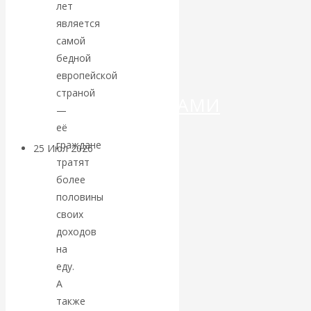
ДЕНЕГ»: КИТАЙ
лет
является
ВЕДЁТ БОРЬБУ
самой
бедной
С
европейской
страной
КРИПТОВАЛЮТАМИ
—
её
граждане
25 Июл 2026
Геополитика
тратят
более
Валентин
половины
своих
КАтасонов.
доходов
на
Может ли
еду.
Америка
А
также