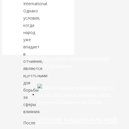
International.
Однако
банковской
условия,
сфере России
когда
народ
уже начался
уже
впадает
в
Место продажи книг председателя РЭОШ
отчаяние,
Валентина Катасонова
являются
идеальными
Видео
для
борьбы
за
Экономика современной России
сферы
влияния.
Угроза национальной
После