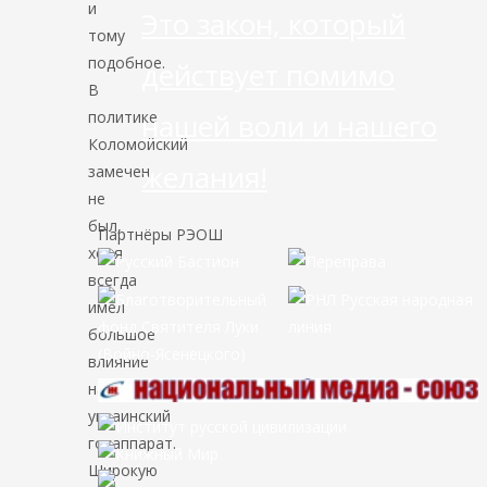
и
Это закон, который
тому
подобное.
действует помимо
В
политике
нашей воли и нашего
Коломойский
желания!
замечен
не
был,
Партнёры РЭОШ
хотя
всегда
имел
большое
влияние
на
украинский
госаппарат.
Широкую