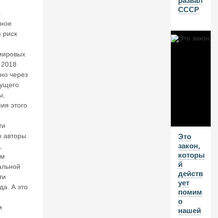
развал
Ту
СССР
х
р
жное
ц
я риск
и
й
и:
мировых
D
ra
 2018
n
вно через
g
дущего
n
ы,
ac
ия этого
h
O
ти
st
о авторы
Это
e
закон,
,
n
которы
зм
й
альной
30
действ
ти
ует
И
да. А это
помим
Ю
о
и
Л
нашей