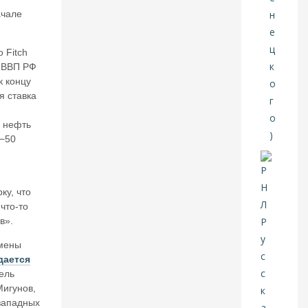
е
ачале
нт
и
н
 Fitch
К
о ВВП РФ
ат
к концу
ас
я ставка
о
н
 нефть
о
в.
5−50
И
ск
ус
ст
ку, что
в
что-то
е
в».
н
н
емены
ы
дается
й
ель
и
Мигунов
,
нт
 западных