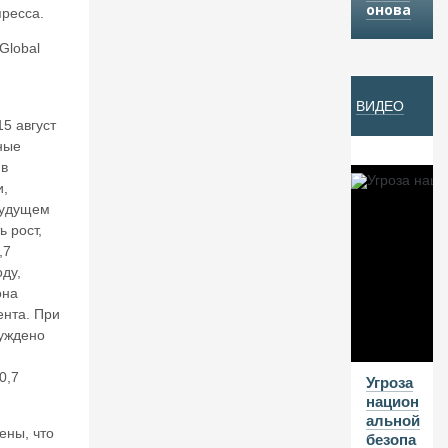
онова
пресса.
Й
 Global
05
ВИДЕО
А
5 август
В
нные
Г
ив
20
и,
будущем
26
ь рост,
В
,7
а
оду,
л
она
е
ента. При
нт
суждено
и
н
0,7
К
Угроза
ат
национ
ас
альной
ены, что
о
безопа