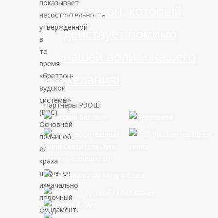
показывает
Это закон, который
несостоятельность
утвержденной
действует помимо
в
то
нашей воли и нашего
время
желания!
«бреттон-
вудской
системы»
Партнёры РЭОШ
(БВС).
Основной
причиной
ее
краха
является
изначально
порочный
фундамент,