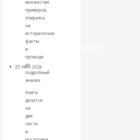
ДЕНЕГ»: КИТАЙ
множестве
примеров,
ВЕДЁТ БОРЬБУ
опираясь
на
С
исторические
факты
КРИПТОВАЛЮТАМИ
и
проводя
их
25 Июл 2026
Геополитика
подробный
анализ.
Валентин
Книга
КАтасонов.
делится
на
Может ли
две
части
Америка
и
построена