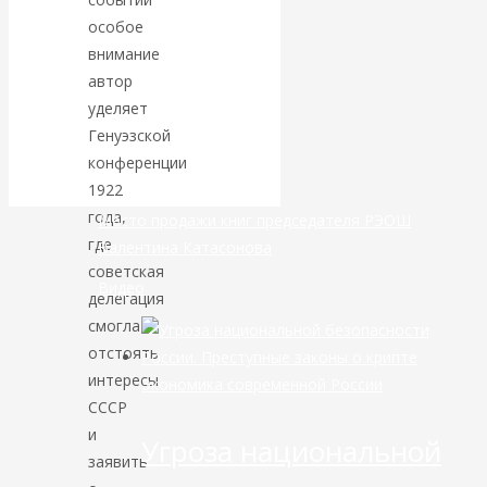
особое
банковской
внимание
автор
сфере России
уделяет
Генуэзской
уже начался
конференции
1922
года,
Место продажи книг председателя РЭОШ
где
Валентина Катасонова
советская
Видео
делегация
смогла
отстоять
интересы
Экономика современной России
СССР
и
Угроза национальной
заявить