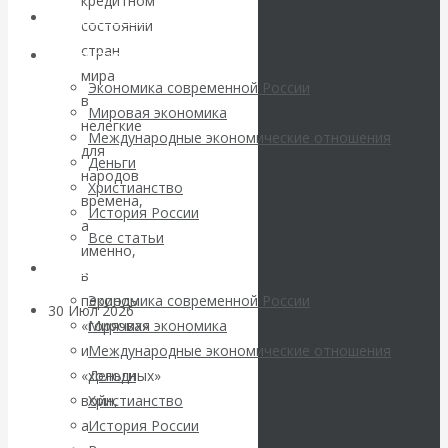
кредитном
погоду на
Авторы РЭОШ
состоянии
стран
финансовых
Архив статей
мира
Экономика современной России
рынках?
в
Мировая экономика
нелегкие
Международные экономические отношения
Минфины хотят
для
Деньги
народов
Христианство
быть главнее
времена,
История России
а
Все статьи
Центробанков?
именно,
Архив Видео
в
периоды
Экономика современной России
30 Июл 2026
Цифровая
«горячих»
Мировая экономика
экономика
и
Международные экономические отношения
«холодных»
Деньги
Валентин
войн,
Христианство
а
История России
Катасонов.