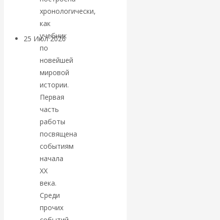
покинуть НАТО?
хронологически,
как
учебник
25 Июл 2026
Комментарии,
по
интервью и беседы
новейшей
мировой
«Об этом
истории.
Первая
молчат»:
часть
работы
экономист
посвящена
событиям
Валентин
начала
Катасонов
XX
века.
считает, что
Среди
прочих
кризис в
событий