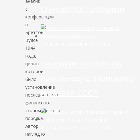
анализ
становятся горячими
с
конференции
в
Бреттон-
Вудсе
Экономика современной России
1944
года,
Валентин Катасонов
целью
которой
про теневую экономику
было
установление
и развал СССР
послевоенного
финансово-
экономического
порядка.
Автор
Мировая финансовая олигархия
наглядно