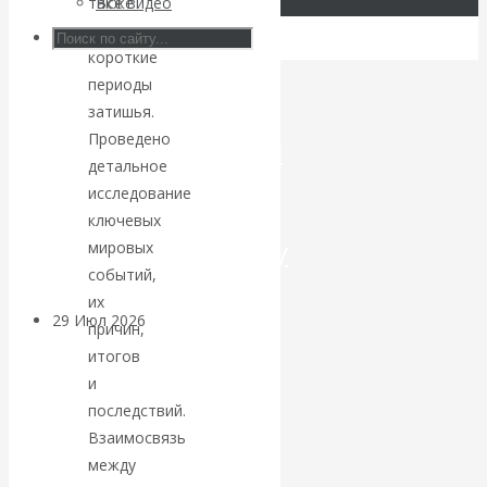
также
Все видео
в
Искусственный
короткие
периоды
интеллект —
затишья.
Проведено
революционный
детальное
переход к
исследование
ключевых
посткапитализму
мировых
событий,
их
29 Июл 2026
Мировая
причин,
финансовая олигархия
итогов
и
Валентин
последствий.
Взаимосвязь
Катасонов.
между