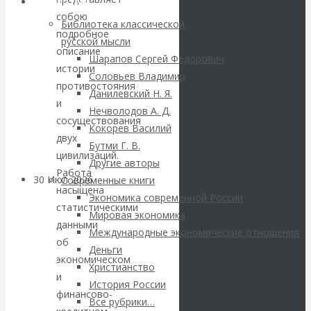
ВАлентин
Библиотека
собою
Библиотека классической
Катасонов.
подробное
русской мысли
описание
Шарапов Сергей Федорович
Саммит НАТО в
истории
Соловьев Владимир
противостояния
Данилевский Н. Я.
Турции: Drang
и
Нечволодов А. Д.
сосуществования
Кокорев Василий
nach Osten
двух
Бутми Г. В.
цивилизаций.
Другие авторы
Работа
30 Июл 2026
Банки
Современные книги
насыщена
Экономика современной России
статистическими
Мировая экономика
Валентин
данными
Международные экономические отношения
об
Катасонов. Кто
Деньги
экономическом
Христианство
и
определяет
История России
финансово-
Все рубрики…