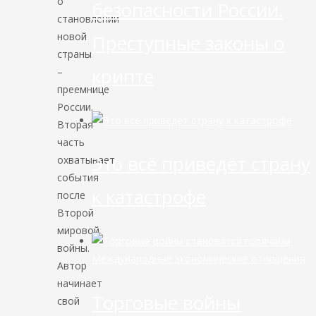
о
безопасности России.
становлении
новой
Преступные законы о
страны
крипте
–
преемнице
России.
Вторая
часть
Это всё приведёт страну
охватывает
события
к катастрофе
после
Второй
мировой
войны.
Международные экономические отношения
Автор
начинает
Торговые войны
свой