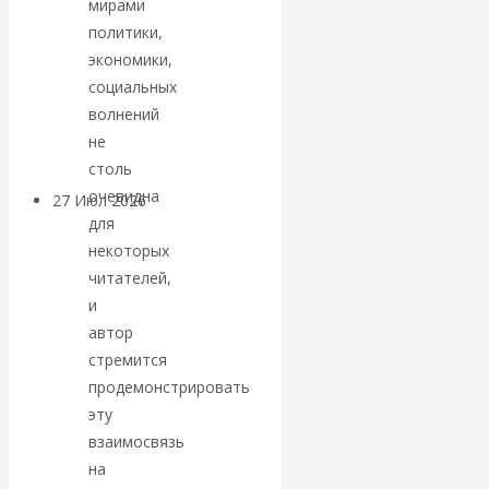
мирами
«Мировые
политики,
экономики,
ростовщики»:
социальных
волнений
вчера и сегодня
не
столь
очевидна
27 Июл 2026
Мировая
для
валютная система
некоторых
читателей,
Валентин
и
автор
КАтасонов.
стремится
продемонстрировать
«МЕТОД
эту
ОТМЫВАНИЯ
взаимосвязь
на