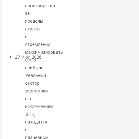
производства
«Мировые
за
ростовщики»:
пределы
страны
вчера и сегодня
в
стремлении
максимизировать
27 Июл 2026
Мировая
свою
валютная система
прибыль.
Реальный
Валентин
сектор
экономики
КАтасонов.
(за
исключением
«МЕТОД
ВПК)
находится
ОТМЫВАНИЯ
в
плачевном