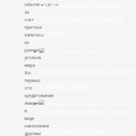
безопасности России.
обеспечивается
за
Преступные законы о
счет
притока
крипте
капитала
из
разных
уголков
мира.
Это всё приведёт страну
Во-
первых,
к катастрофе
это
кредитование
Америки
в
Международные экономические отношения
виде
накопления
Торговые войны
другими