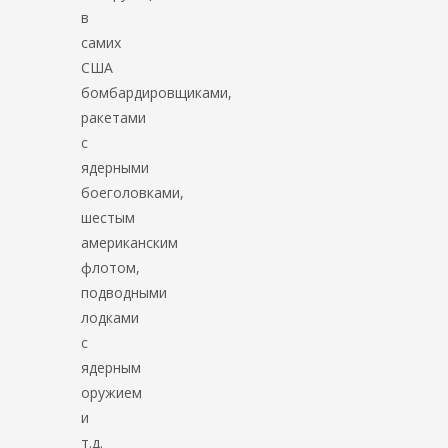
в
самих
США
бомбардировщиками,
ракетами
с
ядерными
боеголовками,
шестым
американским
флотом,
подводными
лодками
с
ядерным
оружием
и
т.д.