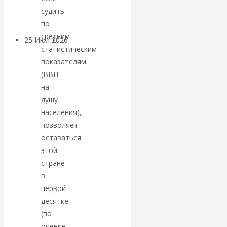
покинуть НАТО?
судить
по
средним
25 Июл 2026
Комментарии,
статистическим
интервью и беседы
показателям
(ВВП
«Об этом
на
душу
молчат»:
населения),
позволяет
экономист
оставаться
этой
Валентин
стране
Катасонов
в
первой
считает, что
десятке
(по
кризис в
оценке