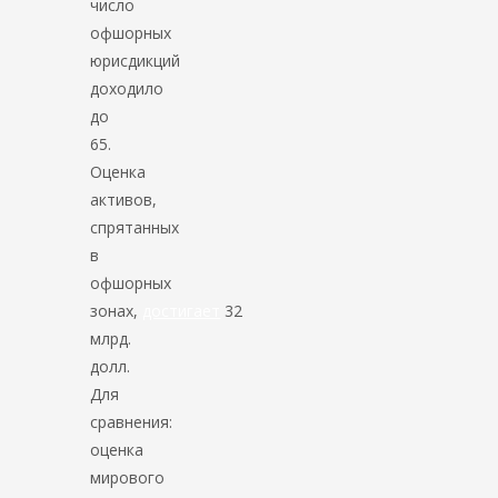
число
офшорных
юрисдикций
доходило
до
65.
Оценка
активов,
спрятанных
в
офшорных
зонах,
достигает
32
млрд.
долл.
Для
сравнения:
оценка
мирового