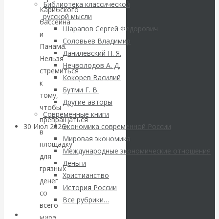
ВАлентин
Библиотека классической
Карибского
русской мысли
бассейна
Катасонов.
Шарапов Сергей Федорович
и
Соловьев Владимир
Саммит НАТО в
Панама.
Данилевский Н. Я.
Нельзя
Нечволодов А. Д.
Турции: Drang
стремиться
Кокорев Василий
к
Бутми Г. В.
nach Osten
тому,
Другие авторы
чтобы
Современные книги
превращаться
30 Июл 2026
Банки
Экономика современной России
в
Мировая экономика
площадку
Международные экономические отношения
Валентин
для
Деньги
грязных
Христианство
Катасонов. Кто
денег
История России
со
определяет
Все рубрики…
всего
Авторы РЭОШ
мира