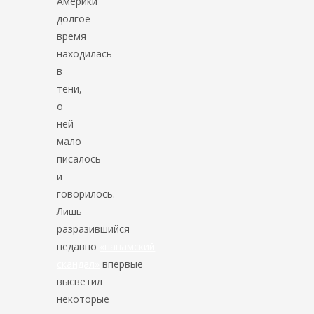
Америки
долгое
время
находилась
в
тени,
о
ней
мало
писалось
и
говорилось.
Лишь
разразившийся
недавно
«панамский
скандал»
впервые
высветил
некоторые