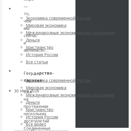
погоду на
—
Архив статей
то,
финансовых
Экономика современной России
чем
Мировая экономика
мы
рынках?
Международные экономические отношения
сейчас
Деньги
Минфины хотят
и
Христианство
являемся»…
История России
быть главнее
Все статьи
Центробанков?
Архив Видео
Государство-
паразит
Экономика современной России
Мировая экономика
30 Июл 2026
Цифровая
Уже
Международные экономические отношения
экономика
на
Деньги
протяжении
Христианство
нескольких
Валентин
История России
десятилетий
Все видео
Катасонов.
Соединенные