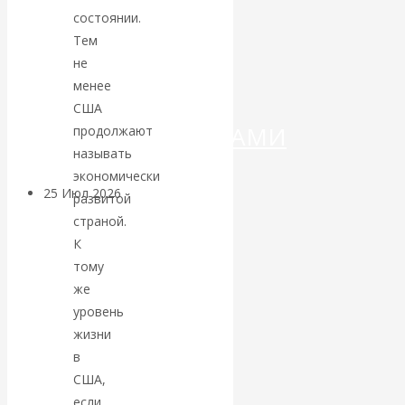
ДЕНЕГ»: КИТАЙ
состоянии.
Тем
ВЕДЁТ БОРЬБУ
не
менее
С
США
КРИПТОВАЛЮТАМИ
продолжают
называть
экономически
25 Июл 2026
Геополитика
развитой
страной.
Валентин
К
тому
КАтасонов.
же
уровень
Может ли
жизни
в
Америка
США,
если