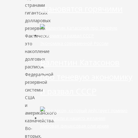
странами
становятся горячими
гигантских
долларовых
резервов.
Фактически
Экономика современной России
это
накопление
долговых
Валентин Катасонов
расписок
про теневую экономику
Федеральной
резервной
и развал СССР
системы
США
и
американского
казначейства.
Мировая финансовая олигархия
Во-
вторых,