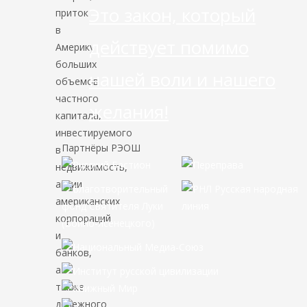
Это закон, который
приток
в
действует помимо
Америку
больших
нашей воли и нашего
объемов
частного
желания!
капитала,
инвестируемого
Партнёры РЭОШ
в
недвижимость,
акции
американских
корпораций
и
банков,
а
также
денежного