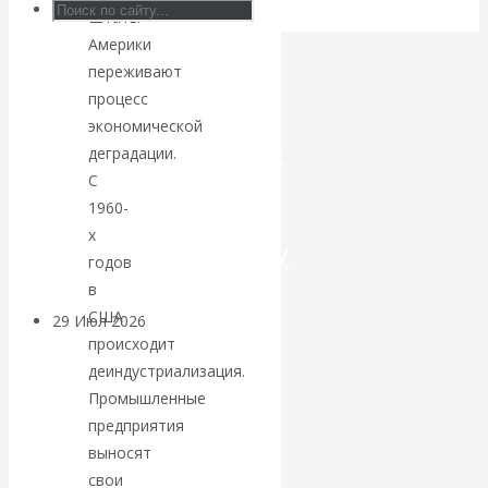
Штаты
Искусственный
Америки
переживают
интеллект —
процесс
экономической
революционный
деградации.
С
переход к
1960-
х
посткапитализму
годов
в
США
29 Июл 2026
Мировая
происходит
финансовая олигархия
деиндустриализация.
Промышленные
Валентин
предприятия
выносят
Катасонов.
свои