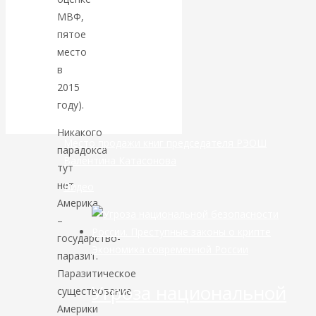
МВФ,
банковской
пятое
место
сфере России
в
2015
уже начался
году).
Никакого
Место продажи книг председателя РЭОШ
парадокса
Валентина Катасонова
тут
нет.
Видео
Америка
–
государство-
Экономика современной России
паразит.
Паразитическое
Угроза национальной
существование
Америки