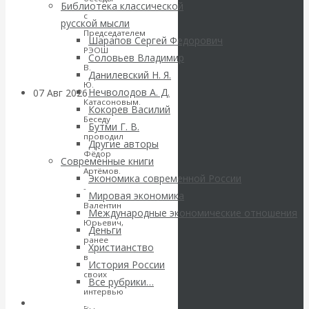
Библиотека классической
грандиозные
с
русской мысли
Председателем
Шарапов Сергей Федорович
планы
РЭОШ
Соловьев Владимир
В.
Данилевский Н. Я.
Ю.
Нечволодов А. Д.
07 Авг 2026
Постижение
Катасоновым.
Кокорев Василий
истории
Беседу
Бутми Г. В.
проводил
Другие авторы
ВАлентин
Фёдор
Современные книги
Артёмов.
Экономика современной России
КАтасонов. К
-
Мировая экономика
Валентин
112-летию
Международные экономические отношения
Юрьевич,
Деньги
ранее
начала Первой
Христианство
в
История России
своих
мировой войны:
Все рубрики…
интервью
Авторы РЭОШ
Вы