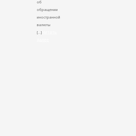
об
обращении
иностранной
валюты
Читать
[…]
далее
VK
Facebook
Twitter