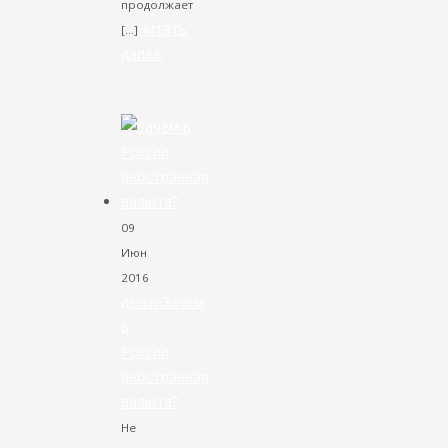
продолжает
Читать
[…]
далее
VK
Facebook
Twitter
09
Июн
2016
Зачем
Деньги
в
России
иностранная
валюта?
Не