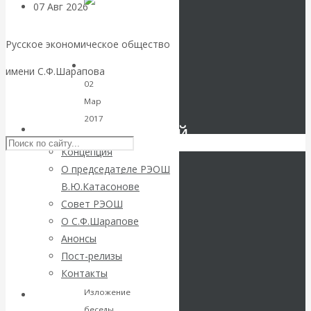
07 Авг 2026
Экономика
современной России
Русское экономическое общество
Валентин
имени С.Ф.Шарапова
02
Катасонов.
Skip to content
Мар
2017
Инвестиционный
РЭОШ
Пост
Концепция
дня
,
кризис в России.
О председателе РЭОШ
Культура
,
В.Ю.Катасонове
Экономика
Проедаем
Совет РЭОШ
зарубежных
О С.Ф.Шарапове
Перспективы
стран
основной
Анонсы
президентства
Пост-релизы
Дональда
капитал, но
Контакты
Трампа
строим
Изложение
Библиотека
беседы