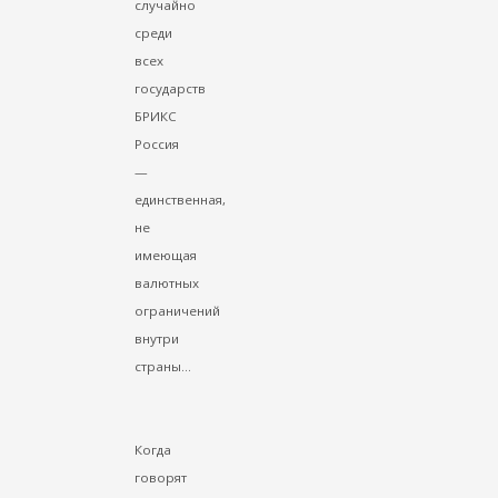
случайно
среди
всех
государств
БРИКС
Россия
—
единственная,
не
имеющая
валютных
ограничений
внутри
страны...
Когда
говорят