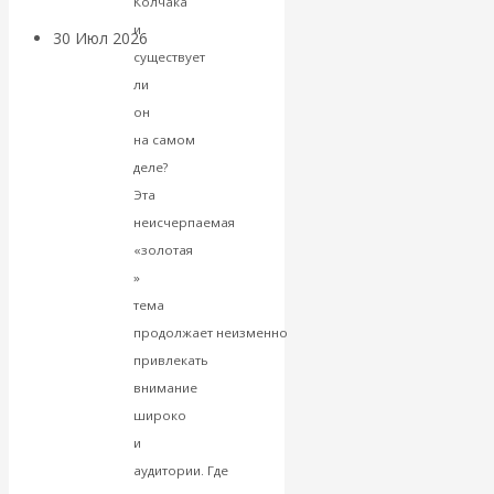
Колчака
и
30 Июл 2026
Банки
существует
ли
Валентин
он
на самом
Катасонов. Кто
деле?
Эта
определяет
неисчерпаемая
погоду на
«золотая
»
финансовых
тема
продолжает неизменно
рынках?
привлекать
внимание
Минфины хотят
широко
и
быть главнее
аудитории. Где