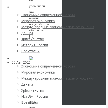
вместо победы
упоминали,
Архив статей
Россия
что
Экономика современной России
многие
Мировая экономика
получила
предвыборные
Международные экономические отношения
обещания
Деньги
«похабный»
Читать
[…]
Христианство
далее
История России
Брестский мир
VK
Все статьи
Facebook
Twitter
Архив Видео
05 Авг 2026
Деньги
Экономика современной России
Мировая экономика
Валентин
Международные экономические отношения
Деньги
Катасонов. Еще
Христианство
История России
07
раз на тему
Все видео
Фев
2015