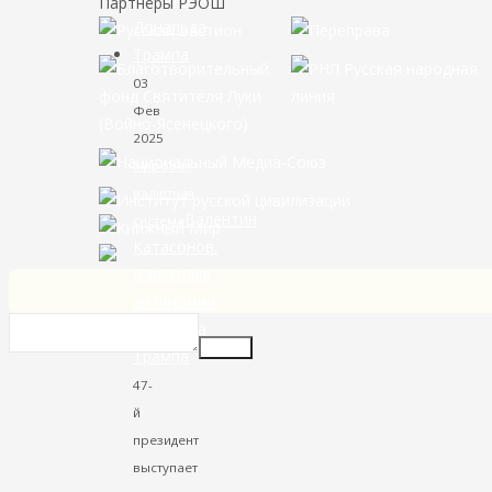
Партнёры РЭОШ
03
Фев
2025
Мировая
валютная
Валентин
система
Катасонов.
Валютные
антиномии
Дональда
Insert
Трампа
47-
й
президент
выступает