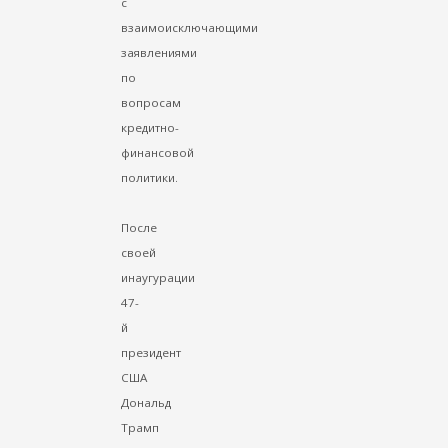
с
взаимоисключающими
заявлениями
по
вопросам
кредитно-
финансовой
политики.
После
своей
инаугурации
47-
й
президент
США
Дональд
Трамп