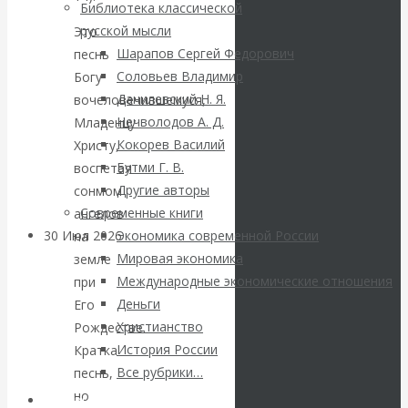
ВАлентин
Библиотека классической
русской мысли
Это
Катасонов.
Шарапов Сергей Федорович
песнь
Соловьев Владимир
Богу
Саммит НАТО в
Данилевский Н. Я.
вочеловечившемуся,
Нечволодов А. Д.
Младенцу
Турции: Drang
Кокорев Василий
Христу,
Бутми Г. В.
воспетая
nach Osten
Другие авторы
сонмом
Современные книги
ангелов
30 Июл 2026
Банки
Экономика современной России
на
Мировая экономика
земле
Международные экономические отношения
при
Валентин
Деньги
Его
Христианство
Катасонов. Кто
Рождестве.
История России
Кратка
определяет
Все рубрики…
песнь,
но
Авторы РЭОШ