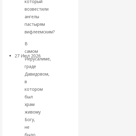
который
«Мировые
возвестили
ангелы
ростовщики»:
пастырям
вифлеемским?
вчера и сегодня
В
самом
27 Июл 2026
Мировая
Иерусалиме,
валютная система
граде
Давидовом,
Валентин
в
котором
КАтасонов.
был
храм
«МЕТОД
живому
Богу,
ОТМЫВАНИЯ
не
было