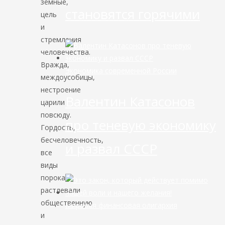
земные,
становятся горячими
цель
и
стремления
человечества.
Вражда,
Экономика современной России
междоусобицы,
нестроение
Валентин Катасонов
царили
повсюду.
про теневую экономику
Гордость,
бесчеловечность,
и развал СССР
все
виды
порока
растлевали
общественную
Мировая финансовая олигархия
и