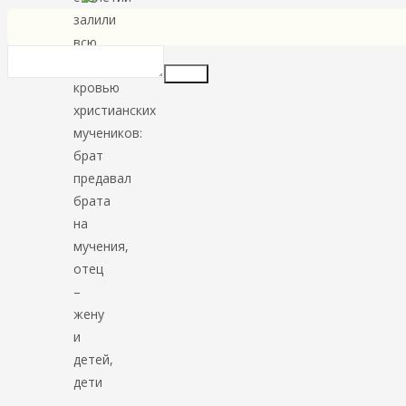
залили
всю
землю
Insert
кровью
христианских
мучеников:
брат
предавал
брата
на
мучения,
отец
–
жену
и
детей,
дети
–