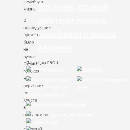
семейную
Это закон, который
жизнь.
действует помимо
В
последующие
нашей воли и нашего
времена
было
желания!
не
лучше.
Партнёры РЭОШ
Страшные
гонения
на
верующих
во
Христа
в
продолжение
трех
столетий