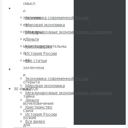
погоду на
смысл
Архив статей
и
финансовых
значение
Экономика современной России
ее
Мировая экономика
рынках?
премудры
Международные экономические отношения
и
Деньги
Минфины хотят
многосодержательны.
Христианство
В
История России
быть главнее
ней
Все статьи
заключена
Центробанков?
Архив Видео
и
Экономика современной России
открыта
Мировая экономика
30 Июл 2026
Цифровая
нам
Международные экономические отношения
экономика
тайна
Деньги
вочеловечения
Христианство
Сына
Валентин
История России
Божия
Все видео
Катасонов.
для