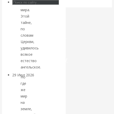
спасения
Искусственный
мира.
Этой
интеллект —
тайне,
по
революционный
словам
Церкви,
переход к
удивилось
всякое
посткапитализму
естество
ангельское.
29 Июл 2026
Мировая
Но
финансовая олигархия
где
же
Валентин
мир
на
Катасонов.
земле,