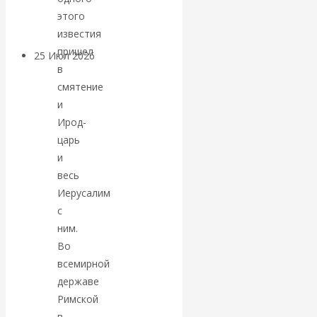
покинуть НАТО?
этого
известия
пришел
25 Июл 2026
Комментарии,
в
интервью и беседы
смятение
и
«Об этом
Ирод-
царь
молчат»:
и
весь
экономист
Иерусалим
с
Валентин
ним.
Катасонов
Во
всемирной
считает, что
державе
Римской
кризис в
в