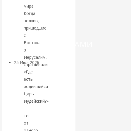
ДЕНЕГ»: КИТАЙ
мира.
Когда
ВЕДЁТ БОРЬБУ
волхвы,
пришедшие
С
с
КРИПТОВАЛЮТАМИ
Востока
в
Иерусалим,
25 Июл 2026
Геополитика
спрашивали:
«Где
Валентин
есть
родившийся
КАтасонов.
Царь
Иудейский?»
Может ли
–
то
Америка
от
одного