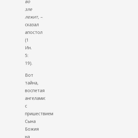
во
зле
лежит,
–
сказал
апостол
(1
Ин.
5:
19).
Вот
тайна,
воспетая
ангелами:
с
пришествием
Сына
Божия
на