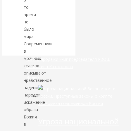
то
банковской
время
не
сфере России
было
мира.
уже начался
Современники
в
мрачных
Место продажи книг председателя РЭОШ
красках
Валентина Катасонова
описывают
Видео
нравственное
падение
народов,
искажение
Экономика современной России
образа
Божия
Угроза национальной
в