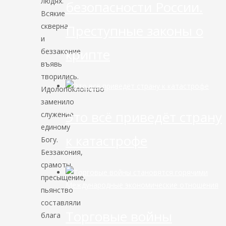
людях.
безопасности России.
Всякие
скверна
Преступные законы о
и
крипте
беззаконие
въявь
творились.
Идолопоклонство
заменило
Это всё приведёт страну
служение
единому
к катастрофе
Богу.
Беззакония,
срамоты,
пресыщение,
Международные экономические отношения
пьянство
составляли
Торговые войны
блага