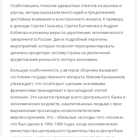
Международные экономические отношения
Озаботившись поиском адекватных ответов на вызовы и
Деньги
угрозы, авторы высказали много идей и предложений,
Христианство
достойных внимания и всестороннего анализа. К примеру,
История России
в докладе Сергея Глазьева, Сергея Батчикова и Андрея
Все видео
Кобякова изложены меры по укреплению экономического
суверенитета России. Дан и подробный перечень
мероприятий, которые позволят переориентировать
денежно-кредитную систему страны на увеличение
кредитования реального сектора экономики.
Большую озабоченность у авторов сборника вызывает
состояние государственного аппарата. Максим Калашников
утверждает, что госаппарат «целыми значимыми
фрагментами принадлежит к прозападной «пятой
колонне». Это касается прежде всего Центрального банка и
экономических ведомств, нашпигованных людьми с ярко
выраженным прозападно-космополитическим
мировоззрением. Это – обильные «всходы» того «посева»,
что был сделан в 1992–1993 годах, когда экономические
министерства центрального правительства и Центробанк