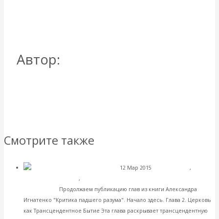
http://lgz.ru/article/-27-6515-1-07-2015/voyna-
maskiruetsya-pod-mir/
Автор:
Назаров Олег
Геннадьевич
Все посты автора: Назаров Олег Геннадьевич
→
Вернуться назад
Смотрите также
12 Мар 2015
Христианство
,
Критика падшего
Современные книги
,
Христианская гносеология
разума — 2
Продолжаем публикацию глав из книги Александра
Игнатенко "Критика падшего разума". Начало здесь. Глава 2. Церковь
как Трансцендентное Бытие Эта глава раскрывает трансцендентную