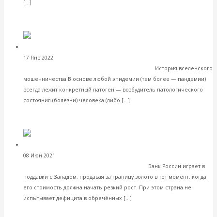
Читать далее
[…]
VK
Facebook
Twitter
Валентин Катасонов. Так чем мы болеем
17 Янв 2022
Геополитика
— сезонным гриппом или коронавирусом?
История вселенского
мошенничества В основе любой эпидемии (тем более — пандемии)
всегда лежит конкретный патоген — возбудитель патологического
Читать далее
состояния (болезни) человека (либо […]
VK
Facebook
Twitter
Валентин Катасонов. Всемирная «золотая
08 Июн 2021
Банки
перезагрузка» должна начаться 28 июня
Банк России играет в
поддавки с Западом, продавая за границу золото в тот момент, когда
его стоимость должна начать резкий рост. При этом страна не
Читать далее
испытывает дефицита в обречённых […]
VK