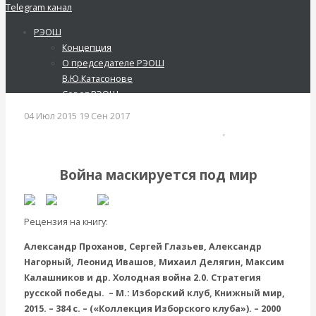
Telegram канал
РЭОШ
Концепция
Русское экономическое общество
О председателе РЭОШ
имени С.Ф.Шарапова
В.Ю.Катасонове
Вернуться назад
Совет РЭОШ
О С.Ф.Шарапове
04 Июл 2015
19 Сен 2017
Анонсы
Международные экономические отношения
,
Экономика
Пост-релизы
современной России
Контакты
Библиотека
Война маскируется под мир
Библиотека классической
русской мысли
Шарапов Сергей Федорович
Рецензия на книгу:
Соловьев Владимир
Александр Проханов, Сергей Глазьев, Александр
Данилевский Н. Я.
Нагорный, Леонид Ивашов, Михаил Делягин, Максим
Нечволодов А. Д.
Калашников и др. Холодная война 2.0. Стратегия
Кокорев Василий
русской победы. – М.: Изборский клуб, Книжный мир,
Бутми Г. В.
2015. – 384 с. – («Коллекция Изборского клуба»). – 2000
Другие авторы