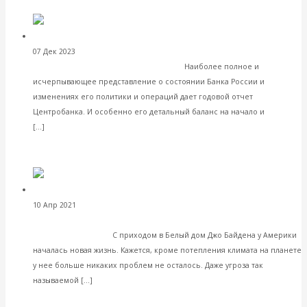
Facebook
Twitter
Валентин Катасонов. Что происходит с Банком
07 Дек 2023
Банки
России? Анализ свежей статистики
Наиболее полное и
исчерпывающее представление о состоянии Банка России и
изменениях его политики и операций дает годовой отчет
Центробанка. И особенно его детальный баланс на начало и
Читать далее
[…]
VK
Facebook
Twitter
Валентин
10 Апр 2021
Международные экономические отношения
Катасонов. Москва и Пекин могут «обнулить» климатические
амбиции Байдена
С приходом в Белый дом Джо Байдена у Америки
началась новая жизнь. Кажется, кроме потепления климата на планете
у нее больше никаких проблем не осталось. Даже угроза так
Читать далее
называемой […]
VK