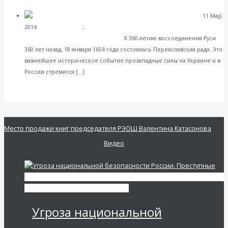
Facebook
Twitter
11 Мар
Переяславская рада и
2014
История России
,
Постижение истории
самостийное мифотворчество
К 360-летию воссоединения Руси
360 лет назад, 18 января 1654 года состоялась Переяславская рада. Это
важнейшее историческое событие прозападные силы на Украине и в
Читать далее
России стремятся […]
VK
Facebook
Twitter
Место продажи книг председателя РЭОШ Валентина Катасонова
Видео
Экономика современной России
Угроза национальной