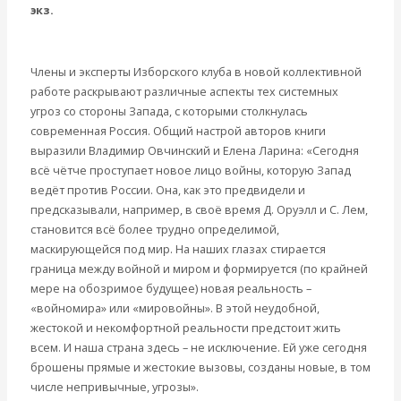
экз.
Современные книги
Экономика современной России
Мировая экономика
Члены и эксперты Изборского клуба в новой коллективной
Международные экономические отношения
работе раскрывают различные аспекты тех системных
Деньги
угроз со стороны Запада, с которыми столкнулась
Христианство
современная Россия. Общий настрой авторов книги
История России
выразили Владимир Овчинский и Елена Ларина: «Сегодня
Все рубрики…
всё чётче проступает новое лицо войны, которую Запад
Авторы РЭОШ
ведёт против России. Она, как это предвидели и
Архив статей
предсказывали, например, в своё время Д. Оруэлл и С. Лем,
Экономика современной России
становится всё более трудно определимой,
Мировая экономика
маскирующейся под мир. На наших глазах стирается
Международные экономические отношения
граница между войной и миром и формируется (по крайней
Деньги
мере на обозримое будущее) новая реальность –
Христианство
«войномира» или «мировойны». В этой неудобной,
История России
жестокой и некомфортной реальности предстоит жить
Все статьи
всем. И наша страна здесь – не исключение. Ей уже сегодня
Архив Видео
брошены прямые и жестокие вызовы, созданы новые, в том
Экономика современной России
числе непривычные, угрозы».
Мировая экономика