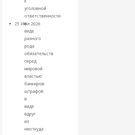
к
покинуть НАТО?
уголовной
ответственности
в
25 Июл 2026
Комментарии,
виде
интервью и беседы
разного
рода
«Об этом
обязательств
перед
молчат»:
мировой
экономист
властью
банкиров:
Валентин
штрафов
в
Катасонов
виде
вдруг
считает, что
из
ниоткуда
кризис в