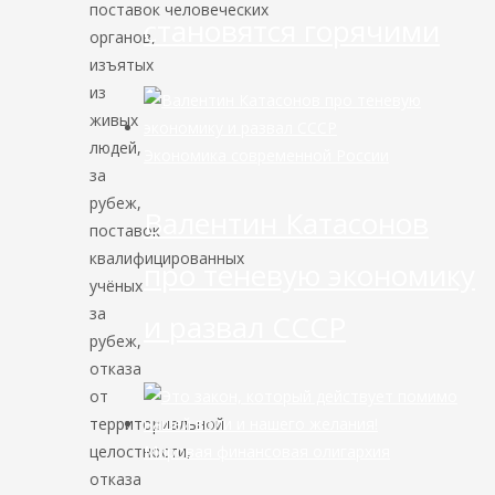
поставок человеческих
становятся горячими
органов,
изъятых
из
живых
людей,
Экономика современной России
за
рубеж,
Валентин Катасонов
поставок
квалифицированных
про теневую экономику
учёных
за
и развал СССР
рубеж,
отказа
от
территориальной
целостности,
Мировая финансовая олигархия
отказа