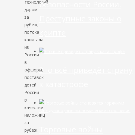
безопасности России.
технологий
даром
Преступные законы о
за
рубеж,
крипте
потока
капитала
из
России
в
Это всё приведёт страну
офшоры,
поставок
к катастрофе
детей
России
в
качестве
Международные экономические отношения
наложниц
за
Торговые войны
рубеж,