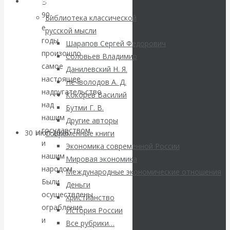
ВАлентин
Библиотека
В
90-
Библиотека классической
Катасонов.
е
русской мысли
годы
Шарапов Сергей Федорович
Саммит НАТО в
произошло
Соловьев Владимир
самое
Данилевский Н. Я.
Турции: Drang
настоящее
Нечволодов А. Д.
надругательство
Кокорев Василий
nach Osten
над
Бутми Г. В.
нашим
Другие авторы
государством
30 Июл 2026
Банки
Современные книги
и
Экономика современной России
нашим
Мировая экономика
Валентин
народом.
Международные экономические отношения
Были
Катасонов. Кто
Деньги
осуществлены
Христианство
ограбление
определяет
История России
и
Все рубрики…