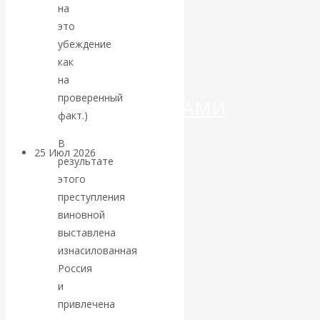
ДЕНЕГ»: КИТАЙ
на
это
ВЕДЁТ БОРЬБУ
убеждение
как
С
на
проверенный
КРИПТОВАЛЮТАМИ
факт.)
В
25 Июл 2026
Геополитика
результате
этого
Валентин
преступления
виновной
КАтасонов.
выставлена
изнасилованная
Может ли
Россия
и
Америка
привлечена