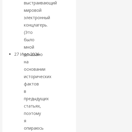
выстраивающий
«Мировые
мировой
электронный
ростовщики»:
концлагерь.
(Это
вчера и сегодня
было
мной
27 Июл 2026
Мировая
доказано
валютная система
на
основании
исторических
Валентин
фактов
КАтасонов.
в
предыдущих
«МЕТОД
статьях,
поэтому
ОТМЫВАНИЯ
я
опираюсь