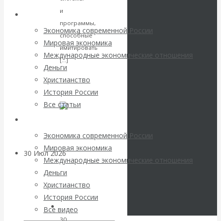
погоду на
и
Архив статей
программы,
финансовых
Экономика современной России
способные
Мировая экономика
рынках?
имитировать
Международные экономические отношения
Читать
[…]
Деньги
Минфины хотят
далее
Христианство
VK
История России
быть главнее
Facebook
Все статьи
Twitter
Центробанков?
Архив Видео
Экономика современной России
Мировая экономика
30 Июл 2026
Цифровая
Международные экономические отношения
экономика
Деньги
Христианство
Валентин
История России
Все видео
Катасонов.
30