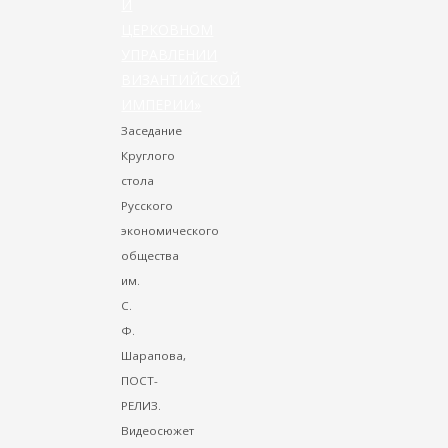
И
ЦЕРКОВНОМ
УПРАВЛЕНИИ
ВИЗАНТИЙСКОЙ
ИМПЕРИИ»
Заседание
Круглого
стола
Русского
экономического
общества
им.
С.
Ф.
Шарапова,
ПОСТ-
РЕЛИЗ.
Видеосюжет