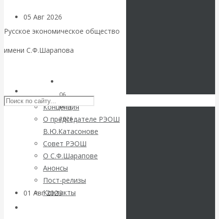
05 Авг 2026
Деньги
Русское экономическое общество
Валентин
имени С.Ф.Шарапова
Катасонов. Еще
Skip to content
раз на тему
РЭОШ
06
Концепция
Май
блокировки
О председателе РЭОШ
2026
В.Ю.Катасонове
Цифровая
банковских
ВАлентин
Совет РЭОШ
экономика
КАтасонов.
О С.Ф.Шарапове
счетов
Робот
Анонсы
управляет
Пост-релизы
государством.
Контакты
01 Авг 2026
Геополитика
Утопия,
Библиотека
антиутопия