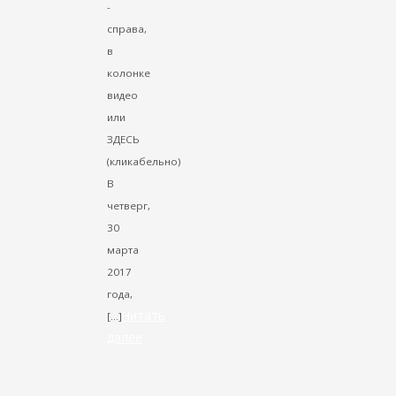
-
справа,
в
колонке
видео
или
ЗДЕСЬ
(кликабельно)
В
четверг,
30
марта
2017
года,
Читать
[…]
далее
VK
Facebook