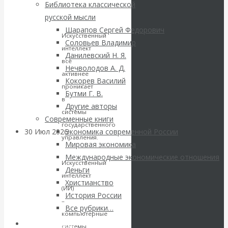
ВАлентин
Библиотека классической
или
русской мысли
реальность?
Катасонов.
Шарапов Сергей Федорович
Искусственный
Соловьев Владимир
Саммит НАТО в
интеллект
Данилевский Н. Я.
всё
Нечволодов А. Д.
Турции: Drang
активнее
Кокорев Василий
проникает
Бутми Г. В.
nach Osten
в
Другие авторы
системы
Современные книги
государственного
30 Июл 2026
Банки
Экономика современной России
управления.
Мировая экономика
Международные экономические отношения
Валентин
Искусственный
Деньги
интеллект
Христианство
Катасонов. Кто
(ИИ)
История России
–
определяет
Все рубрики…
компьютерные
Авторы РЭОШ
системы