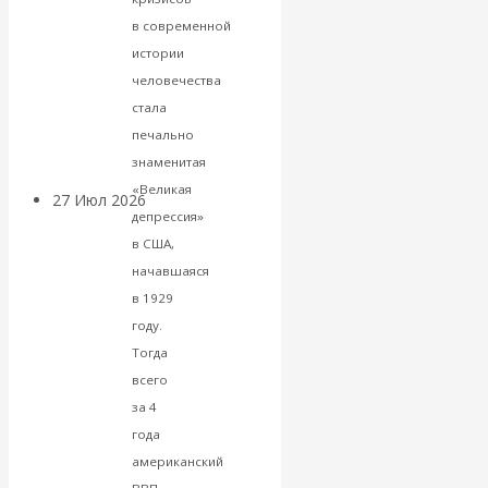
«Мировые
в современной
истории
ростовщики»:
человечества
стала
вчера и сегодня
печально
знаменитая
«Великая
27 Июл 2026
Мировая
депрессия»
валютная система
в США,
начавшаяся
Валентин
в 1929
году.
КАтасонов.
Тогда
всего
«МЕТОД
за 4
года
ОТМЫВАНИЯ
американский