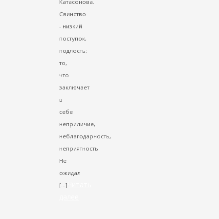
Катасонова.
Свинство
- низкий
поступок,
подлость;
то,
что
заключает
в
себе
неприличие,
неблагодарность,
неприятность.
Не
ожидал
Читать
[…]
далее
VK