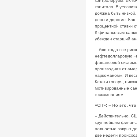
контролируем. Вклю
капитала. В условиях
должна быть низкой
деньги дорогие. Ка
процентной ставки о
К финансовым санкц
убежден старший ан
– Уже тогда все рис
нефтедолларовую «и
финансовой системы
производная от амер
наркоманом». И весь
Кстати говоря, ника
мотивированные сан
госкомпаниям.
«СП»: – Но это, ч
– Действительно, С
крупнейшим финансо
полностью закрыт дл
две недели происхо