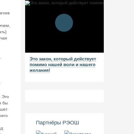
згоев
ичем,
ать)
ючая
.
Это закон, который действует
помимо нашей воли и нашего
желания!
у
. Это
я бы
ишет
оего
Партнёры РЭОШ
яд