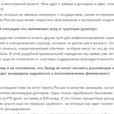
и в иностранной валюте. Речь идет о займах в долларах и евро, сто
5%.
в, которые не связаны напрямую с государством, рынки по-прежн
и Россия еще может нарастить свой внешний и внутренний госдолг
й ситуации это напоминает игру в «русскую рулетку».
ударство откажется искать другие пути для рефинансирования наш
й и олигархических структур, которые «в долгах как в шелках». Хо
т означать «национализацию убытков», которые несут те, кто до это
быль. В этой ущербной криминальной парадигме мы живем уже чет
нас еще не отключили от «системы поддержания жизнедеятельности
ому и не отключили, что Запад не хочет загонять российскую 
 будет вынуждена задуматься о восстановлении финансового
товщики тоже не хотят терять Россию в качестве заемщика, на ко
есятки миллиардов долларов. Одни только зарубежные банковские
и из РФ денег на сумму в $35 млрд. И это только процентные доход
ие власти еще не перешли «рубикон», за которым нас ждет полное
его фондирования.