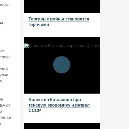
меры,
Торговые войны становятся
мы
горячими
ие
 труда
этой
игме.
е
и
он
Валентин Катасонов про
теневую экономику и развал
ША от
СССР
о
няется
м