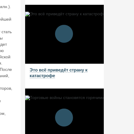
млн.).
о
нейшей
 стать
ны
удет
ию
йской
и.
 После
Это всё приведёт страну к
катастрофе
аний,
торов,
м
е
ом,