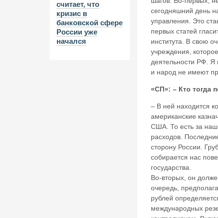
шагов. Во-первых, н
считает, что
сегодняшний день на
кризис в
управления. Это ста
банковской сфере
первых статей гласи
России уже
начался
института. В свою о
учреждения, которо
деятельности РФ. Я
и народ не имеют п
«СП»: – Кто тогда
– В ней находится к
американские казнач
США. То есть за наш
расходов. Последни
сторону России. Гру
собирается нас пове
государства.
Во-вторых, он долже
очередь, предполага
рублей определяетс
международных резе