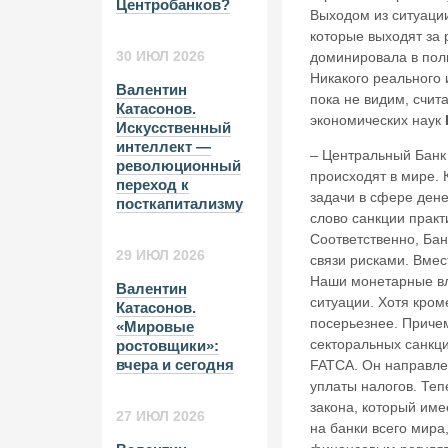
Центробанков?
Выходом из ситуаци
которые выходят за 
30 ИЮЛ 2026
доминировала в поли
Никакого реального 
Валентин
пока не видим, счи
Катасонов.
экономических наук
Искусственный
интеллект —
– Центральный Банк
революционный
происходят в мире. 
переход к
задачи в сфере дене
посткапитализму
слово санкции практ
Соответственно, Бан
29 ИЮЛ 2026
связи рисками. Вме
Наши монетарные вл
Валентин
ситуации. Хотя кром
Катасонов.
посерьезнее. Приче
«Мировые
секторальных санкци
ростовщики»:
вчера и сегодня
FATCA. Он направле
уплаты налогов. Теп
закона, который име
27 ИЮЛ 2026
на банки всего мира