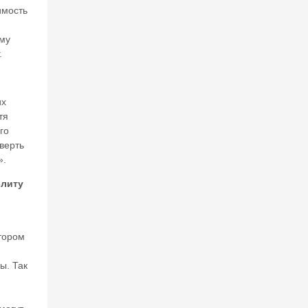
имость
ему
.
их
тя
го
верть
».
элиту
тором
ы. Так