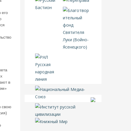
а
 его
о
тся
льство
жета
ых
ают в
Сэм»
в свою
сия)
е