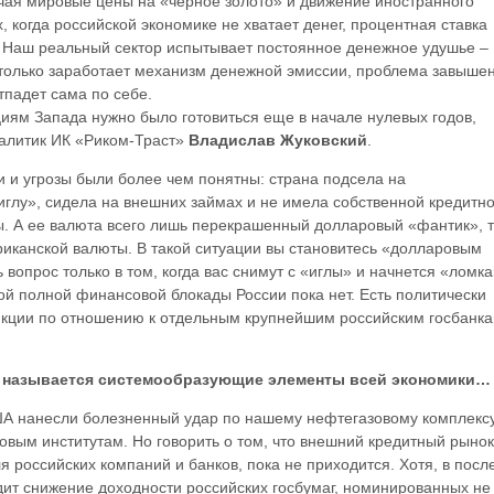
чая мировые цены на «черное золото» и движение иностранного
, когда российской экономике не хватает денег, процентная ставка
. Наш реальный сектор испытывает постоянное денежное удушье –
к только заработает механизм денежной эмиссии, проблема завыше
тпадет сама по себе.
иям Запада нужно было готовиться еще в начале нулевых годов,
алитик ИК «Риком-Траст»
Владислав Жуковский
.
ки и угрозы были более чем понятны: страна подсела на
глу», сидела на внешних займах и не имела собственной кредитно
. А ее валюта всего лишь перекрашенный долларовый «фантик», т
иканской валюты. В такой ситуации вы становитесь «долларовым
 вопрос только в том, когда вас снимут с «иглы» и начнется «ломка
кой полной финансовой блокады России пока нет. Есть политически
кции по отношению к отдельным крупнейшим российским госбанка
то называется системообразующие элементы всей экономики…
ША нанесли болезненный удар по нашему нефтегазовому комплексу
вым институтам. Но говорить о том, что внешний кредитный рынок
я российских компаний и банков, пока не приходится. Хотя, в посл
дит снижение доходности российских госбумаг, номинированных не