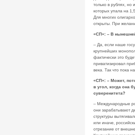
только в рублях, но 
которых упала на 1,
Для многих олигархо
открыты. При желани
«СП»: – В нынешне
– Да, если наше гос
крупнейших монополи
фактически это буде
приватизировал при
века. Так что пока 
«СП»: – Может, пот
в угол, когда она
суверенитета?
– Международные рос
они зарабатывают д
структуры вытягивал
или иначе, российск
отрезание от внешн