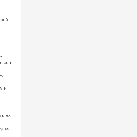
нной
-
о есть
».
м и
 и по
едние