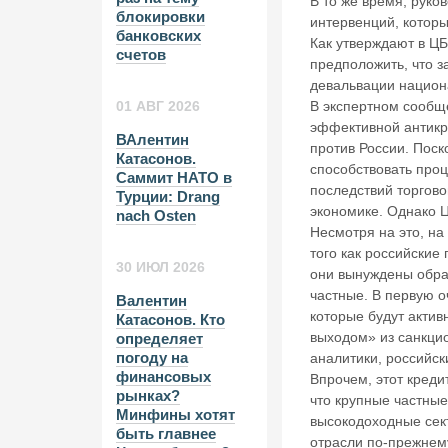
В то же время, рук
блокировки
интервенций, которы
банковских
Как утверждают в ЦБ
счетов
предположить, что з
девальвации национ
В экспертном сообще
01 АВГ 2026
эффективной антикр
ВАлентин
против России. Поск
Катасонов.
способствовать про
Саммит НАТО в
последствий торгово
Турции: Drang
экономике. Однако Ц
nach Osten
Несмотря на это, на
того как российские
30 ИЮЛ 2026
они вынуждены обра
частные. В первую о
Валентин
которые будут акти
Катасонов. Кто
выходом» из санкци
определяет
погоду на
аналитики, российск
финансовых
Впрочем, этот креди
рынках?
что крупные частны
Минфины хотят
высокодоходные сек
быть главнее
отрасли по-прежнем