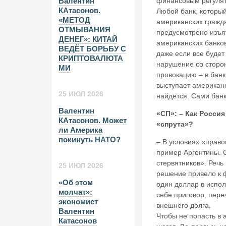
финансовым регулят
Валентин
КАтасонов.
Любой банк, которы
«МЕТОД
американских гражда
ОТМЫВАНИЯ
предусмотрено изъя
ДЕНЕГ»: КИТАЙ
американских банко
ВЕДЁТ БОРЬБУ С
даже если все будет
КРИПТОВАЛЮТА
нарушение со сторон
МИ
провокацию – в банк
выступает американс
25 ИЮЛ 2026
найдется. Сами банк
Валентин
«СП»: – Как Росси
КАтасонов. Может
«спрута»?
ли Америка
покинуть НАТО?
– В условиях «право
пример Аргентины. 
стервятников». Речь
25 ИЮЛ 2026
решение привело к ф
«Об этом
один доллар в испо
молчат»:
себе приговор, пере
экономист
внешнего долга.
Валентин
Чтобы не попасть в
Катасонов