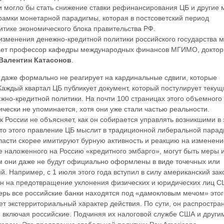
и могло бы стать снижение ставки рефинансирования ЦБ и другие 
рамки монетарной парадигмы, которая в постсоветский период
тике экономического блока правительства РФ.
изменения денежно-кредитной политики российского государства 
тает профессор кафедры международных финансов МГИМО, доктор
Валентин Катасонов
.
 даже формально не реагирует на кардинальные сдвиги, которые
Каждый квартал ЦБ публикует документ, который постулирует текущ
жно-кредитной политики. На почти 100 страницах этого объемного
ически не упоминается, хотя они уже стали частью реальности.
к России не объясняет, как он собирается управлять возникшими в 
сто этого правление ЦБ мыслит в традиционной либеральной парад
асти скорее имитируют бурную активность и реакцию на изменени
е наложенного на Россию «кредитного эмбарго», могут быть меры 
м они даже не будут официально оформлены в виде точечных или
й. Например, с 1 июля этого года вступил в силу американский зак
н на предотвращение уклонения физических и юридических лиц С
ерь все российские банки находятся под «дамокловым мечом» этог
ет экстерриториальный характер действия. По сути, он распростра
, включая российские. Подчиняя их налоговой службе США и други