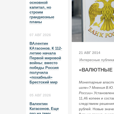
основной
капитал, но
строим
грандиозные
планы
07 АВГ 2026
ВАлентин
КАтасонов. К 112-
21 АВГ 2014
летию начала
Первой мировой
Интересные публик
войны: вместо
победы Россия
«ВАЛЮТНЫЕ 
получила
«похабный»
Брестский мир
Монетарные власти
игле»? Мнения В.Ю.
России».
Установлен
05 АВГ 2026
11,46 копеек и сост
следствием решения
Валентин
Катасонов. Еще
рублей. Новые значе
раз на тему