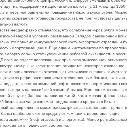
оводство эмиссионного центра России планирует уменьшить объемы
е идут на поддержание национальной валюты (с $1 млрд. до $350 
, эти меры направлены на повышение гибкости курса рубля. Можн
а этим скрывается готовность государства не препятствовать даль
альной валюты.
стве неоднократно отмечалось, что ослабление курса рубля может
изисной мерой в условиях развязанной Западом санкционной вой
ольку это повысит конкурентоспособность экспортных отраслей и б
цессу импортозамещения. Еще одним инструментом по преодолен
го эмбарго должно стать увеличение рублевой ликвидности в росси
Б пока не подает долгожданных признаков эмиссионной активност
 внутреннем рынке кредитования ожидается некоторое оживление.
 госкомпании оказались отрезаны от источников внешних заимствов
щаться за рефинансированием к отечественным банкам, включая
чередь это касается компаний нефтегазового и энергетического сек
внее выходить на российский заемный рынок. Еще одним «запасны
онной ловушки Запада становится Китай. Как отмечают финансовы
ий бизнес все чаще занимает недостающие средства в Китае.
тный маневр едва ли может рассматриваться как панацея. Дело в т
е банки наиболее охотно кредитуют компании, представляющие
тора экономики (нефтегазовый и энергетика). Менее рентабельные
у находятся в подвисшем состоянии.