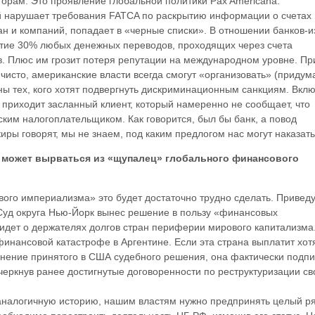
орам. Это проявление глобальной политики Pax Americana.
й нарушает требования FATCA по раскрытию информации о счетах
н и компаний, попадает в «черные списки». В отношении банков-и
тие 30% любых денежных переводов, проходящих через счета
в. Плюс им грозит потеря репутации на международном уровне. Пр
 чисто, американские власти всегда смогут «организовать» (придум
ы тех, кого хотят подвергнуть дискриминационным санкциям. Вкл
 приходит засланный клиент, который намеренно не сообщает, что
ким налогоплательщиком. Как говорится, был бы банк, а повод
иры говорят, мы не знаем, под каким предлогом нас могут наказать
я может вырваться из «щупалец» глобального финансового
вого империализма» это будет достаточно трудно сделать. Привед
Суд округа Нью-Йорк вынес решение в пользу «финансовых
 идет о держателях долгов стран периферии мирового капитализма
инансовой катастрофе в Аргентине. Если эта страна выплатит хот
лнение принятого в США судебного решения, она фактически подп
черкнув ранее достигнутые договоренности по реструктуризации св
 аналогичную историю, нашим властям нужно предпринять целый р