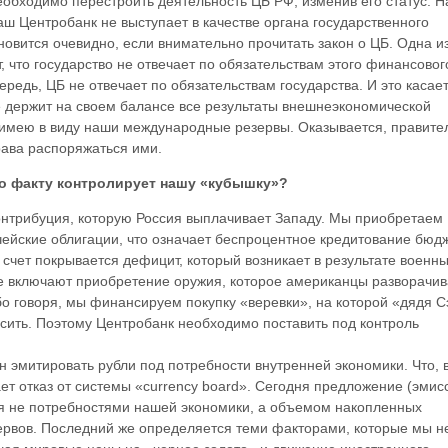
еобходимо перестроить деятельность ЦБ РФ, изменив его статус. Н
ш Центробанк не выступает в качестве органа государственного
новится очевидно, если внимательно прочитать закон о ЦБ. Одна из
т, что государство не отвечает по обязательствам этого финансовог
чередь, ЦБ не отвечает по обязательствам государства. И это касае
е держит на своем балансе все результаты внешнеэкономической
 имею в виду наши международные резервы. Оказывается, правите
рава распоряжаться ими.
 по факту контролирует нашу «кубышку»?
онтрибуция, которую Россия выплачивает Западу. Мы приобретаем
ейские облигации, что означает беспроцентное кредитование бюд
 счет покрывается дефицит, который возникает в результате военн
е включают приобретение оружия, которое американцы разворачив
бо говоря, мы финансируем покупку «веревки», на которой «дядя 
сить. Поэтому Центробанк необходимо поставить под контроль
н эмитировать рубли под потребности внутренней экономики. Что, 
ет отказ от системы «currency board». Сегодня предложение (эмис
я не потребностями нашей экономики, а объемом накопленных
рвов. Последний же определяется теми факторами, которые мы н