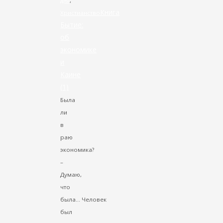
дня
,
Книга
Христианство
Бытие:
об
экономике
и
Каине
(1)
Была
ли
в
раю
экономика?
–
Думаю,
что
была... Человек
был