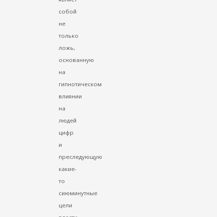
собой
не
только
ложь,
основанную
на
гипнотическом
влиянии
на
людей
цифр
и
преследующую
какие-
то
сиюминутные
цели