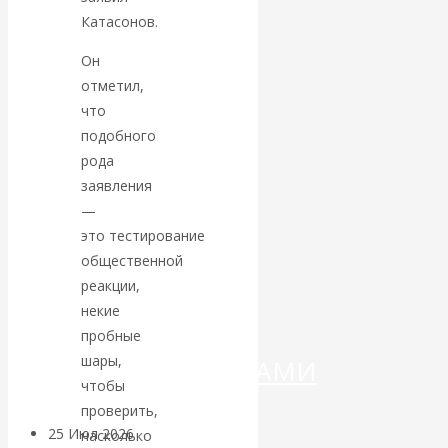
Катасонов.
Валентин
Он
КАтасонов.
отметил,
что
«МЕТОД
подобного
рода
ОТМЫВАНИЯ
заявления
—
ДЕНЕГ»: КИТАЙ
это тестирование
общественной
ВЕДЁТ БОРЬБУ
реакции,
некие
С
пробные
шары,
КРИПТОВАЛЮТАМИ
чтобы
проверить,
25 Июл 2026
Геополитика
насколько