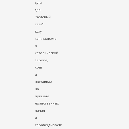
сути,
дал
"зеленый
свет"
духу
капитализма
в
католической
Европе,
хотя
и
настаивал
на
примате
нравственных
начал
и
справедливости