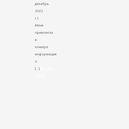
декабрь
2022
г.).
Меня
привлекла
в
номере
информация
о
Читать
[…]
далее
VK
Facebook
Twitter