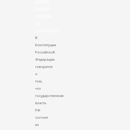
режиме
полной
свободы
от
государства
В
Конституции
Российской
Федерации
говорится
о
том,
что
государственная
власть
РФ
состоит
из