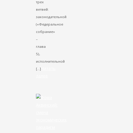
трех
ветвей:
законодательной
(«Федеральное
собрание»
–
глава
5),
исполнительной
Читать
[…]
далее
VK
Facebook
Twitter