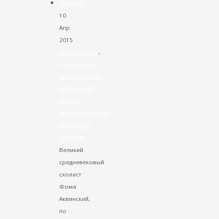
10
Апр
2015
Христианство
,
Постижение
Фома
истории
Аквинский:
смена
экономических
парадигм
Церкви
Великий
средневековый
схоласт
Фома
Аквинский,
по