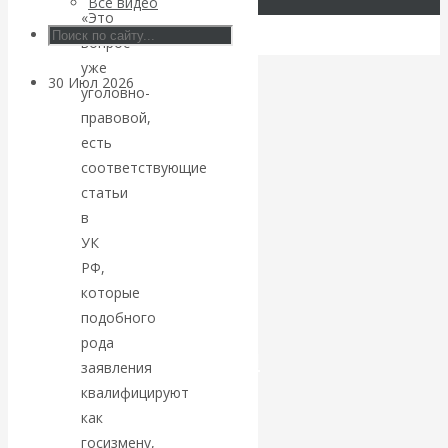
Все видео
Центробанков?
«Это
вопрос
уже
30 Июл 2026
Цифровая
уголовно-
экономика
правовой,
есть
Валентин
соответствующие
статьи
Катасонов.
в
УК
Искусственный
РФ,
которые
интеллект —
подобного
рода
революционный
заявления
квалифицируют
переход к
как
госизмену,