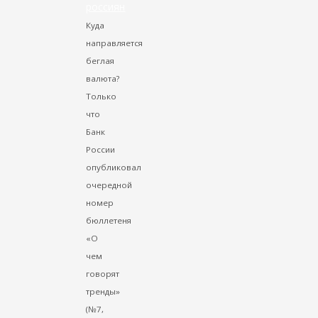
россиян
Куда
направляется
беглая
валюта?
Только
что
Банк
России
опубликовал
очередной
номер
бюллетеня
«О
чем
говорят
тренды»
(№7,