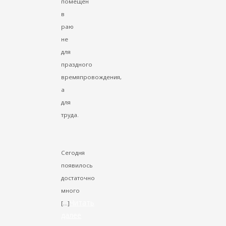
помещен
в
раю
не
для
праздного
времяпровождения,
а
для
труда.
Сегодня
появилось
достаточно
много
Читать
[…]
далее