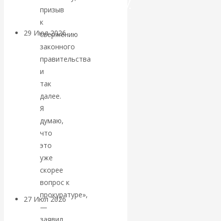
посткапитализму
призыв
к
29 Июл 2026
Мировая
свержению
финансовая олигархия
законного
правительства
Валентин
и
так
Катасонов.
далее.
Я
«Мировые
думаю,
что
ростовщики»:
это
уже
вчера и сегодня
скорее
вопрос к
прокуратуре»,
27 Июл 2026
Мировая
—
валютная система
заявил