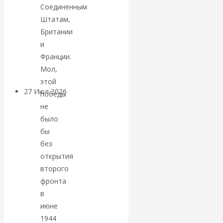
Соединенным
«Мировые
Штатам,
Британии
ростовщики»:
и
вчера и сегодня
Франции.
Мол,
этой
27 Июл 2026
Мировая
победы
валютная система
не
было
Валентин
бы
без
КАтасонов.
открытия
второго
«МЕТОД
фронта
в
ОТМЫВАНИЯ
июне
1944