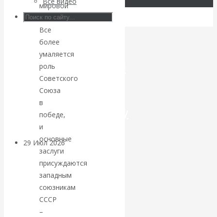
Все видео
мировой
Искусственный
войны.
Все
интеллект —
более
умаляется
революционный
роль
Советского
переход к
Союза
в
посткапитализму
победе,
и
основные
29 Июл 2026
Мировая
заслуги
финансовая олигархия
присуждаются
западным
Валентин
союзникам
СССР
Катасонов.
–