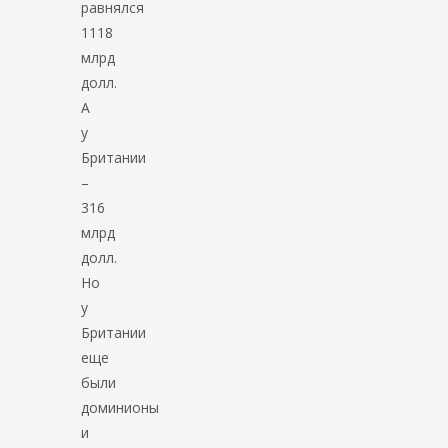
равнялся
1118
млрд
долл.
А
у
Британии
–
316
млрд
долл.
Но
у
Британии
еще
были
доминионы
и