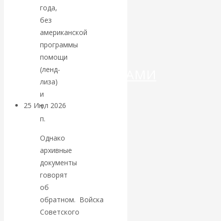
ДЕНЕГ»: КИТАЙ
года,
без
ВЕДЁТ БОРЬБУ
американской
программы
С
помощи
(ленд-
КРИПТОВАЛЮТАМИ
лиза)
и
25 Июл 2026
Геополитика
т.
п.
Валентин
Однако
архивные
КАтасонов.
документы
говорят
Может ли
об
обратном. Войска
Америка
Советского