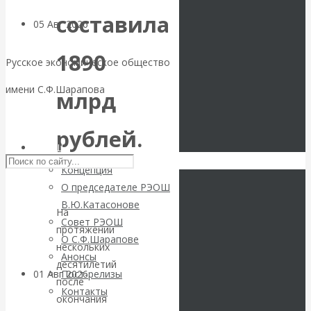
составила
05 Авг 2026
Деньги
1890
Валентин
Русское экономическое общество
имени С.Ф.Шарапова
млрд
Катасонов. Еще
Skip to content
раз на тему
рублей.
РЭОШ
блокировки
Концепция
О председателе РЭОШ
банковских
В.Ю.Катасонове
На
Совет РЭОШ
счетов
протяжении
О С.Ф.Шарапове
нескольких
Анонсы
десятилетий
01 Авг 2026
Геополитика
Пост-релизы
после
Контакты
окончания