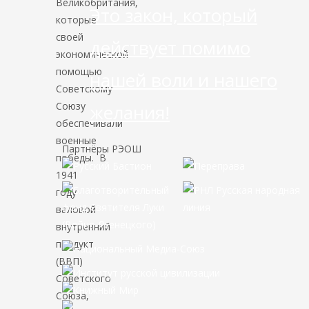
Великобритания,
Это закон, который
которые
своей
действует помимо
экономической
помощью
нашей воли и нашего
Советскому
Союзу
желания!
обеспечивали
военные
Партнёры РЭОШ
победы. В
1941
году
валовой
внутренний
продукт
(ВВП)
Советского
Союза,