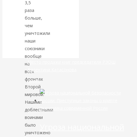
3,5
раза
банковской
больше,
чем
сфере России
уничтожили
уже начался
наши
союзники
вообще
Место продажи книг председателя РЭОШ
на
Валентина Катасонова
всех
фронтах
Видео
Второй
мировой.
Нашими
Экономика современной России
доблестными
воинами
Угроза национальной
было
уничтожено