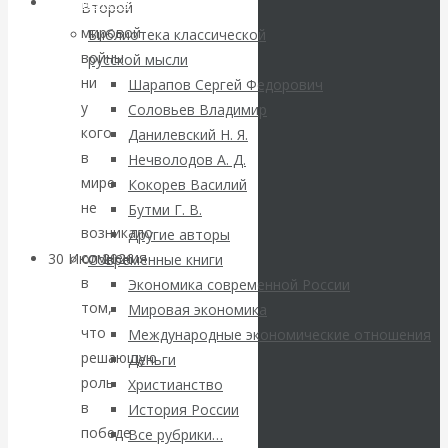
ВАлентин
Библиотека
Второй
мировой
Библиотека классической
Катасонов.
войны
русской мысли
ни
Шарапов Сергей Федорович
Саммит НАТО в
у
Соловьев Владимир
кого
Данилевский Н. Я.
Турции: Drang
в
Нечволодов А. Д.
мире
Кокорев Василий
nach Osten
не
Бутми Г. В.
возникало
Другие авторы
сомнения
30 Июл 2026
Банки
Современные книги
в
Экономика современной России
том,
Мировая экономика
Валентин
что
Международные экономические отношения
решающую
Катасонов. Кто
Деньги
роль
Христианство
определяет
в
История России
победе
Все рубрики…