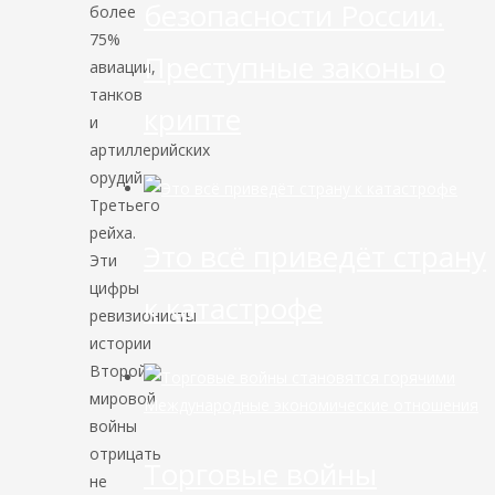
безопасности России.
более
75%
Преступные законы о
авиации,
танков
крипте
и
артиллерийских
орудий
Третьего
рейха.
Это всё приведёт страну
Эти
цифры
к катастрофе
ревизионисты
истории
Второй
мировой
Международные экономические отношения
войны
отрицать
Торговые войны
не