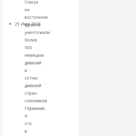
Союза
покинуть НАТО?
на
восточном
25 Июл 2026
Комментарии,
фронте
интервью и беседы
уничтожили
более
«Об этом
500
немецких
молчат»:
дивизий
и
экономист
сотню
дивизий
Валентин
стран-
союзников
Катасонов
Германии.
А
считает, что
это
в
кризис в