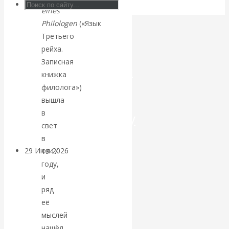
eines
Искусственный
Philologen
(«Язык
Третьего
интеллект —
рейха.
Записная
революционный
книжка
филолога»)
переход к
вышла
в
посткапитализму
свет
в
29 Июл 2026
Мировая
1947
финансовая олигархия
году,
и
ряд
Валентин
её
Катасонов.
мыслей
нашёл