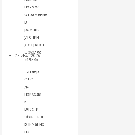
«Мировые
прямое
отражение
ростовщики»:
в
романе-
вчера и сегодня
утопии
Джорджа
Оруэлла
27 Июл 2026
Мировая
«1984».
валютная система
Гитлер
ещё
Валентин
до
КАтасонов.
прихода
к
«МЕТОД
власти
обращал
ОТМЫВАНИЯ
внимание
на