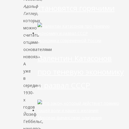
становятся горячими
Адольф
Гитлер
,
которых
можно
считать
Экономика современной России
отцами-
основателями
Валентин Катасонов
новояза.
А
про теневую экономику
уже
в
и развал СССР
середине
1930-
х
годов
Йозеф
Мировая финансовая олигархия
Геббельс,
находясь