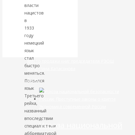
власти
банковской
нацистов
в
сфере России
1933
году
уже начался
немецкий
язык
стал
Место продажи книг председателя РЭОШ
быстро
Валентина Катасонова
меняться.
Видео
Появился
язык
Третьего
рейха,
Экономика современной России
названный
впоследствии
Угроза национальной
специалистами
аббревиатурой