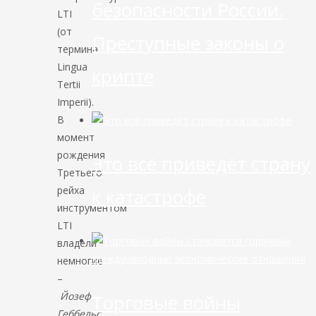
безопасности России.
LTI
(от
Преступные законы о
термина
Lingua
крипте
Tertii
Imperii).
В
момент
рождения
Это всё приведёт страну
Третьего
рейха
к катастрофе
инструментом
LTI
владели
Международные экономические отношения
немногие
–
Йозеф
Торговые войны
Геббельс,