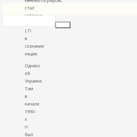
кинематографом,
стал
успешно
внедрять
Insert
LTI
в
сознание
нации.
Однако
об
Украине.
Там
в
начале
1990-
х
гг.
был