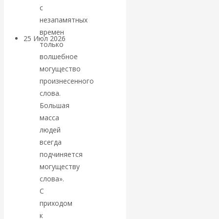
покинуть НАТО?
с
незапамятных
времен
25 Июл 2026
Комментарии,
только
интервью и беседы
волшебное
могущество
«Об этом
произнесенного
слова.
молчат»:
Большая
масса
экономист
людей
всегда
Валентин
подчиняется
могуществу
Катасонов
слова».
С
считает, что
приходом
кризис в
к