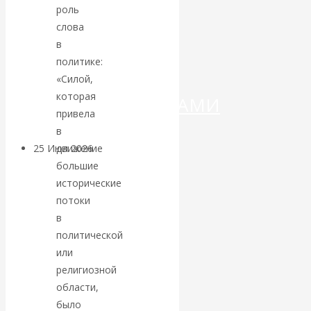
ДЕНЕГ»: КИТАЙ
роль
слова
ВЕДЁТ БОРЬБУ
в
политике:
С
«Силой,
которая
КРИПТОВАЛЮТАМИ
привела
в
движение
25 Июл 2026
Геополитика
большие
исторические
Валентин
потоки
в
КАтасонов.
политической
Может ли
или
религиозной
Америка
области,
было