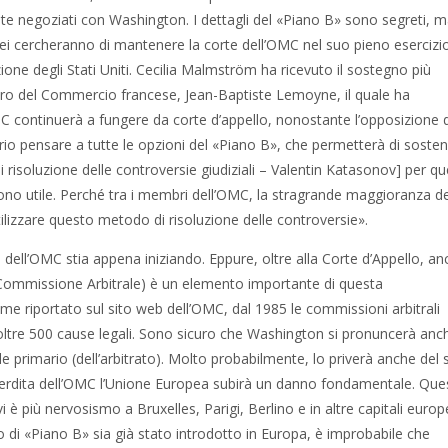
te negoziati con Washington. I dettagli del «Piano B» sono segreti, m
pei cercheranno di mantenere la corte dell’OMC nel suo pieno esercizi
ione degli Stati Uniti. Cecilia Malmström ha ricevuto il sostegno più
tro del Commercio francese, Jean-Baptiste Lemoyne, il quale ha
MC continuerà a fungere da corte d’appello, nonostante l’opposizione d
io pensare a tutte le opzioni del «Piano B», che permetterà di soste
 risoluzione delle controversie giudiziali – Valentin Katasonov] per qu
gono utile. Perché tra i membri dell’OMC, la stragrande maggioranza de
ilizzare questo metodo di risoluzione delle controversie».
 dell’OMC stia appena iniziando. Eppure, oltre alla Corte d’Appello, a
 (Commissione Arbitrale) è un elemento importante di questa
me riportato sul sito web dell’OMC, dal 1985 le commissioni arbitrali
tre 500 cause legali. Sono sicuro che Washington si pronuncerà anc
ale primario (dell’arbitrato). Molto probabilmente, lo priverà anche del
erdita dell’OMC l’Unione Europea subirà un danno fondamentale. Que
vi è più nervosismo a Bruxelles, Parigi, Berlino e in altre capitali europ
 di «Piano B» sia già stato introdotto in Europa, è improbabile che