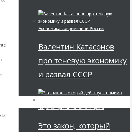
i
Экономика современной России
Валентин Катасонов
ante
про теневую экономику
mi
и развал СССР
el
Мировая финансовая олигархия
e la
Это закон, который