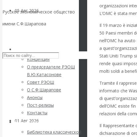
organizzazioni inter
05 Авг 2026
Деньги
Русское экономическое общество
L’OMC è stata menz
имени С.Ф.Шарапова
Il 19 marzo è inizi
Валентин
50 Paesi membri de
Skip to content
nell’OMC ha avuto i
Катасонов. Еще
a quest’organizzazi
РЭОШ
раз на тему
Stati Uniti Trump 
Концепция
rende quasi impossi
О председателе РЭОШ
блокировки
molti soldi a benef
В.Ю.Катасонове
Совет РЭОШ
Tramite il rappres
банковских
О С.Ф.Шарапове
informato che Wash
Анонсы
di quest’organizzazi
счетов
Пост-релизы
dell’OMC esiste fin 
Контакты
relazioni della com
01 Авг 2026
Геополитика
Библиотека
Il Rappresentante d
Библиотека классической
dichiarazione di or