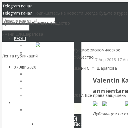
Telegram канал
Telegram канал
Подпишитесь на новости
Всегда будьте в курс
Русское экономическое общество
имени С.Ф.Шарапова
РЭОШ
Вернуться назад
Концепция
Русское экономическое
О председателе РЭОШ
Лента публикаций
общество
17 Апр 2018
17 Ап
В.Ю.Катасонове
РЭОШ в зарубежн
07 Авг 2026
Экономика
Совет РЭОШ
имени С. Ф. Шарапова
современной России
О С.Ф.Шарапове
Valentin K
Анонсы
Пост-релизы
Валентин
annientare
2017. Все права защищены
Контакты
Катасонов.
Библиотека
Библиотека классической
Публикация на и
Инвестиционный
русской мысли
Всемирную торго
Шарапов Сергей Федорович