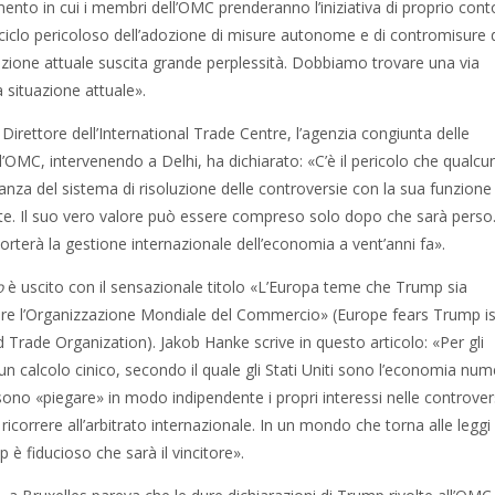
nto in cui i membri dell’OMC prenderanno l’iniziativa di proprio conto
ciclo pericoloso dell’adozione di misure autonome e di contromisure 
zione attuale suscita grande perplessità. Dobbiamo trovare una via
a situazione attuale».
irettore dell’International Trade Centre, l’agenzia congiunta delle
l’OMC, intervenendo a Delhi, ha dichiarato: «C’è il pericolo che qualcu
tanza del sistema di risoluzione delle controversie con la sua funzione 
te. Il suo vero valore può essere compreso solo dopo che sarà perso
porterà la gestione internazionale dell’economia a vent’anni fa».
o
è uscito con il sensazionale titolo «L’Europa teme che Trump sia
re l’Organizzazione Mondiale del Commercio» (Europe fears Trump i
ld Trade Organization). Jakob Hanke scrive in questo articolo: «Per gli
n calcolo cinico, secondo il quale gli Stati Uniti sono l’economia nu
ono «piegare» in modo indipendente i propri interessi nelle controver
icorrere all’arbitrato internazionale. In un mondo che torna alle leggi
 è fiducioso che sarà il vincitore».