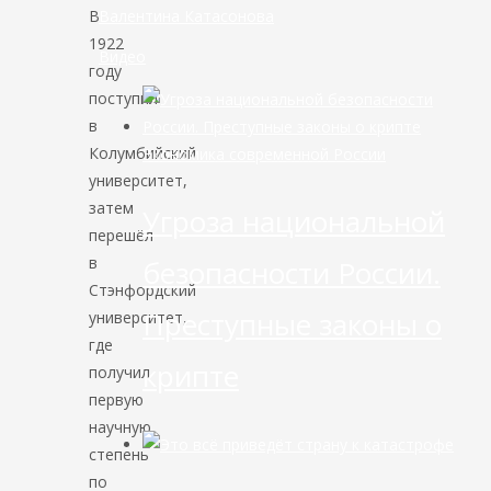
В
Валентина Катасонова
1922
Видео
году
поступил
в
Колумбийский
Экономика современной России
университет,
затем
Угроза национальной
перешёл
в
безопасности России.
Стэнфордский
Преступные законы о
университет,
где
крипте
получил
первую
научную
степень
по