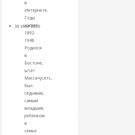
в
Центробанков?
Интернете.
Годы
жизни:
30 Июл 2026
Цифровая
1892-
экономика
1948.
Родился
Валентин
в
Бостоне,
Катасонов.
штат
Массачусетс,
Искусственный
был
интеллект —
седьмым,
самым
революционный
младшим
ребёнком
переход к
в
семье