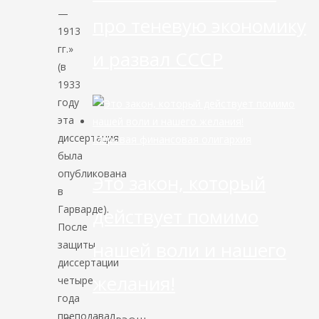
—
про теневую экономику
1913
гг.»
и развал СССР
(в
1933
году
эта
диссертация
Мировая финансовая олигархия
была
опубликована
Это закон, который
в
Гарварде).
действует помимо
После
нашей воли и нашего
защиты
диссертации
желания!
четыре
года
преподавал