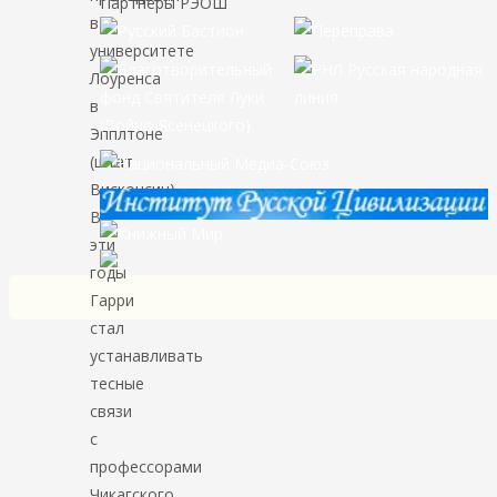
Партнёры РЭОШ
в
университете
Лоуренса
в
Эпплтоне
(штат
Висконсин).
В
эти
годы
Гарри
стал
устанавливать
тесные
связи
с
профессорами
Чикагского