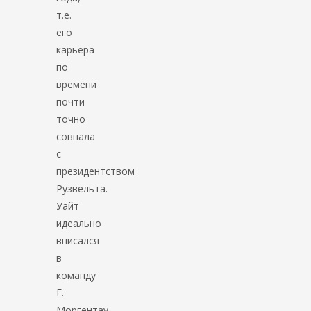
т.е.
его
карьера
по
времени
почти
точно
совпала
с
президентством
Рузвельта.
Уайт
идеально
вписался
в
команду
Г.
Моргентау.