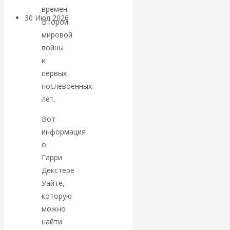
времен
30 Июл 2026
Банки
Второй
мировой
Валентин
войны
и
Катасонов. Кто
первых
послевоенных
определяет
лет.
погоду на
Вот
информация
финансовых
о
Гарри
рынках?
Декстере
Уайте,
Минфины хотят
которую
можно
быть главнее
найти