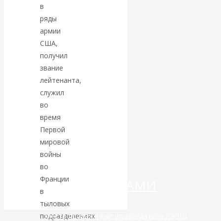
в
ряды
Валентин
армии
КАтасонов.
США,
получил
«МЕТОД
звание
лейтенанта,
ОТМЫВАНИЯ
служил
во
ДЕНЕГ»: КИТАЙ
время
Первой
ВЕДЁТ БОРЬБУ
мировой
войны
С
во
Франции
КРИПТОВАЛЮТАМИ
в
тыловых
подразделениях.
Место продажи книг председателя РЭОШ