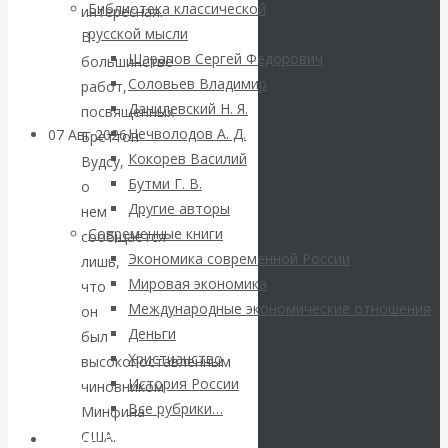
Библиотека классической
интересная.
грандиозные
русской мысли
В
Шарапов Сергей Федорович
большинстве
планы
Соловьев Владимир
работ,
Данилевский Н. Я.
посвященных
Нечволодов А. Д.
07 Авг 2026
Постижение
Бреттон-
Кокорев Василий
истории
Вудсу,
Бутми Г. В.
о
Другие авторы
нем
ВАлентин
Современные книги
сообщается
Экономика современной России
КАтасонов. К
лишь,
Мировая экономика
что
112-летию
Международные экономические отношения
он
Деньги
был
начала Первой
Христианство
высокопоставленным
История России
чиновником
мировой войны:
Все рубрики…
Минфина
США.
Авторы РЭОШ