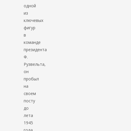
одной
из
ключевых
фигур
в
команде
президента
Ф.
Рузвельта,
он
пробыл
на
своем
посту
до
лета
1945
года,