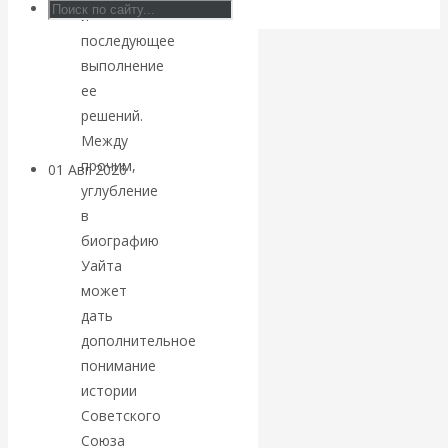
блокировки
и
последующее
банковских
выполнение
ее
счетов
решений.
Между
прочим,
01 Авг 2026
Геополитика
углубление
в
ВАлентин
биографию
Уайта
Катасонов.
может
дать
Саммит НАТО в
дополнительное
Турции: Drang
понимание
истории
nach Osten
Советского
Союза