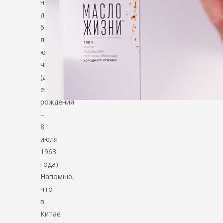
неделю
до
60-
летнего
юбилея
чиновника
(дата
его
рождения
–
8
июля
1963
года).
Напомню,
что
в
Китае