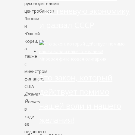
руководителями
про теневую экономику
центробанков
Японии
и развал СССР
и
Южной
Кореи,
а
также
Мировая финансовая олигархия
с
министром
Это закон, который
финансов
США
действует помимо
Джанет
Йеллен
нашей воли и нашего
в
ходе
желания!
ее
недавнего