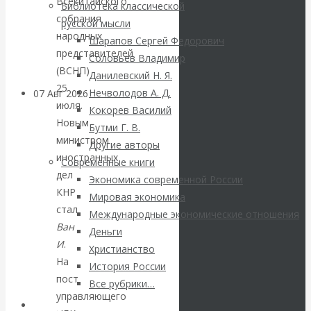
Всекитайского
Библиотека классической
грандиозные
собрания
русской мысли
народных
Шарапов Сергей Федорович
планы
представителей
Соловьев Владимир
(ВСНП)
Данилевский Н. Я.
25
Нечволодов А. Д.
07 Авг 2026
Постижение
июля.
Кокорев Василий
истории
Новым
Бутми Г. В.
министром
Другие авторы
ВАлентин
иностранных
Современные книги
дел
Экономика современной России
КАтасонов. К
КНР
Мировая экономика
стал
112-летию
Международные экономические отношения
Ван
Деньги
И
.
начала Первой
Христианство
На
История России
мировой войны:
пост
Все рубрики…
управляющего
Авторы РЭОШ