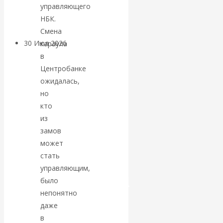
управляющего
Центробанков?
НБК.
Смена
30 Июл 2026
Цифровая
караула
экономика
в
Центробанке
ожидалась,
Валентин
но
Катасонов.
кто
из
Искусственный
замов
может
интеллект —
стать
управляющим,
революционный
было
непонятно
переход к
даже
в