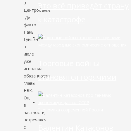
в
Это всё приведёт страну
Центробанке.
к катастрофе
Де-
факто
Пань
Гуншэн
Международные экономические отношения
в
июле
Торговые войны
уже
исполнял
становятся горячими
обязанности
главы
НБК.
Он,
в
Экономика современной России
частности,
встречался
Валентин Катасонов
с