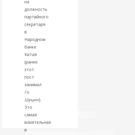
на
должность
Валентин
партийного
секретаря
КАтасонов.
в
Народном
«МЕТОД
банке
ОТМЫВАНИЯ
Китая
(ранее
ДЕНЕГ»: КИТАЙ
этот
пост
ВЕДЁТ БОРЬБУ
занимал
Го
С
Шуцин
).
Это
КРИПТОВАЛЮТАМИ
самая
влиятельная
в
Место продажи книг председателя РЭОШ