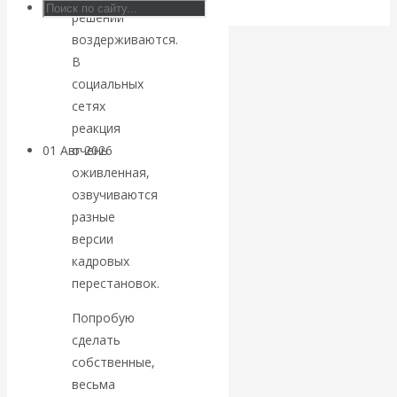
блокировки
решений
воздерживаются.
банковских
В
социальных
счетов
сетях
реакция
очень
01 Авг 2026
Геополитика
оживленная,
озвучиваются
ВАлентин
разные
версии
Катасонов.
кадровых
Саммит НАТО в
перестановок.
Попробую
Турции: Drang
сделать
собственные,
nach Osten
весьма