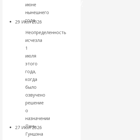
посткапитализму
июне
нынешнего
года.
29 Июл 2026
Мировая
финансовая олигархия
Неопределенность
исчезла
Валентин
1
июля
Катасонов.
этого
года,
«Мировые
когда
было
ростовщики»:
озвучено
решение
вчера и сегодня
о
назначении
Пань
27 Июл 2026
Мировая
Гуншэна
валютная система