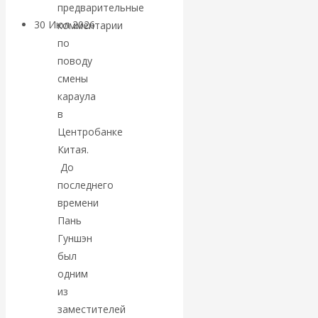
предварительные
30 Июл 2026
Банки
комментарии
по
поводу
Валентин
смены
Катасонов. Кто
караула
в
определяет
Центробанке
Китая.
погоду на
До
последнего
финансовых
времени
Пань
рынках?
Гуншэн
был
Минфины хотят
одним
из
быть главнее
заместителей