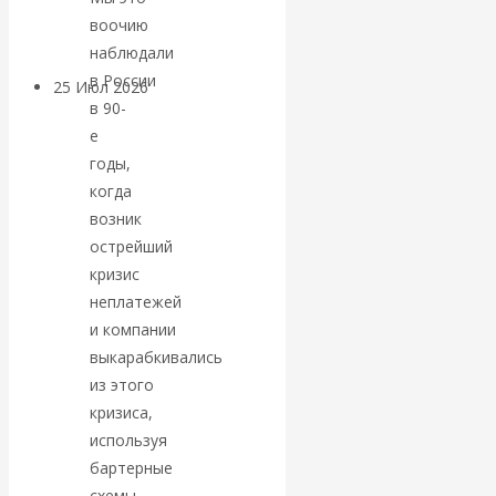
покинуть НАТО?
воочию
наблюдали
в России
25 Июл 2026
Комментарии,
в 90-
интервью и беседы
е
годы,
«Об этом
когда
возник
молчат»:
острейший
кризис
экономист
неплатежей
Валентин
и компании
выкарабкивались
Катасонов
из этого
кризиса,
считает, что
используя
бартерные
кризис в
схемы.