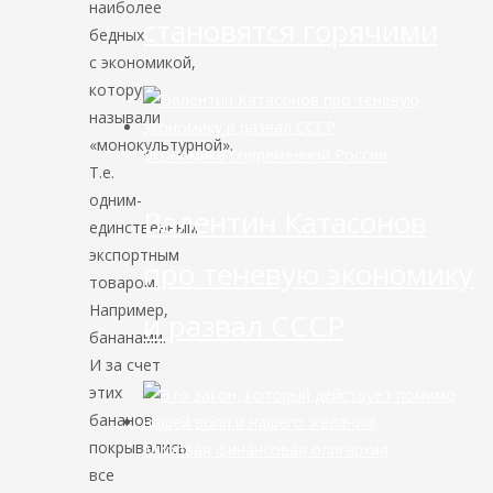
наиболее
становятся горячими
бедных
с экономикой,
которую
называли
«монокультурной».
Экономика современной России
Т.е.
одним-
Валентин Катасонов
единственным
экспортным
про теневую экономику
товаром.
Например,
и развал СССР
бананами.
И за счет
этих
бананов
покрывались
Мировая финансовая олигархия
все