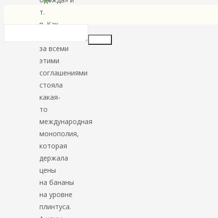
т.
п. Как
правило,
Insert
за всеми
этими
соглашениями
стояла
какая-
то
международная
монополия,
которая
держала
цены
на бананы
на уровне
плинтуса.