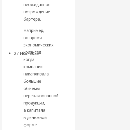
неожиданное
«Мировые
возрождение
ростовщики»:
бартера.
Например,
вчера и сегодня
во время
экономических
кризисов,
27 Июл 2026
Мировая
когда
валютная система
компании
накапливала
Валентин
большие
объемы
КАтасонов.
нереализованной
продукции,
«МЕТОД
а капитала
ОТМЫВАНИЯ
в денежной
форме