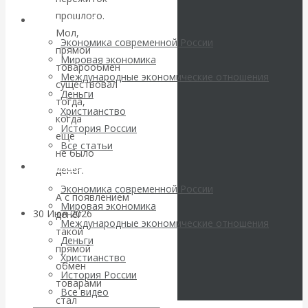
погоду на
прошлого.
Архив статей
Мол,
финансовых
Экономика современной России
прямой
Мировая экономика
товарообмен
рынках?
Международные экономические отношения
существовал
Деньги
Минфины хотят
тогда,
Христианство
когда
История России
быть главнее
еще
Все статьи
не было
Центробанков?
Архив Видео
денег.
Экономика современной России
А с появлением
Мировая экономика
30 Июл 2026
Цифровая
денег
Международные экономические отношения
экономика
такой
Деньги
прямой
Христианство
обмен
Валентин
История России
товарами
Все видео
Катасонов.
стал