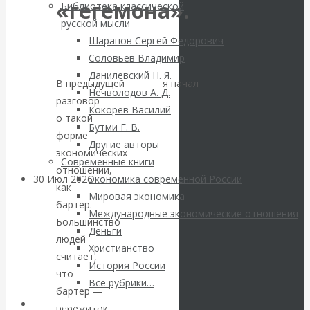
ВАлентин
«гегемона».
Библиотека классической
русской мысли
Катасонов.
Шарапов Сергей Федорович
Соловьев Владимир
Саммит НАТО в
Данилевский Н. Я.
В предыдущей
статье
я начал
Нечволодов А. Д.
Турции: Drang
разговор
Кокорев Василий
о такой
Бутми Г. В.
nach Osten
форме
Другие авторы
экономических
Современные книги
отношений,
30 Июл 2026
Банки
Экономика современной России
как
Мировая экономика
бартер.
Международные экономические отношения
Валентин
Большинство
Деньги
людей
Христианство
Катасонов. Кто
считает,
История России
что
определяет
Все рубрики…
бартер —
Авторы РЭОШ
пережиток