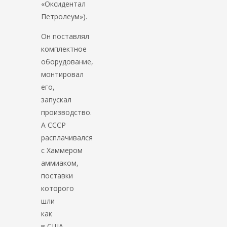
«Оксидентал
Петролеум»).
Он поставлял
комплектное
оборудование,
монтировал
его,
запускал
производство.
А СССР
расплачивался
с Хаммером
аммиаком,
поставки
которого
шли
как
в США,