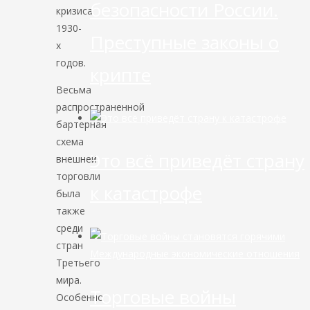
безопасности России.
кризиса
1930-
Преступные законы о
х
годов.
крипте
Весьма
распространенной
бартерная
схема
Это всё приведёт страну
внешней
торговли
к катастрофе
была
также
среди
стран
Международные экономические отношения
Третьего
мира.
Торговые войны
Особенно