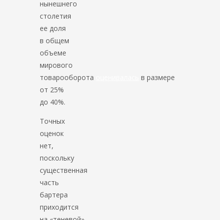
нынешнего
столетия
ее доля
в общем
объеме
мирового
товарооборота
оценивалась
в размере
от 25%
до 40%.
Точных
оценок
нет,
поскольку
существенная
часть
бартера
приходится
на «теневой»