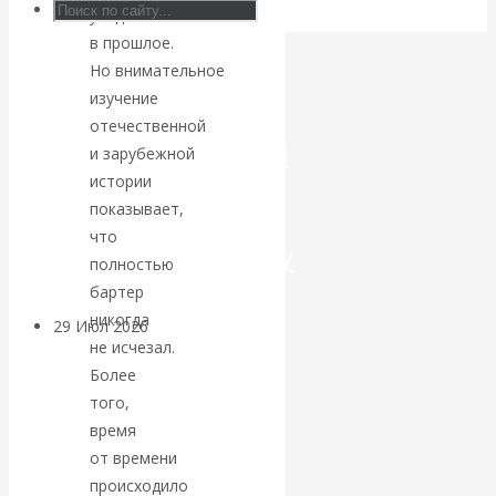
уходить
Искусственный
в прошлое.
Но внимательное
интеллект —
изучение
отечественной
революционный
и зарубежной
истории
переход к
показывает,
что
посткапитализму
полностью
бартер
никогда
29 Июл 2026
Мировая
не исчезал.
финансовая олигархия
Более
того,
Валентин
время
от времени
Катасонов.
происходило