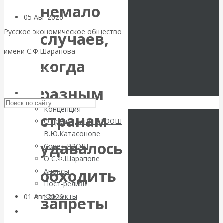
немало
05 Авг 2026
Деньги
Русское экономическое общество
случаев,
Валентин
имени С.Ф.Шарапова
когда
Катасонов. Еще
Skip to content
разным
раз на тему
РЭОШ
Концепция
блокировки
странам
О председателе РЭОШ
В.Ю.Катасонове
банковских
удавалось
Совет РЭОШ
О С.Ф.Шарапове
счетов
обходить
Анонсы
Пост-релизы
Контакты
01 Авг 2026
Геополитика
запреты
Библиотека