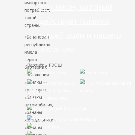
импортные
Это закон, который
потребности
такой
действует помимо
страны.
нашей воли и нашего
«Банановая
республика»
желания!
имела
серию
Партнёры РЭОШ
бартерных
соглашений:
«бананы —
тракторы»,
«бананы —
автомобили»,
«бананы —
холодильники»,
«бананы —
одежда» и