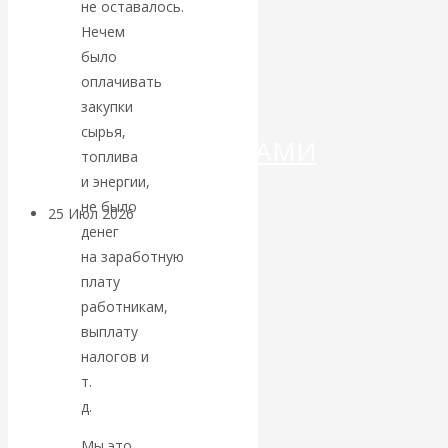
ДЕНЕГ»: КИТАЙ
не оставалось.
Нечем
ВЕДЁТ БОРЬБУ
было
оплачивать
С
закупки
сырья,
КРИПТОВАЛЮТАМИ
топлива
и энергии,
не было
25 Июл 2026
Геополитика
денег
на заработную
Валентин
плату
работникам,
КАтасонов.
выплату
налогов и
Может ли
т.
д.
Америка
Мы это