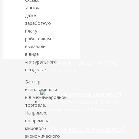
Иногда
банковской
даже
заработную
сфере России
плату
работникам
уже начался
выдавали
в виде
«натурального
Место продажи книг председателя РЭОШ
продукта».
Валентина Катасонова
Бартер
Видео
использовался
и в международной
торговле.
Экономика современной России
Например,
во времена
Угроза национальной
мирового
экономического