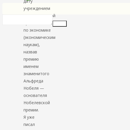
дату
учреждением
международной
премии
Insert
по экономике
(экономическим
наукам),
назвав
премию
именем
знаменитого
Альфреда
Нобеля —
основателя
Нобелевской
премии.
Я уже
писал