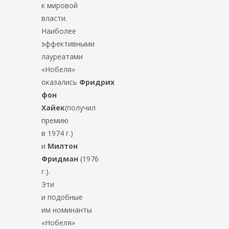
к мировой
власти.
Наиболее
эффективными
лауреатами
«Нобеля»
оказались
Фридрих
фон
Хайек
(получил
премию
в 1974 г.)
и
Милтон
Фридман
(1976
г.).
Эти
и подобные
им номинанты
«Нобеля»