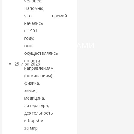
ДЕНЕГ»: КИТАЙ
человек.
Напомню,
ВЕДЁТ БОРЬБУ
что
выплаты
премий
начались
С
в 1901
году;
КРИПТОВАЛЮТАМИ
они
осуществлялись
по пяти
25 Июл 2026
Геополитика
направлениям
(номинациям):
Валентин
физика,
химия,
КАтасонов.
медицина,
литература,
Может ли
деятельность
в борьбе
Америка
за мир.