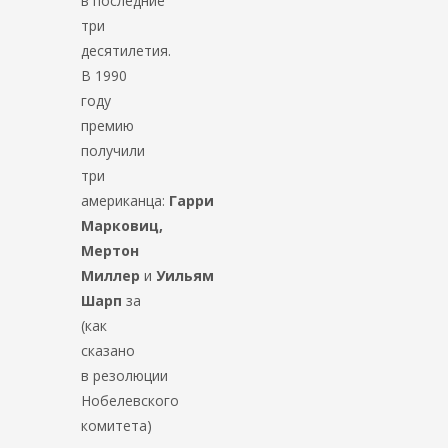
в последние
три
десятилетия.
В 1990
году
премию
получили
три
американца:
Гарри
Марковиц,
Мертон
Миллер
и
Уильям
Шарп
за
(как
сказано
в резолюции
Нобелевского
комитета)