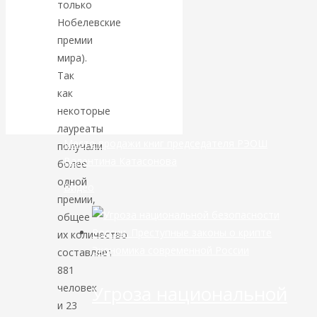
только
Нобелевские
банковской
премии
мира).
сфере России
Так
как
уже начался
некоторые
лауреаты
Место продажи книг председателя РЭОШ
получали
Валентина Катасонова
более
одной
Видео
премии,
общее
их количество
Экономика современной России
составляет
881
Угроза национальной
человек
и 23