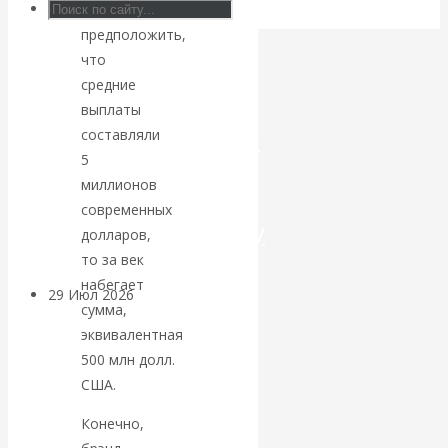
если
предположить,
Искусственный
что
интеллект —
средние
выплаты
революционный
составляли
5
переход к
миллионов
современных
посткапитализму
долларов,
то за век
набегает
29 Июл 2026
Мировая
сумма,
финансовая олигархия
эквивалентная
500 млн долл.
Валентин
США.
Катасонов.
Конечно,