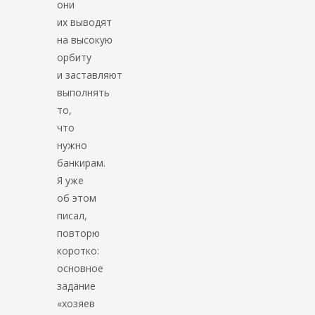
они
их выводят
на высокую
орбиту
и заставляют
выполнять
то,
что
нужно
банкирам.
Я уже
об этом
писал,
повторю
коротко:
основное
задание
«хозяев