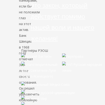
банкирами,
Это закон, который
если бы
не положили
действует помимо
глаз
на этот
нашей воли и нашего
актив.
Банк
желания!
Швеции
в 1968
Партнёры РЭОШ
году
отмечал
300-
летие
своего
основания.
Он решил
увековечить
юбилейную