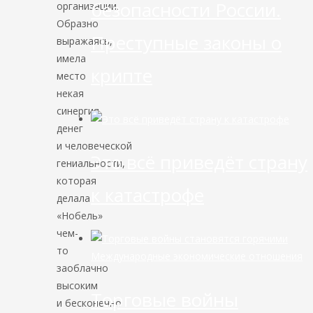
безопасности России.
организации.
Образно
Преступные законы о
выражаясь,
имела
крипте
место
некая
синергия
денег
и человеческой
Это всё приведёт страну
гениальности,
которая
к катастрофе
делала
«Нобель»
чем-
то
Международные экономические отношения
заоблачно
высоким
Торговые войны
и бесконечно