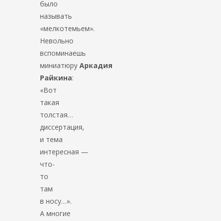
было
называть
«мелкотемьем».
Невольно
вспоминаешь
миниатюру
Аркадия
Райкина
:
«Вот
такая
толстая…
диссертация,
и тема
интересная —
что-
то
там
в носу…».
А многие