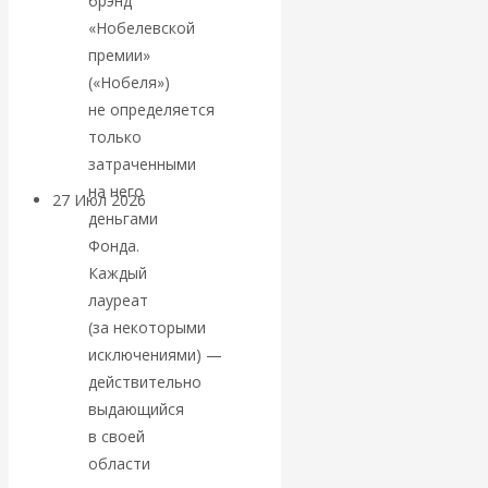
брэнд
«Мировые
«Нобелевской
премии»
ростовщики»:
(«Нобеля»)
не определяется
вчера и сегодня
только
затраченными
на него
27 Июл 2026
Мировая
деньгами
валютная система
Фонда.
Каждый
Валентин
лауреат
(за некоторыми
КАтасонов.
исключениями) —
действительно
«МЕТОД
выдающийся
в своей
ОТМЫВАНИЯ
области