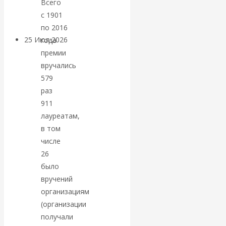
Всего
покинуть НАТО?
с 1901
по 2016
25 Июл 2026
Комментарии,
года
интервью и беседы
премии
вручались
579
«Об этом
раз
молчат»:
911
лауреатам,
экономист
в том
числе
Валентин
26
было
Катасонов
вручений
организациям
считает, что
(организации
получали
кризис в