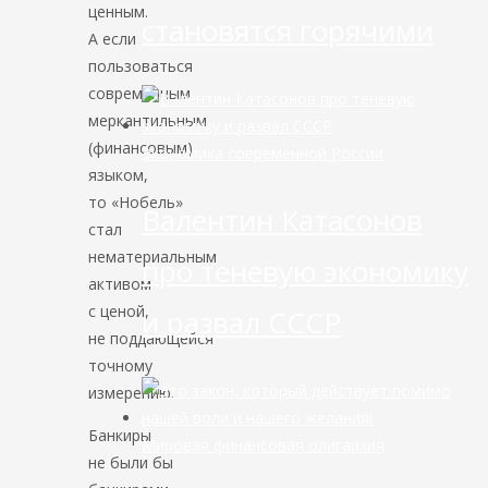
ценным.
становятся горячими
А если
пользоваться
современным
меркантильным
(финансовым)
Экономика современной России
языком,
то «Нобель»
Валентин Катасонов
стал
нематериальным
про теневую экономику
активом
с ценой,
и развал СССР
не поддающейся
точному
измерению.
Банкиры
Мировая финансовая олигархия
не были бы