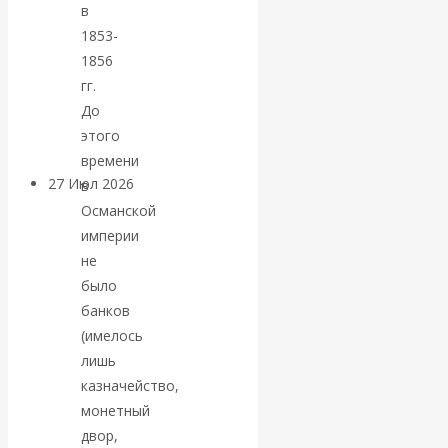
в
«Мировые
1853-
1856
ростовщики»:
гг.
До
вчера и сегодня
этого
времени
27 Июл 2026
Мировая
в
валютная система
Османской
империи
не
Валентин
было
КАтасонов.
банков
(имелось
«МЕТОД
лишь
казначейство,
ОТМЫВАНИЯ
монетный
двор,