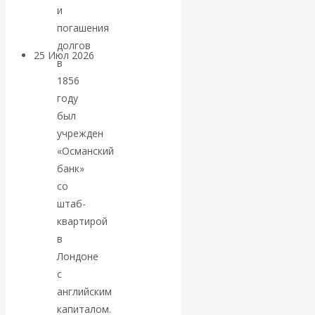
покинуть НАТО?
и
погашения
долгов
25 Июл 2026
Комментарии,
в
интервью и беседы
1856
году
«Об этом
был
учрежден
молчат»:
«Османский
банк»
экономист
со
штаб-
Валентин
квартирой
в
Катасонов
Лондоне
с
считает, что
английским
кризис в
капиталом.