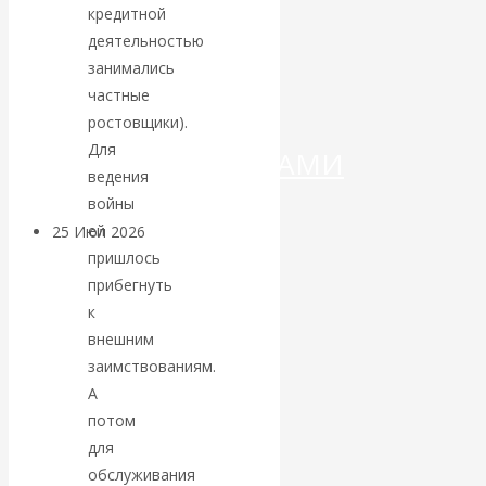
ДЕНЕГ»: КИТАЙ
кредитной
деятельностью
ВЕДЁТ БОРЬБУ
занимались
частные
С
ростовщики).
Для
КРИПТОВАЛЮТАМИ
ведения
войны
ей
25 Июл 2026
Геополитика
пришлось
прибегнуть
Валентин
к
внешним
КАтасонов.
заимствованиям.
Может ли
А
потом
Америка
для
обслуживания