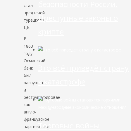
безопасности России.
стал
предтечей
Преступные законы о
турецкого
ЦБ.
крипте
В
1863
году
Османский
Это всё приведёт страну
банк
был
к катастрофе
распущен
и
реструктурирован
как
Международные экономические отношения
англо-
французское
Торговые войны
партнерство