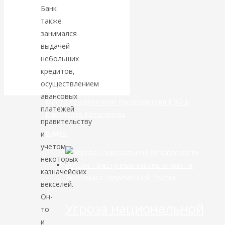
Банк
банковской
также
занимался
сфере России
выдачей
небольших
уже начался
кредитов,
осуществлением
авансовых
Место продажи книг председателя РЭОШ
платежей
Валентина Катасонова
правительству
Видео
и
учетом
некоторых
казначейских
Экономика современной России
векселей.
Он-
Угроза национальной
то
и