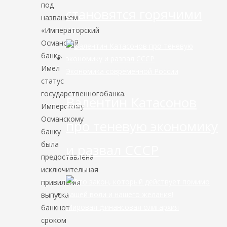
под
становятся горячими
названием
«Императорский
Османский
банк».
Имел
Экономика современной России
статус
государственногобанка.
Валентин Катасонов
Имперскому
Османскому
про теневую экономику
банку
была
и развал СССР
предоставлена
исключительная
привилегия
выпуска
Мировая финансовая олигархия
банкнот
сроком