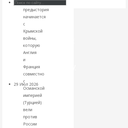
его
предыстория
Искусственный
начинается
интеллект —
с
Крымской
революционный
войны,
которую
переход к
Англия
и
посткапитализму
Франция
совместно
с
29 Июл 2026
Мировая
Османской
финансовая олигархия
империей
(Турцией)
Валентин
вели
против
Катасонов.
России