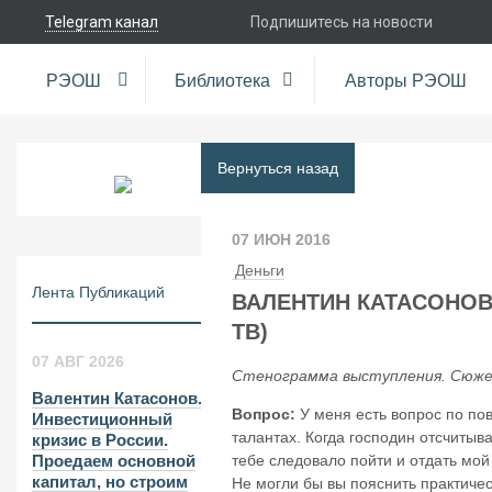
Telegram канал
Подпишитесь на новости
РЭОШ
Библиотека
Авторы РЭОШ
Вернуться назад
07 ИЮН 2016
Деньги
Лента Публикаций
ВАЛЕНТИН КАТАСОНОВ
ТВ)
07 АВГ 2026
Стенограмма выступления. Сюжет
Валентин Катасонов.
Вопрос:
У меня есть вопрос по по
Инвестиционный
талантах. Когда господин отсчитыва
кризис в России.
тебе следовало пойти и отдать мой
Проедаем основной
капитал, но строим
Не могли бы вы пояснить практиче