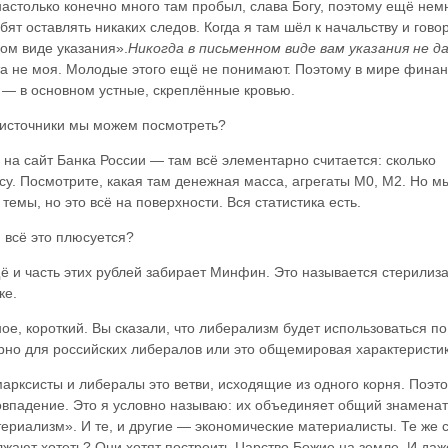
настолько конечно много там пробыл, слава Богу, поэтому ещё нем
ят оставлять никаких следов. Когда я там шёл к начальству и гово
ом виде указания».
Никогда в письменном виде вам указания не д
ата не моя. Молодые этого ещё не понимают. Поэтому в мире финан
, — в основном устные, скреплённые кровью.
 источники мы можем посмотреть?
на сайт Банка России — там всё элементарно считается: сколько
рсу. Посмотрите, какая там денежная масса, агрегаты М0, М2. Но м
емы, но это всё на поверхности. Вся статистика есть.
 всё это плюсуется?
ё и часть этих рублей забирает Минфин. Это называется стерилиз
ке.
ое, короткий. Вы сказали, что либерализм будет использоваться по
рно для российских либералов или это общемировая характеристи
арксисты и либералы это ветви, исходящие из одного корня. Поэто
совпадение. Это я условно называю: их объединяет общий знамена
ериализм». И те, и другие — экономические материалисты. Те же
лжают хотеть? Они хотят построить Царство Божие на земле. И даж