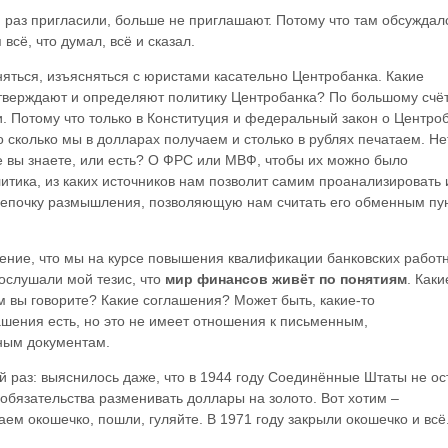
 раз пригласили, больше не приглашают. Потому что там обсуждал
всё, что думал, всё и сказал.
яться, изъясняться с юристами касательно Центробанка. Какие
верждают и определяют политику Центробанка? По большому счёту
. Потому что только в Конституция и федеральный закон о Центро
то сколько мы в долларах получаем и столько в рублях печатаем. Не
 вы знаете, или есть? О ФРС или МВФ, чтобы их можно было
алитика, из каких источников нам позволит самим проанализировать 
ю цепочку размышления, позволяющую нам считать его обменным пу
ние, что мы на курсе повышения квалификации банковских работн
рослушали мой тезис, что
мир финансов живёт по понятиям
. Каки
вы говорите? Какие соглашения? Может быть, какие-то
шения есть, но это не имеет отношения к письменным,
ым документам.
 раз: выяснилось даже, что в 1944 году Соединённые Штаты не ос
обязательства разменивать доллары на золото. Вот хотим –
ем окошечко, пошли, гуляйте. В 1971 году закрыли окошечко и всё