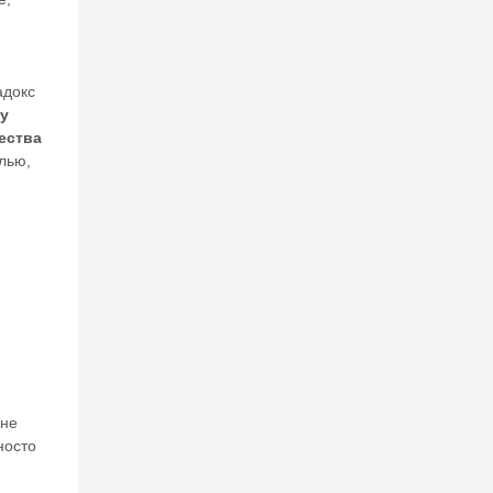
адокс
,
у
ества
лью,
 не
носто