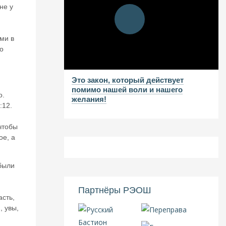
не у
ми в
но
Это закон, который действует
помимо нашей воли и нашего
о.
желания!
:12.
чтобы
ое, а
 были
Партнёры РЭОШ
асть,
, увы,