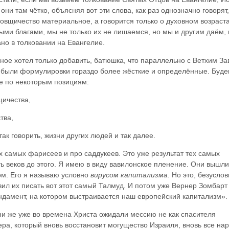
они там чётко, объясняя вот эти слова, как раз однозначно говорят,
товщичество материальное, а говорится только о духовном возраст
ными благами, мы не только их не лишаемся, но мы и другим даём,
ано в толковании на Евангелие.
ное хотел только добавить, батюшка, что параллельно с Ветхим З
 были формулировки гораздо более жёсткие и определённые. Буде
ие по некоторым позициям:
щичества,
тва,
ак говорить, жизни других людей и так далее.
х самых фарисеев и про саддукеев. Это уже результат тех самых
ь веков до этого. Я имею в виду вавилонское пленение. Они вышли
м. Его я называю условно
вирусом капитализма
. Но это, безуслов
авил их писать вот этот самый Талмуд. И потом уже Вернер Зомбарт
ундамент, на котором выстраивается наш европейский капитализм».
и же уже во времена Христа ожидали мессию не как спасителя
дера, который вновь восстановит могущество Израиля, вновь все на