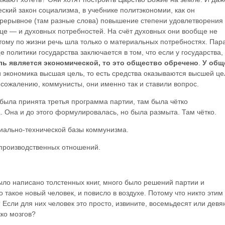
ский закон социализма, в учебнике политэкономии, как он
рерывное (там разные слова) повышение степени удовлетворения
нце — и духовных потребностей. На счёт духовных они вообще не
тому по жизни речь шла только о материальных потребностях. Пар
 политики государства заключается в том, что если у государства
ь является экономической, то это общество
обречено
.
У общ
и экономика высшая цель, то есть средства оказываются высшей це
к сожалению, коммунисты, они именно так и ставили вопрос.
а была принята третья программа партии, там была чётко
 Она и до этого формулировалась, но была размыта. Там чётко.
иально-технической базы коммунизма.
производственных отношений.
ло написано толстенных книг, много было решений партии и
то такое новый человек, и повисло в воздухе. Потому что никто этим
 Если для них человек это просто, извините, восемьдесят или девя
ко мозгов?