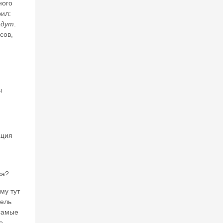
ного
рил:
адут
.
сов,
ы
ация
ка?
му тут
тель
 самые
е,