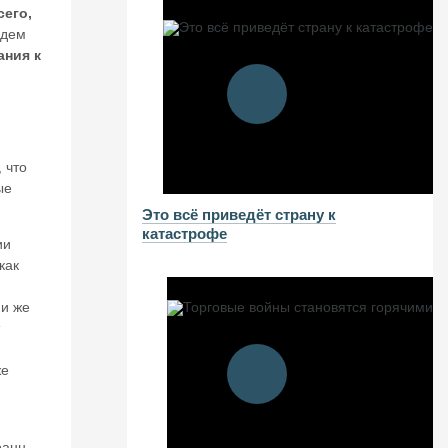
сего,
удем
ания к
, что
ые
Это всё приведёт страну к
катастрофе
ии
как
ми же
т
же
оанн