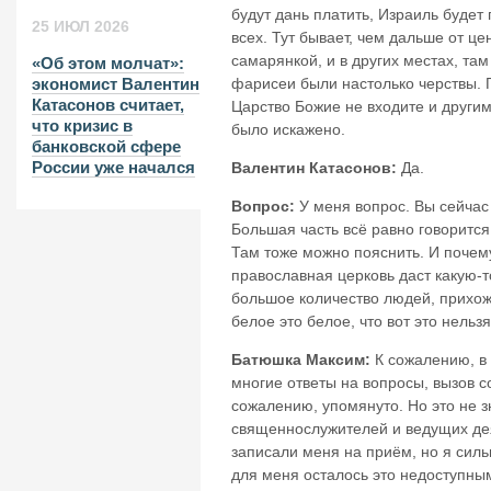
будут дань платить, Израиль будет
25 ИЮЛ 2026
всех. Тут бывает, чем дальше от ц
самарянкой, и в других местах, та
«Об этом молчат»:
фарисеи были настолько черствы. Г
экономист Валентин
Катасонов считает,
Царство Божие не входите и другим
что кризис в
было искажено.
банковской сфере
России уже начался
Валентин Катасонов:
Да.
Вопрос:
У меня вопрос. Вы сейчас 
Большая часть всё равно говорится 
Там тоже можно пояснить. И почему
православная церковь даст какую
большое количество людей, прихожан
белое это белое, что вот это нельзя
Батюшка Максим:
К сожалению, в 
многие ответы на вопросы, вызов с
сожалению, упомянуто. Но это не з
священнослужителей и ведущих деят
записали меня на приём, но я сильн
для меня осталось это недоступны