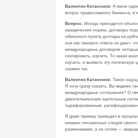
Валентин Катасонов:
А меня один
вопрос православного банкинга, и я 
Вопрос:
Иногда приходится объясн
юридические нормы, договоры подт
обменного пункта доллара на рубли
они как такового ответа не дают: ч
международных договоров, которые
скопировать, изучить. То какая ан
изучить, и выявить эту логическу
скажем так.
Валентин Катасонов:
Такое ощуще
Я хочу сразу сказать. Вы видимо п
международные соглашения? О чём 
джентельменские картельные согла
парафированным, ратифицированн
Я даже пример приводил в прошлый
никаких письменных следов своего 
размениваем, а не хотим — закрыва