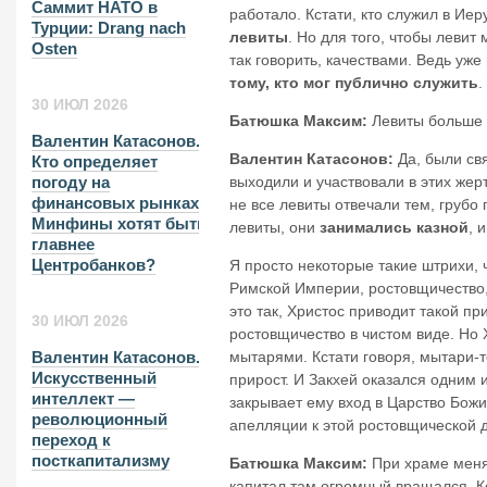
Саммит НАТО в
работало. Кстати, кто служил в И
Турции: Drang nach
левиты
. Но для того, чтобы леви
Osten
так говорить, качествами. Ведь уже
тому, кто мог публично служить
.
30 ИЮЛ 2026
Батюшка Максим:
Левиты больше 
Валентин Катасонов.
Валентин Катасонов:
Да, были св
Кто определяет
выходили и участвовали в этих же
погоду на
финансовых рынках?
не все левиты отвечали тем, грубо
Минфины хотят быть
левиты, они
занимались казной
, 
главнее
Центробанков?
Я просто некоторые такие штрихи, 
Римской Империи, ростовщичество,
это так, Христос приводит такой пр
30 ИЮЛ 2026
ростовщичество в чистом виде. Но 
мытарями. Кстати говоря, мытари-т
Валентин Катасонов.
Искусственный
прирост. И Закхей оказался одним и
интеллект —
закрывает ему вход в Царство Божие
революционный
апелляции к этой ростовщической д
переход к
посткапитализму
Батюшка Максим:
При храме менял
капитал там огромный вращался. К