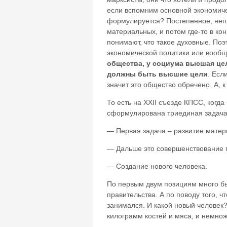
если вспомним основной экономиче
формулируется? Постепенное, неп
материальных, и потом где-то в ко
понимают, что такое духовные. Поэ
экономической политики или вообще
общества, у социума высшая цел
должны быть высшие цели
. Есл
значит это общество обречено. А, 
То есть на XXII съезде КПСС, когд
сформулирована триединая задача.
— Первая задача – развитие матер
— Дальше это совершенствование 
— Создание нового человека.
По первым двум позициям много бы
правительства. А по поводу того, ч
занимался. И какой новый человек?
килограмм костей и мяса, и немнож