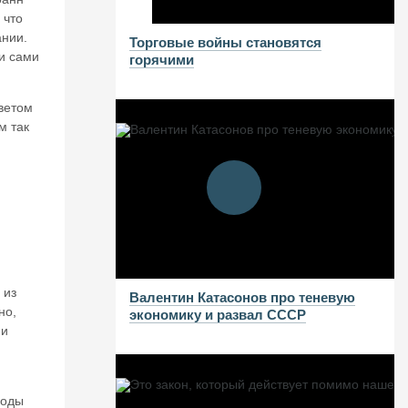
 что
ании.
Торговые войны становятся
 и сами
горячими
аветом
м так
 из
Валентин Катасонов про теневую
но,
экономику и развал СССР
 и
роды