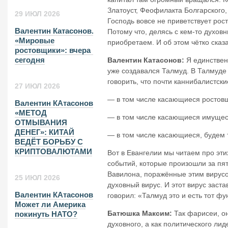
Златоуст, Феофилакта Болгарского, 
29 ИЮЛ 2026
Господь вовсе не приветствует рос
Валентин Катасонов.
Потому что, делясь с кем-то духов
«Мировые
приобретаем. И об этом чётко сказ
ростовщики»: вчера и
сегодня
Валентин Катасонов:
Я единствен
уже создавался Талмуд. В Талмуде
говорить, что почти каннибалистск
27 ИЮЛ 2026
— в том числе касающиеся ростов
Валентин КАтасонов.
«МЕТОД
— в том числе касающиеся имущес
ОТМЫВАНИЯ
ДЕНЕГ»: КИТАЙ
— в том числе касающиеся, будем т
ВЕДЁТ БОРЬБУ С
КРИПТОВАЛЮТАМИ
Вот в Евангелии мы читаем про эти
событий, которые произошли за пят
Вавилона, поражённые этим вирусо
25 ИЮЛ 2026
духовный вирус. И этот вирус заст
Валентин КАтасонов.
говорил: «Талмуд это и есть тот ф
Может ли Америка
Батюшка Максим:
Так фарисеи, он
покинуть НАТО?
духовного, а как политического ли