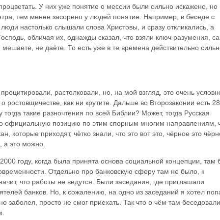
 процветать. У них уже понятие о мессии были сильно искажено, но 
ентра, тем менее засорено у людей понятие. Например, в беседе с
м люди настолько слышали слова Христовы, и сразу откликались, а
осподь, обличая их, однажды сказал, что взяли ключ разумения, са
 мешаете, не даёте. То есть уже в те времена действительно силь
процитировали, растолковали, но, на мой взгляд, это очень условн
о ростовщичестве, как ни крутите. Дальше во Второзаконии есть 28
 тогда такие разночтения по всей Библии? Может, тогда Русская
-то официальную позицию по этим спорным многим направлениям, 
, которые приходят, чётко знали, что это вот это, чёрное это чёрн
, а это можно.
2000 году, когда была принята основа социальной концепции, там
овременности. Отдельно про банковскую сферу там не было, к
начит, что работы не ведутся. Были заседания, где приглашали
елей банков. Но, к сожалению, на одно из заседаний я хотел поп
о заболел, просто не смог приехать. Так что о чём там беседовали
м.