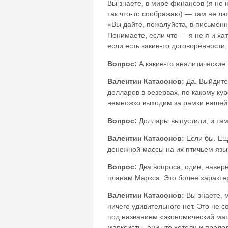
Вы знаете, в мире финансов (я не 
так что-то соображаю) — там не люб
«Вы дайте, пожалуйста, в письменн
Понимаете, если что — я не я и х
если есть какие-то договорённости
Вопрос:
А какие-то аналитические
Валентин Катасонов:
Да. Выйдите 
долларов в резервах, по какому ку
немножко выходим за рамки нашей т
Вопрос:
Доллары выпустили, и там
Валентин Катасонов:
Если бы. Ещ
денежной массы на их птичьем язы
Вопрос:
Два вопроса, один, наверн
планам Маркса. Это более характе
Валентин Катасонов:
Вы знаете, м
ничего удивительного нет. Это не 
под названием «экономический мат
марксисты, они что хотели и продо