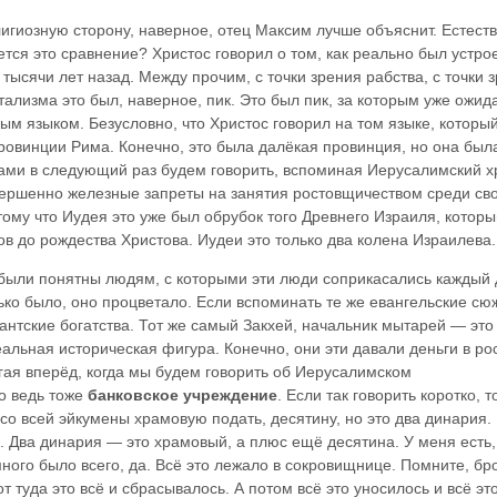
игиозную сторону, наверное, отец Максим лучше объяснит. Естест
ется это сравнение? Христос говорил о том, как реально был устро
тысячи лет назад. Между прочим, с точки зрения рабства, с точки 
тализма это был, наверное, пик. Это был пик, за которым уже ожид
м языком. Безусловно, что Христос говорил на том языке, которы
ровинции Рима. Конечно, это была далёкая провинция, но она был
ами в следующий раз будем говорить, вспоминая Иерусалимский х
овершенно железные запреты на занятия ростовщичеством среди сво
тому что Иудея это уже был обрубок того Древнего Израиля, котор
ов до рождества Христова. Иудеи это только два колена Израилева.
были понятны людям, с которыми эти люди соприкасались каждый 
ько было, оно процветало. Если вспоминать те же евангельские сю
антские богатства. Тот же самый Закхей, начальник мытарей — это
альная историческая фигура. Конечно, они эти давали деньги в рос
бегая вперёд, когда мы будем говорить об Иерусалимском
о ведь тоже
банковское учреждение
. Если так говорить коротко, т
о всей эйкумены храмовую подать, десятину, но это два динария.
о. Два динария — это храмовый, а плюс ещё десятина. У меня есть,
много было всего, да. Всё это лежало в сокровищнице. Помните, бр
 туда это всё и сбрасывалось. А потом всё это уносилось и всё эт