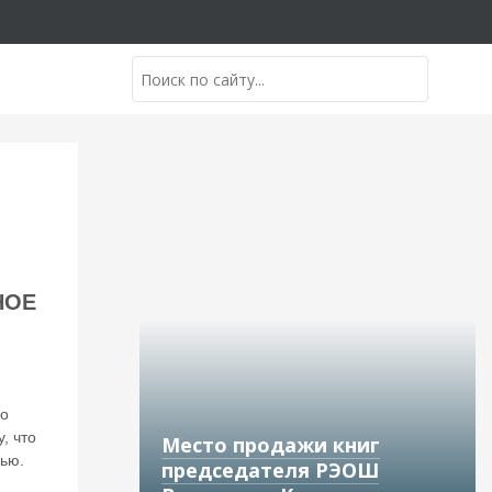
НОЕ
 о
, что
Место продажи книг
лью.
председателя РЭОШ