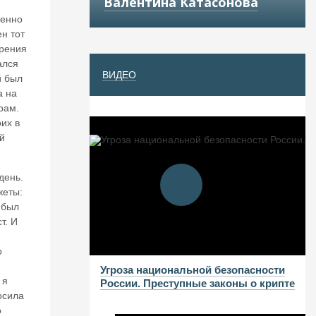
Валентина Катасонова
венно
ен тот
зрения
ался
ВИДЕО
й был
а на
рам.
их в
ый
день.
жеты:
 был
т. И
о
Угроза национальной безопасности
 я
России. Преступные законы о крипте
осила
о