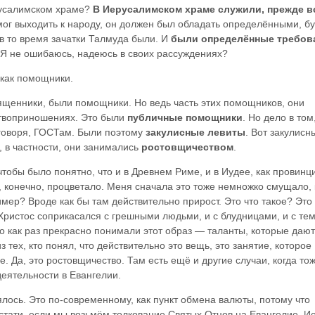
ерусалимском храме?
В Иерусалимском храме служили, прежде в
т мог выходить к народу, он должен был обладать определёнными, б
 в то время зачатки Талмуда были. И
были определённые требов
 Я не ошибаюсь, надеюсь в своих рассуждениях?
как помощники.
ященники, были помощники. Но ведь часть этих помощников, они
ртвоприношениях. Это были
публичные помощники
. Но дело в том
 говоря, ГОСТам. Были поэтому
закулисные левиты
. Вот закулисн
и, в частности, они занимались
ростовщичеством
.
чтобы было понятно, что и в Древнем Риме, и в Иудее, как провинц
 конечно, процветало. Меня сначала это тоже немножко смущало, 
имер? Вроде как бы там действительно прирост. Это что такое? Это
Христос соприкасался с грешными людьми, и с блудницами, и с те
о как раз прекрасно понимали этот образ — таланты, которые даю
з тех, кто понял, что действительно это вещь, это занятие, которое
. Да, это ростовщичество. Там есть ещё и другие случаи, когда то
еятельности в Евангелии.
ось. Это по-современному, как пункт обмена валюты, потому что
стати, если мы возьмём толкование Святых Отцов на Евангелие, И