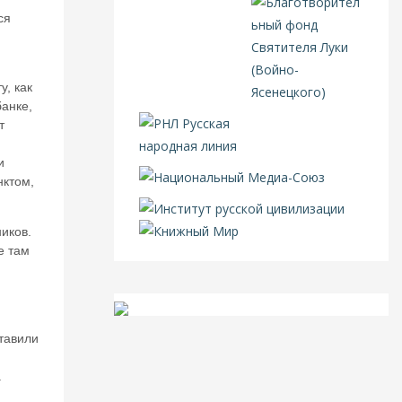
ся
, как
банке,
т
и
нктом,
иков.
е там
тавили
.