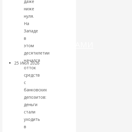
ДЕНЕГ»: КИТАЙ
даже
ниже
ВЕДЁТ БОРЬБУ
нуля.
На
С
Западе
в
КРИПТОВАЛЮТАМИ
этом
десятилетии
начался
25 Июл 2026
Геополитика
отток
средств
Валентин
с
банковских
КАтасонов.
депозитов:
деньги
Может ли
стали
уходить
Америка
в