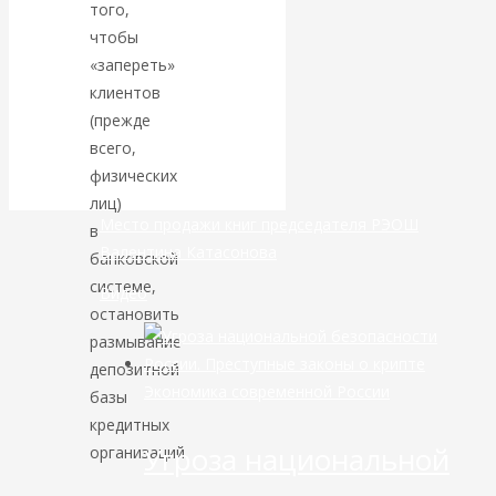
того,
чтобы
банковской
«запереть»
клиентов
сфере России
(прежде
уже начался
всего,
физических
лиц)
Место продажи книг председателя РЭОШ
в
Валентина Катасонова
банковской
системе,
Видео
остановить
размывание
депозитной
Экономика современной России
базы
кредитных
Угроза национальной
организаций.