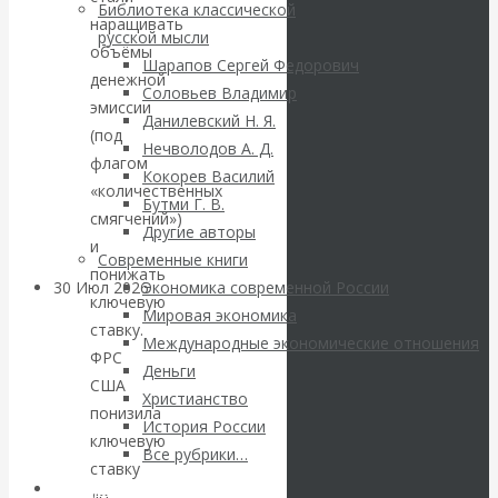
ВАлентин
Библиотека классической
наращивать
русской мысли
Катасонов.
объёмы
Шарапов Сергей Федорович
денежной
Соловьев Владимир
Саммит НАТО в
эмиссии
Данилевский Н. Я.
(под
Нечволодов А. Д.
Турции: Drang
флагом
Кокорев Василий
«количественных
Бутми Г. В.
nach Osten
смягчений»)
Другие авторы
и
Современные книги
понижать
30 Июл 2026
Банки
Экономика современной России
ключевую
Мировая экономика
ставку.
Международные экономические отношения
Валентин
ФРС
Деньги
США
Христианство
Катасонов. Кто
понизила
История России
ключевую
определяет
Все рубрики…
ставку
Авторы РЭОШ
до