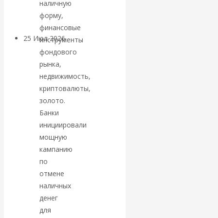
наличную
покинуть НАТО?
форму,
финансовые
25 Июл 2026
Комментарии,
инструменты
интервью и беседы
фондового
рынка,
недвижимость,
«Об этом
криптовалюты,
молчат»:
золото.
Банки
экономист
инициировали
мощную
Валентин
кампанию
по
Катасонов
отмене
наличных
считает, что
денег
для
кризис в