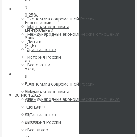
погоду на
0-
Архив статей
0,25%,
финансовых
Экономика современной России
Европейский
Мировая экономика
Центральный
рынках?
Международные экономические отношения
банк
Деньги
Минфины хотят
(ЕЦБ)
Христианство
–
История России
быть главнее
до
Все статьи
нуля,
Центробанков?
Архив Видео
а
Банк
Экономика современной России
Японии
Мировая экономика
30 Июл 2026
Цифровая
уже
Международные экономические отношения
экономика
несколько
Деньги
лет
Христианство
Валентин
держит
История России
её
Все видео
Катасонов.