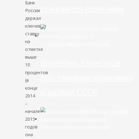
Банк
становятся горячими
России
держал
ключевую
ставку
на
Экономика современной России
отметке
выше
Валентин Катасонов
10
процентов
про теневую экономику
(в
конце
и развал СССР
2014
–
начале
2015
Мировая финансовая олигархия
годов
она