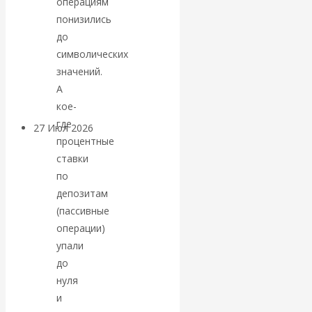
операциям
«Мировые
понизились
до
ростовщики»:
символических
значений.
вчера и сегодня
А
кое-
где
27 Июл 2026
Мировая
процентные
валютная система
ставки
по
Валентин
депозитам
(пассивные
КАтасонов.
операции)
упали
«МЕТОД
до
нуля
ОТМЫВАНИЯ
и