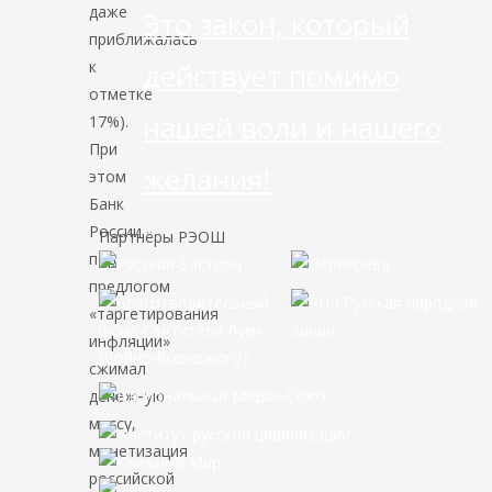
даже
Это закон, который
приближалась
к
действует помимо
отметке
нашей воли и нашего
17%).
При
желания!
этом
Банк
России
Партнёры РЭОШ
под
предлогом
«таргетирования
инфляции»
сжимал
денежную
массу,
монетизация
российской