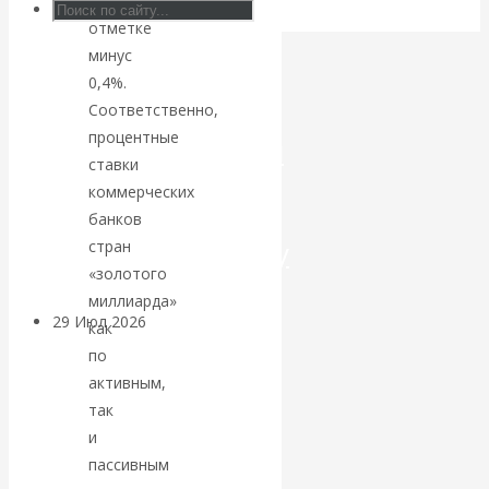
на
отметке
Искусственный
минус
0,4%.
интеллект —
Соответственно,
процентные
революционный
ставки
коммерческих
переход к
банков
посткапитализму
стран
«золотого
миллиарда»
29 Июл 2026
Мировая
как
финансовая олигархия
по
активным,
Валентин
так
и
Катасонов.
пассивным