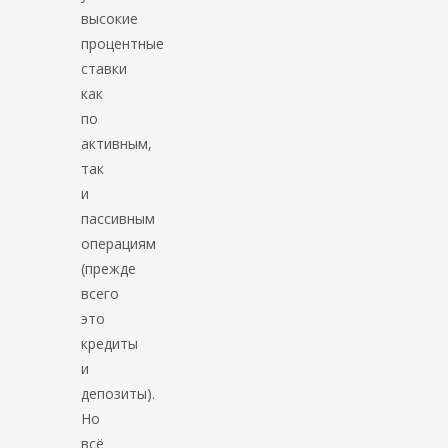
высокие
процентные
ставки
как
по
активным,
так
и
пассивным
операциям
(прежде
всего
это
кредиты
и
депозиты).
Но
всё