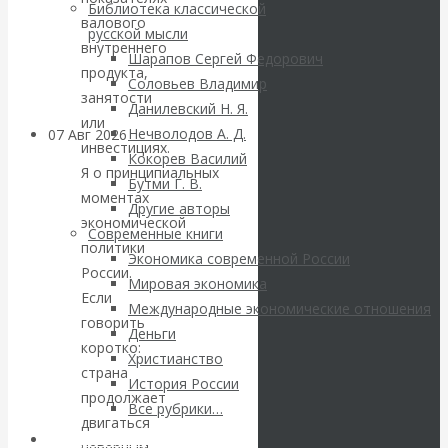
Библиотека классической
грандиозные
валового
русской мысли
внутреннего
Шарапов Сергей Федорович
планы
продукта,
Соловьев Владимир
занятости
Данилевский Н. Я.
или
Нечволодов А. Д.
07 Авг 2026
Постижение
инвестициях.
Кокорев Василий
истории
Я о принципиальных
Бутми Г. В.
моментах
Другие авторы
ВАлентин
экономической
Современные книги
политики
Экономика современной России
КАтасонов. К
России.
Мировая экономика
Если
112-летию
Международные экономические отношения
говорить
Деньги
коротко:
начала Первой
Христианство
страна
История России
продолжает
мировой войны:
Все рубрики…
двигаться
Авторы РЭОШ
неверным,