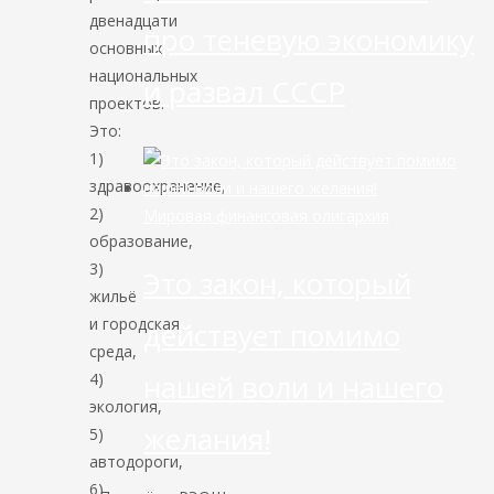
двенадцати
про теневую экономику
основных
национальных
и развал СССР
проектов.
Это:
1)
здравоохранение,
2)
Мировая финансовая олигархия
образование,
3)
Это закон, который
жильё
и городская
действует помимо
среда,
нашей воли и нашего
4)
экология,
желания!
5)
автодороги,
6)