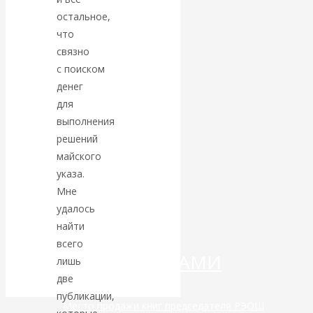
остальное,
Валентин
что
связно
КАтасонов.
с поиском
денег
«МЕТОД
для
выполнения
ОТМЫВАНИЯ
решений
майского
ДЕНЕГ»: КИТАЙ
указа.
ВЕДЁТ БОРЬБУ
Мне
удалось
С
найти
всего
КРИПТОВАЛЮТАМИ
лишь
две
публикации,
Место продажи книг председателя РЭОШ