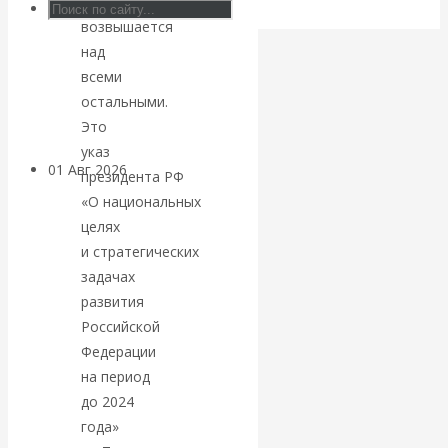
который
блокировки
возвышается
над
банковских
всеми
счетов
остальными.
Это
указ
01 Авг 2026
Геополитика
президента РФ
«О национальных
ВАлентин
целях
и стратегических
Катасонов.
задачах
развития
Саммит НАТО в
Российской
Федерации
Турции: Drang
на период
до 2024
nach Osten
года»