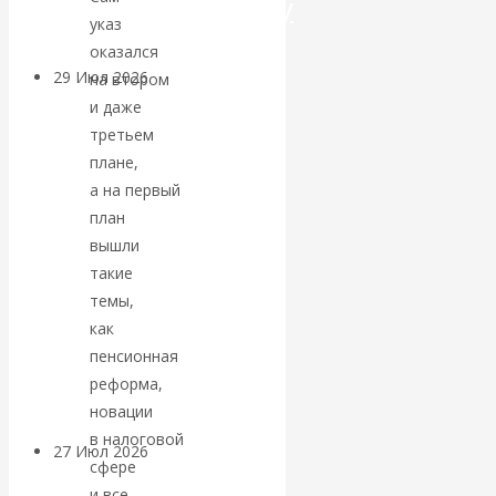
посткапитализму
указ
оказался
29 Июл 2026
Мировая
на втором
финансовая олигархия
и даже
третьем
плане,
Валентин
а на первый
Катасонов.
план
вышли
«Мировые
такие
темы,
ростовщики»:
как
пенсионная
вчера и сегодня
реформа,
новации
в налоговой
27 Июл 2026
Мировая
сфере
валютная система
и все