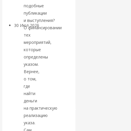
Центробанков?
подобные
публикации
и выступления?
30 Июл 2026
Цифровая
О финансировании
экономика
тех
мероприятий,
Валентин
которые
определены
Катасонов.
указом.
Вернее,
Искусственный
о том,
где
интеллект —
найти
деньги
революционный
на практическую
реализацию
переход к
указа.
Сам