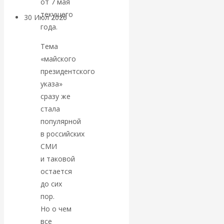
от 7 мая
текущего
30 Июл 2026
Банки
года.
Валентин
Тема
«майского
Катасонов. Кто
президентского
указа»
определяет
сразу же
стала
погоду на
популярной
в российских
финансовых
СМИ
и таковой
рынках?
остается
до сих
Минфины хотят
пор.
быть главнее
Но о чем
все