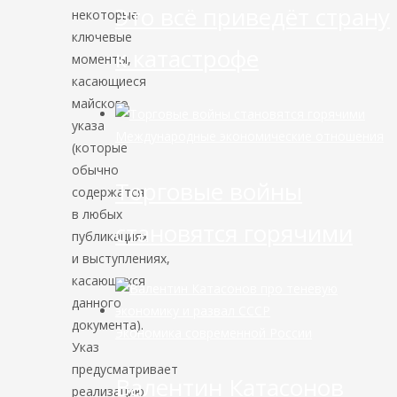
Это всё приведёт страну
некоторые
ключевые
к катастрофе
моменты,
касающиеся
майского
указа
Международные экономические отношения
(которые
обычно
Торговые войны
содержатся
в любых
становятся горячими
публикациях
и выступлениях,
касающихся
данного
документа).
Экономика современной России
Указ
предусматривает
Валентин Катасонов
реализацию