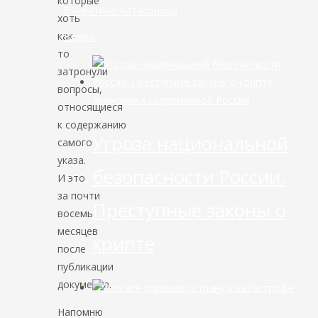
которые
Валентина Катасонова
хоть
как-
Видео
то
затронули
вопросы,
Экономика современной России
относящиеся
к содержанию
Угроза национальной
самого
указа.
безопасности России.
И это
за почти
Преступные законы о
восемь
месяцев
крипте
после
публикации
документа.
Напомню