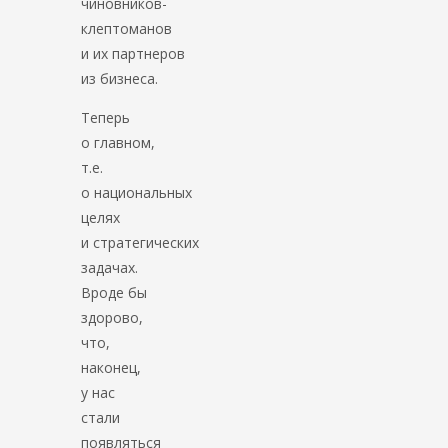
чиновников-
клептоманов
и их партнеров
из бизнеса.
Теперь
о главном,
т.е.
о национальных
целях
и стратегических
задачах.
Вроде бы
здорово,
что,
наконец,
у нас
стали
появляться