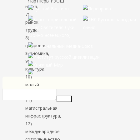
Партнёры РЭОШ
наука,
7)
рынок
труда,
8)
цифровая
экономика,
9)
культура,
10)
малый
бизнес,
Insert
11)
магистральная
инфраструктура,
12)
международное
сотрудничество