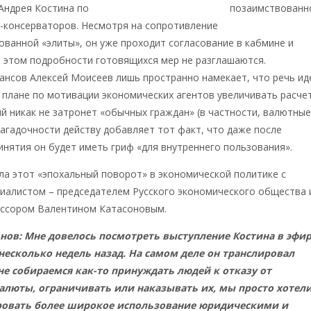
 Андрея Костина по
дедолларизации России,
позаимствованн
-консерваторов. Несмотря на сопротивление
ванной «элиты», он уже проходит согласование в кабмине и
 этом подробности готовящихся мер не разглашаются.
ансов Алексей Моисеев лишь пространно намекает, что речь ид
 плане по мотивации экономических агентов увеличивать расче
ый никак не затронет «обычных граждан» (в частности, валютны
Загадочности действу добавляет тот факт, что даже после
нятия он будет иметь гриф «для внутреннего пользования».
а этот «эпохальный поворот» в экономической политике с
иалистом – председателем Русского экономического общества 
ссором Валентином Катасоновым.
нов: Мне довелось посмотреть выступление Костина в эфи
несколько недель назад. На самом деле он транслировал
е собираемся как-то принуждать людей к отказу от
алюты, ограничивать или наказывать их, мы просто хотел
овать более широкое использование юридическими и