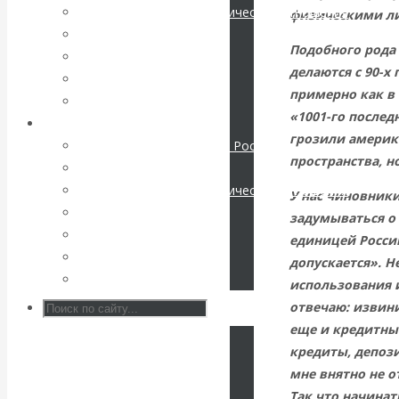
Международные экономические отношения
физическими л
КАтасонов. К
Деньги
Подобного рода
Христианство
делаются с 90-х 
112-летию
История России
примерно как в
Все статьи
начала Первой
«1001-го послед
Архив Видео
грозили америк
Экономика современной России
мировой войны:
пространства, н
Мировая экономика
Международные экономические отношения
У нас чиновник
вместо победы
Деньги
задумываться о 
Христианство
единицей России
Россия
История России
допускается». Н
Все видео
получила
использования и
отвечаю: извини
«похабный»
еще и кредитны
кредиты, депози
Брестский мир
мне внятно не о
Так что начинат