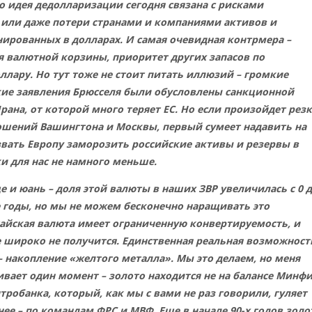
что идея дедолларизации сегодня связана с рисками
или даже потери странами и компаниями активов и
нированных в долларах. И самая очевидная контрмера –
 валютной корзины, приоритет других запасов по
лару. Но тут тоже не стоит питать иллюзий – громкие
ие заявления Брюсселя были обусловлены санкционной
ана, от которой много теряет ЕС. Но если произойдет рез
ошений Вашингтона и Москвы, первый сумеет надавить на
звать Европу заморозить российские активы и резервы в
ки для нас не намного меньше.
е и юань – доля этой валюты в наших ЗВР увеличилась с 0 
е годы, но мы не можем бесконечно наращивать это
тайская валюта имеет ограниченную конвертируемость, и
е широко не получится. Единственная реальная возможност
 – накопление «желтого металла». Мы это делаем, но меня
вает один момент – золото находится не на балансе Минфи
нтробанка, который, как мы с вами не раз говорили, гуляет
чнее – по командам ФРС и МВФ. Еще в начале 90-х годов золо