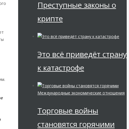
Преступные законы о
ого
крипте
ет
ты
е
Это всё приведёт страну
к катастрофе
им.
Международные экономические отношения
ре
Торговые войны
и
становятся горячими