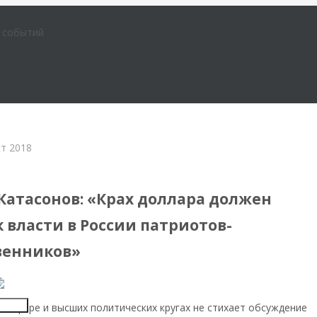
е событий
кт 2018
тервью и беседы
Катасонов: «Крах доллара должен
 власти в России патриотов-
венников»
Insert
иасфере и высших политических кругах не стихает обсуждение