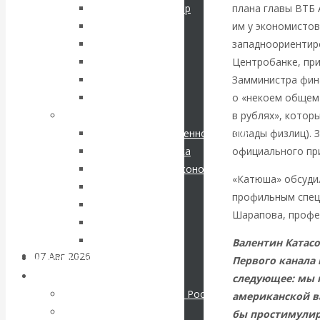
кризис в России.
плана главы ВТБ
Соловьев Владимир
им у экономистов
Данилевский Н. Я.
Проедаем
западноориентиро
Нечволодов А. Д.
Центробанке, при
Кокорев Василий
основной
Замминистра фин
Бутми Г. В.
о «некоем общем
Другие авторы
капитал, но
в рублях», котор
Современные книги
вклады физлиц). 
Экономика современной России
строим
официального при
Мировая экономика
Международные экономические отношения
грандиозные
«Катюша» обсудил
Деньги
профильным спец
Христианство
планы
Шарапова, профе
История России
Все рубрики…
Валентин Катасо
07 Авг 2026
Постижение
Авторы РЭОШ
Первого канала 
истории
Архив статей
следующее: мы н
Экономика современной России
американской в
Мировая экономика
ВАлентин
бы простимулир