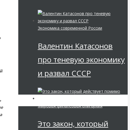
Экономика современной России
о
Валентин Катасонов
про теневую экономику
и развал СССР
ой
ь
Мировая финансовая олигархия
ые
а
Это закон, который