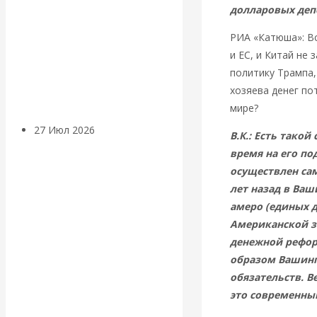
долларовых деп
«Мировые
РИА «Катюша»: Вс
ростовщики»:
и ЕС, и Китай не
политику Трампа,
вчера и сегодня
хозяева денег по
мире?
27 Июл 2026
Мировая
В.К.: Есть такой
валютная система
время на его по
осуществлен са
Валентин
лет назад в Ваш
амеро (единых д
КАтасонов.
Американской зо
денежной рефор
«МЕТОД
образом Вашинг
обязательств. В
ОТМЫВАНИЯ
это современны