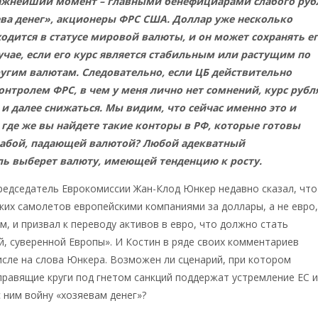
важнейший момент – главными бенефициарами слабого руб
ева денег», акционеры ФРС США. Доллар уже несколько
одится в статусе мировой валюты, и он может сохранять е
учае, если его курс является стабильным или растущим по
угим валютам. Следовательно, если ЦБ действительно
онтролем ФРС, в чем у меня лично нет сомнений, курс рубл
и далее снижаться. Мы видим, что сейчас именно это и
 где же вы найдете такие конторы в РФ, которые готовы
лабой, падающей валютой? Любой адекватный
ь выберет валюту, имеющей тенденцию к росту.
редседатель Еврокомиссии Жан-Клод Юнкер недавно сказал, что
ких самолетов европейскими компаниями за доллары, а не евро
м, и призвал к переводу активов в евро, что должно стать
, суверенной Европы». И Костин в ряде своих комментариев
исле на слова Юнкера. Возможен ли сценарий, при котором
равящие круги под гнетом санкций поддержат устремление ЕС 
 ним войну «хозяевам денег»?