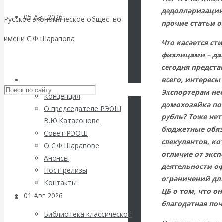
дедолларизации.
05 Авг 2026
Деньги
Русское экономическое общество
прочие статьи о
имени С.Ф.Шарапова
Что касается с
Валентин
физлицами – да
Skip to content
Катасонов. Еще
сегодня предста
всего, интересы
РЭОШ
раз на тему
Экспортерам неф
Концепция
домохозяйка по
О председателе РЭОШ
блокировки
рубль? Тоже нет
В.Ю.Катасонове
бюджетные обяз
Совет РЭОШ
банковских
спекулянтов, ко
О С.Ф.Шарапове
отличие от экс
Анонсы
счетов
деятельности о
Пост-релизы
ограничений дл
Контакты
ЦБ о том, что о
01 Авг 2026
Геополитика
Библиотека
благодатная поч
Библиотека классической