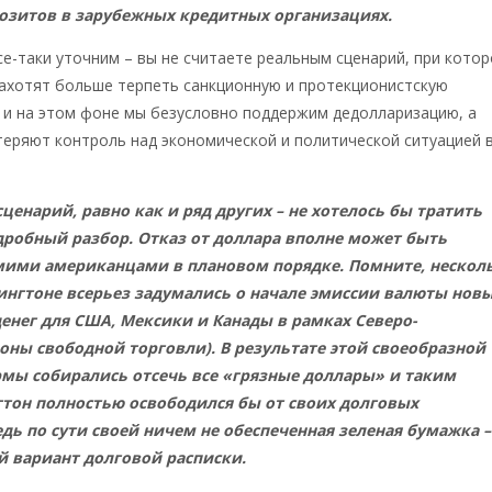
озитов в зарубежных кредитных организациях.
е-таки уточним – вы не считаете реальным сценарий, при кото
 захотят больше терпеть санкционную и протекционистскую
 и на этом фоне мы безусловно поддержим дедолларизацию, а
теряют контроль над экономической и политической ситуацией 
 сценарий, равно как и ряд других – не хотелось бы тратить
дробный разбор. Отказ от доллара вполне может быть
мими американцами в плановом порядке. Помните, нескол
ингтоне всерьез задумались о начале эмиссии валюты нов
енег для США, Мексики и Канады в рамках Северо-
ны свободной торговли). В результате этой своеобразной
мы собирались отсечь все «грязные доллары» и таким
тон полностью освободился бы от своих долговых
едь по сути своей ничем не обеспеченная зеленая бумажка –
й вариант долговой расписки.