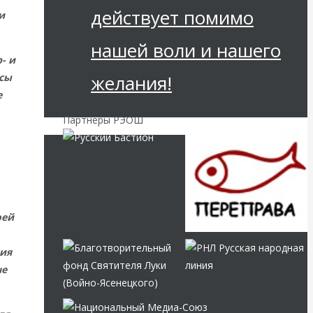
действует помимо
и
нашей воли и нашего
- и
есы
желания!
е
Партнёры РЭОШ
оей
ния
не