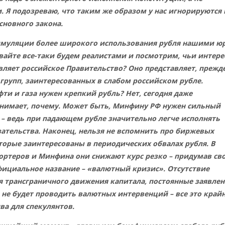
 Я подозреваю, что таким же образом у нас игнорируются 
сновного закона.
тимуляции более широкого использования рубля нашими юр
вайте все-таки будем реалистами и посмотрим, чьи интер
вляет российское Правительство? Оно представляет, прежд
 групп, заинтересованных в слабом российском рубле.
ти и газа нужен крепкий рубль? Нет, сегодня даже
нимает, почему. Может быть, Минфину РФ нужен сильный
 – ведь при падающем рубле значительно легче исполнять
ательства. Наконец, нельзя не вспомнить про биржевых
торые заинтересованы в периодических обвалах рубля. В
портеров и Минфина они снижают курс резко – придумав св
фициальное название – «валютный кризис». Отсутствие
я трансграничного движения капитала, постоянные заявле
н не будет проводить валютных интервенций – все это край
ва для спекулянтов.