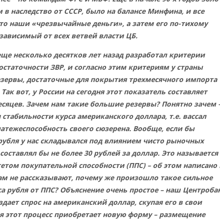
 в наследство от СССР, было на балансе Минфина, и все
то наши «чрезвычайные деньги», а затем его по-тихому
зависимый от всех ветвей власти ЦБ.
ще несколько десятков лет назад разработал критерии
статочности ЗВР, и согласно этим критериям у страны
зервы, достаточные для покрытия трехмесячного импорта
 Так вот, у России на сегодня этот показатель составляет
есяцев. Зачем нам такие большие резервы? Понятно зачем 
 стабильности курса американского доллара, т.е. вассал
атежеспособность своего сюзерена. Вообще, если бы
рубля у нас складывался под влиянием чисто рыночных
составлял бы не более 30 рублей за доллар. Это называется
том покупательной способности (ППС) – об этом написано 
ам не рассказывают, почему же произошло такое сильное
а рубля от ППС? Объяснение очень простое – наш Центроба
здает спрос на американский доллар, скупая его в свои
ня этот процесс приобретает новую форму – размещение