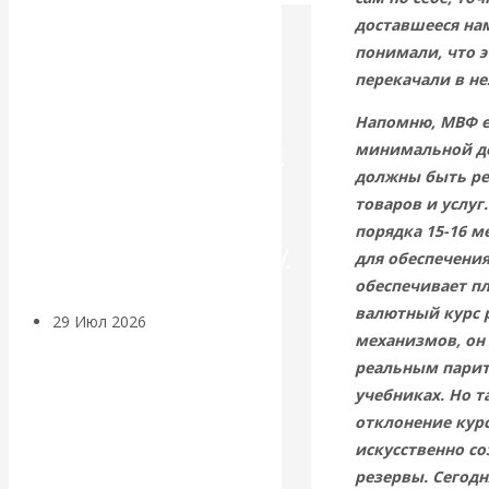
доставшееся нам
Искусственный
понимали, что э
перекачали в не
интеллект —
Напомню, МВФ е
революционный
минимальной до
должны быть ре
переход к
товаров и услуг.
порядка 15-16 м
посткапитализму
для обеспечения
обеспечивает пл
валютный курс 
29 Июл 2026
Мировая
механизмов, он 
финансовая олигархия
реальным парите
учебниках. Но т
Валентин
отклонение курс
искусственно со
Катасонов.
резервы. Сегод