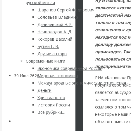
ВАлентин
Ну и наконец, 
русской мысли
являются «хозя
Шарапов Сергей Федорович
Катасонов.
десятилетий нах
Соловьев Владимир
только в том сл
Данилевский Н. Я.
Саммит НАТО в
отношению к др
Нечволодов А. Д.
находится под к
Кокорев Василий
Турции: Drang
доллару должен 
Бутми Г. В.
происходит. Так
Другие авторы
nach Osten
пользоваться с
Современные книги
предпринимател
Экономика современной России
30 Июл 2026
Банки
Мировая экономика
РИА «Катюша»: П
Международные экономические отношения
покупка европейс
Деньги
Валентин
является абсурдо
Христианство
элементом «новой
История России
Катасонов. Кто
ссылался в том ч
Все рубрики…
некоторые наши п
определяет
Авторы РЭОШ
объявят вместе с