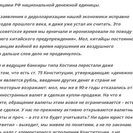
ицами РФ национальной денежной единицы.
 заявления о дедолларизации нашей экономики исправно
годов прошлого века, я даже уже устал их считать. Это
 советское время мы ерничали и иронизировали по поводу
него китайского предупреждения». Мол, китайцы постоянн
анцам войной во время нарушения их воздушного
о дальше слов дело не продвинулось.
и и ведущие банкиры типа Костина перестали даже
том, что есть ст. 75 Конституции, утверждающая: «денежн
 является рубль, введение других денег в стране не
екоторые возражают: мол, мы же в 90-е годы отказались от
ностранных валют в сделках купли-продажи. На что я
те, обращение валюты этим вовсе не ограничивается – ест
е сделки. У нас по-прежнему активно открываются валютн
ты и проч. – а это кто будет учитывать? Ни один юрист пок
тветил – выходит, мы живем по понятиям, а не по законам.
ь надо с элементарного исполнения Конституции, а не