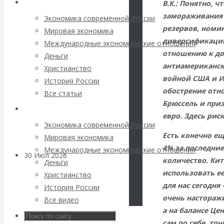
Архив статей
погоду на
В.К.: Понятно, 
замораживания 
Экономика современной России
финансовых
резервов, номи
Мировая экономика
диверсификация
Международные экономические отношения
рынках?
отношению к дол
Деньги
антиамериканск
Христианство
Минфины хотят
войной США и Ир
История России
обострение отн
Все статьи
быть главнее
Брюссель и при
Архив Видео
евро. Здесь рис
Центробанков?
Экономика современной России
Есть конечно ещ
Мировая экономика
4% за последни
Международные экономические отношения
30 Июл 2026
Цифровая
количество. Ки
Деньги
экономика
использовать е
Христианство
для нас сегодня
История России
Валентин
очень насторажи
Все видео
а на балансе Це
Катасонов.
сам по себе, то