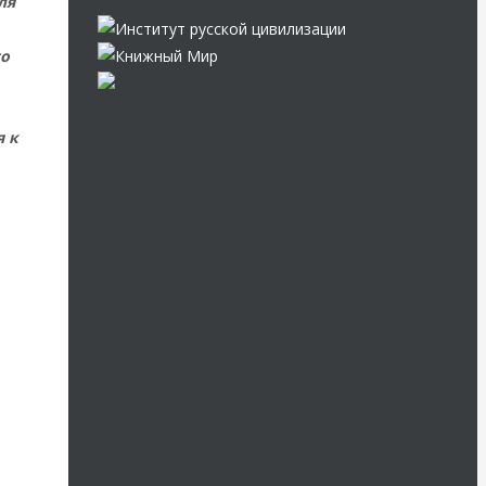
ля
го
я к
,
и