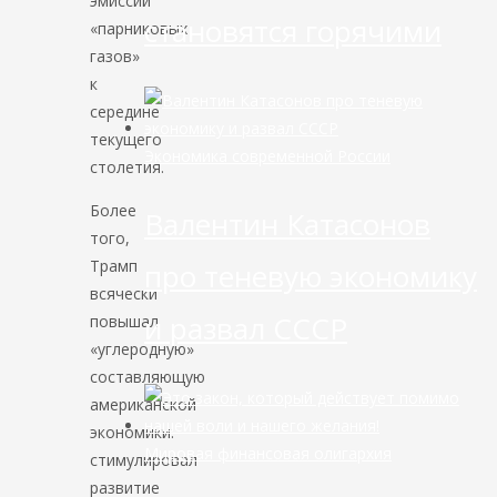
эмиссий
становятся горячими
«парниковых
газов»
к
середине
текущего
Экономика современной России
столетия.
Более
Валентин Катасонов
того,
Трамп
про теневую экономику
всячески
и развал СССР
повышал
«углеродную»
составляющую
американской
экономики:
Мировая финансовая олигархия
стимулировал
развитие