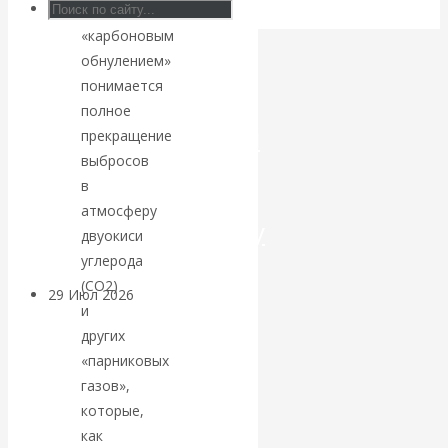
Под
Искусственный
«карбоновым
обнулением»
интеллект —
понимается
полное
революционный
прекращение
выбросов
переход к
в
атмосферу
посткапитализму
двуокиси
углерода
(СО2)
29 Июл 2026
Мировая
и
финансовая олигархия
других
«парниковых
Валентин
газов»,
которые,
Катасонов.
как