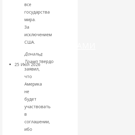
ДЕНЕГ»: КИТАЙ
все
государства
ВЕДЁТ БОРЬБУ
мира.
За
С
исключением
США.
КРИПТОВАЛЮТАМИ
Дональд
Трамп
твердо
25 Июл 2026
Геополитика
заявил,
что
Валентин
Америка
не
КАтасонов.
будет
участвовать
Может ли
в
соглашении,
Америка
ибо