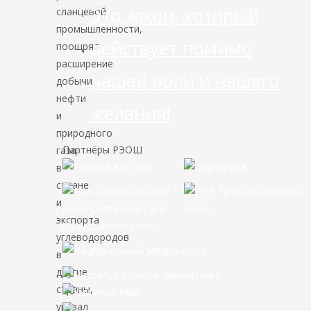
Это закон, который
сланцевой
промышленности,
действует помимо
поощрял
расширение
нашей воли и нашего
добычи
нефти
желания!
и
природного
Партнёры РЭОШ
газа
в
стране
и
экспорта
углеводородов
в
другие
страны,
урезал