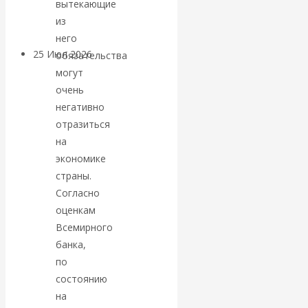
вытекающие
покинуть НАТО?
из
него
25 Июл 2026
Комментарии,
обязательства
интервью и беседы
могут
очень
негативно
«Об этом
отразиться
молчат»:
на
экономике
экономист
страны.
Согласно
Валентин
оценкам
Всемирного
Катасонов
банка,
по
считает, что
состоянию
на
кризис в