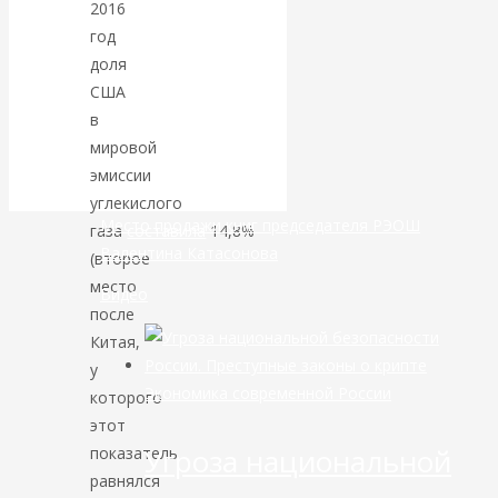
2016
год
банковской
доля
США
сфере России
в
уже начался
мировой
эмиссии
углекислого
Место продажи книг председателя РЭОШ
газа
составила
14,8%
Валентина Катасонова
(второе
место
Видео
после
Китая,
у
Экономика современной России
которого
этот
Угроза национальной
показатель
равнялся