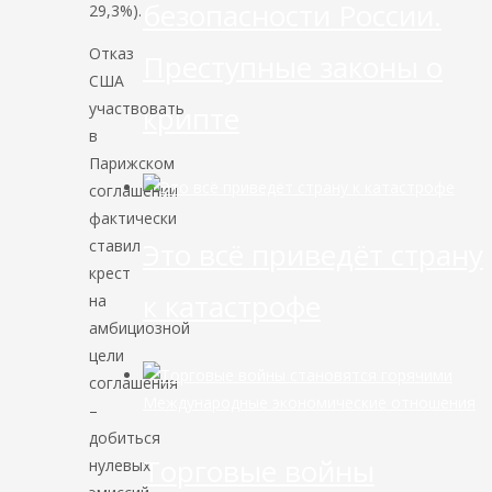
безопасности России.
29,3%).
Отказ
Преступные законы о
США
участвовать
крипте
в
Парижском
соглашении
фактически
ставил
Это всё приведёт страну
крест
к катастрофе
на
амбициозной
цели
соглашения
Международные экономические отношения
–
добиться
Торговые войны
нулевых