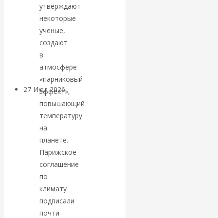
утверждают
«Мировые
некоторые
ученые,
ростовщики»:
создают
вчера и сегодня
в
атмосфере
«парниковый
27 Июл 2026
Мировая
эффект»,
валютная система
повышающий
температуру
Валентин
на
планете.
КАтасонов.
Парижское
соглашение
«МЕТОД
по
климату
ОТМЫВАНИЯ
подписали
почти