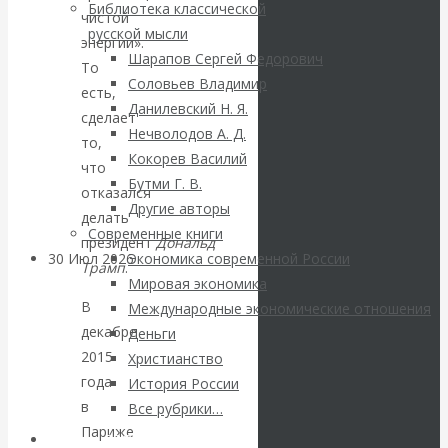
ВАлентин
Библиотека классической
чистой
русской мысли
энергии».
Катасонов.
Шарапов Сергей Федорович
То
Соловьев Владимир
есть,
Саммит НАТО в
Данилевский Н. Я.
сделает
Нечволодов А. Д.
Турции: Drang
то,
Кокорев Василий
что
Бутми Г. В.
nach Osten
отказался
Другие авторы
делать
Современные книги
президент
Дональд
30 Июл 2026
Банки
Экономика современной России
Трамп
.
Мировая экономика
В
Международные экономические отношения
Валентин
декабре
Деньги
2015
Христианство
Катасонов. Кто
года
История России
определяет
в
Все рубрики…
Париже
Авторы РЭОШ