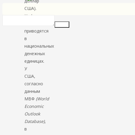
доллар
США).
Цифры
долга
Insert
приводятся
в
национальных
денежных
единицах.
У
США,
согласно
данным
МВФ
(World
Economic
Outlook
Database)
,
в