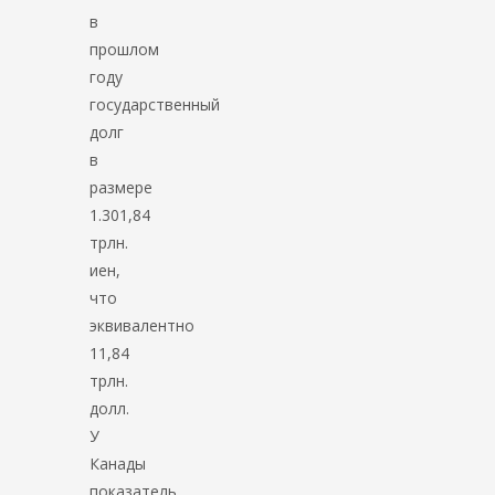
в
прошлом
году
государственный
долг
в
размере
1.301,84
трлн.
иен,
что
эквивалентно
11,84
трлн.
долл.
У
Канады
показатель