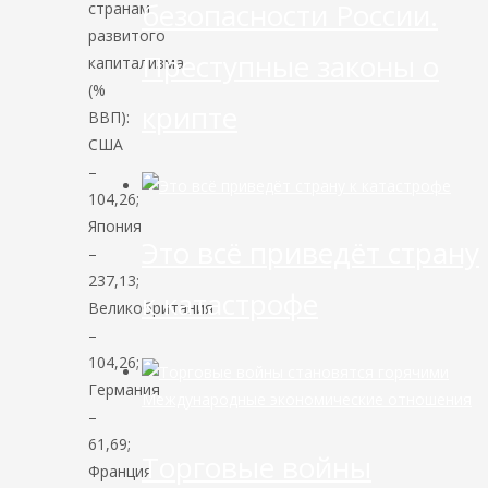
безопасности России.
странам
развитого
Преступные законы о
капитализма
(%
крипте
ВВП):
США
–
104,26;
Япония
Это всё приведёт страну
–
237,13;
к катастрофе
Великобритания
–
104,26;
Германия
Международные экономические отношения
–
61,69;
Торговые войны
Франция