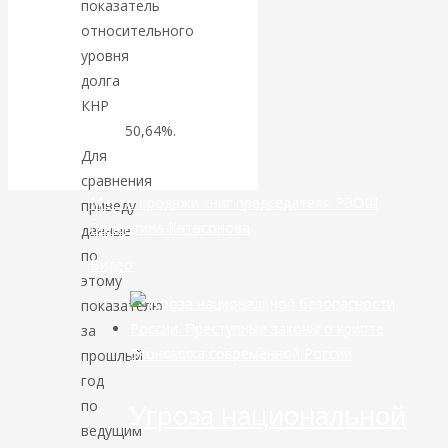
показатель
относительного
банковской
уровня
долга
сфере России
КНР
был
равен
50,64%.
уже начался
Для
сравнения
Место продажи книг председателя РЭОШ
приведу
Валентина Катасонова
данные
по
Видео
этому
показателю
за
Экономика современной России
прошлый
год
по
Угроза национальной
ведущим