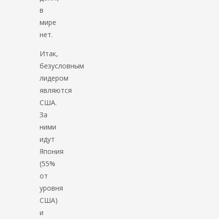
в
мире
нет.
Итак,
безусловным
лидером
являются
США.
За
ними
идут
Япония
(55%
от
уровня
США)
и