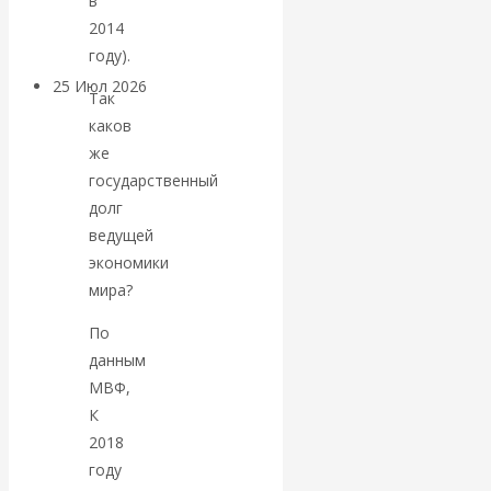
в
покинуть НАТО?
2014
году).
25 Июл 2026
Комментарии,
Так
интервью и беседы
каков
же
«Об этом
государственный
долг
молчат»:
ведущей
экономики
экономист
мира?
Валентин
По
данным
Катасонов
МВФ,
К
считает, что
2018
году
кризис в