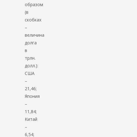
образом
(в
скобках
–
величина
долга
в
трлн.
долл.):
США
–
21,46;
Япония
–
11,84;
Китай
–
6,54;