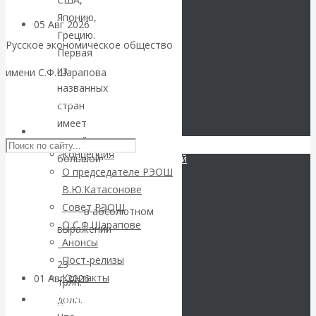
Японию,
05 Авг 2026
Деньги
Грецию.
Русское экономическое общество
Первая
Валентин
из
имени С.Ф.Шарапова
названных
Катасонов. Еще
Skip to content
стран
имеет
раз на тему
РЭОШ
самый
Концепция
большой
государственный
блокировки
О председателе РЭОШ
долг
В.Ю.Катасонове
в
банковских
Совет РЭОШ
мире
в абсолютном
О С.Ф.Шарапове
счетов
выражении
Анонсы
–
Пост-релизы
23
Контакты
01 Авг 2026
Геополитика
трлн.
долл.
Библиотека