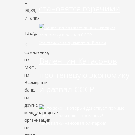
–
становятся горячими
98,39;
Италия
–
132,16.
Экономика современной России
К
сожалению,
Валентин Катасонов
ни
МВФ,
про теневую экономику
ни
Всемирный
и развал СССР
банк,
ни
другие
международные
организации
Мировая финансовая олигархия
не