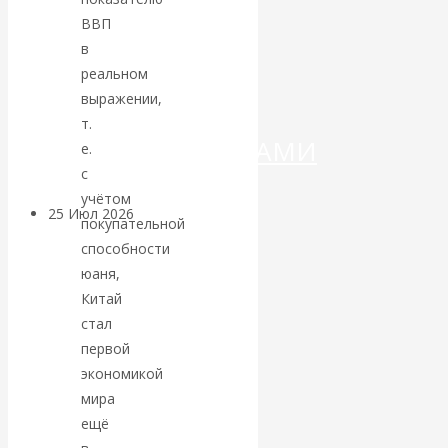
ДЕНЕГ»: КИТАЙ
ВВП
в
ВЕДЁТ БОРЬБУ
реальном
С
выражении,
т.
КРИПТОВАЛЮТАМИ
е.
с
учётом
25 Июл 2026
Геополитика
покупательной
способности
Валентин
юаня,
Китай
КАтасонов.
стал
первой
Может ли
экономикой
мира
Америка
ещё