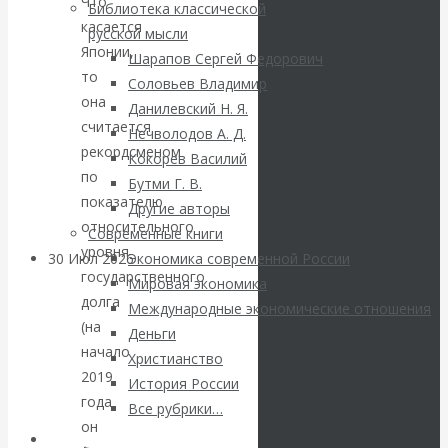
ВАлентин
Что
Библиотека классической
касается
русской мысли
Катасонов.
Японии,
Шарапов Сергей Федорович
то
Соловьев Владимир
Саммит НАТО в
она
Данилевский Н. Я.
считается
Нечволодов А. Д.
Турции: Drang
рекордсменом
Кокорев Василий
по
Бутми Г. В.
nach Osten
показателю
Другие авторы
относительного
Современные книги
уровня
30 Июл 2026
Банки
Экономика современной России
государственного
Мировая экономика
долга
Международные экономические отношения
Валентин
(на
Деньги
начало
Христианство
Катасонов. Кто
2019
История России
года
определяет
Все рубрики…
он
Авторы РЭОШ