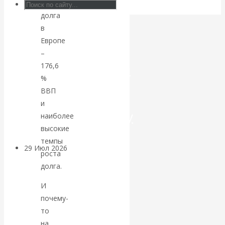
государственного
долга
Искусственный
в
Европе
интеллект —
–
революционный
176,6
%
переход к
ВВП
и
посткапитализму
наиболее
высокие
темпы
29 Июл 2026
Мировая
роста
финансовая олигархия
долга.
И
Валентин
почему-
Катасонов.
то
на