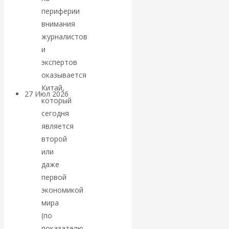
«Мировые
периферии
внимания
ростовщики»:
журналистов
и
вчера и сегодня
экспертов
оказывается
Китай,
27 Июл 2026
Мировая
который
валютная система
сегодня
является
Валентин
второй
или
КАтасонов.
даже
первой
«МЕТОД
экономикой
мира
ОТМЫВАНИЯ
(по
показателю