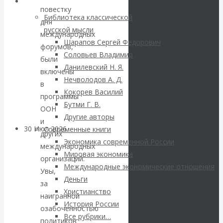
ВАлентин
Библиотека
повестку
Библиотека классической
дня
Катасонов.
русской мысли
международных
Шарапов Сергей Федорович
Саммит НАТО в
форумов,
Соловьев Владимир
были
Данилевский Н. Я.
Турции: Drang
включены
Нечволодов А. Д.
в
Кокорев Василий
nach Osten
программы
Бутми Г. В.
ООН
Другие авторы
и
30 Июл 2026
Банки
Современные книги
других
Экономика современной России
международных
Мировая экономика
Валентин
организаций.
Международные экономические отношения
Увы,
Катасонов. Кто
Деньги
за
Христианство
наигранной
определяет
История России
озабоченностью
Все рубрики…
политиков