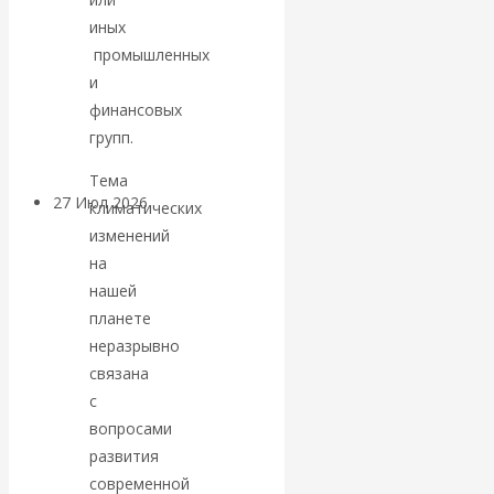
«Мировые
иных
промышленных
ростовщики»:
и
финансовых
вчера и сегодня
групп.
Тема
27 Июл 2026
Мировая
климатических
валютная система
изменений
на
Валентин
нашей
планете
КАтасонов.
неразрывно
связана
«МЕТОД
с
вопросами
ОТМЫВАНИЯ
развития
современной