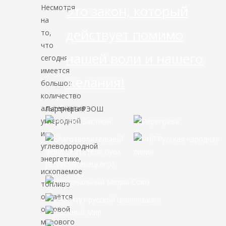
Это закон, который
Несмотря
на
действует помимо
то,
что
нашей воли и нашего
сегодня
имеется
желания!
большое
количество
альтернатив
Партнёры РЭОШ
углеродной
и
углеводородной
энергетике,
ископаемое
топливо
остаётся
основой
мирового