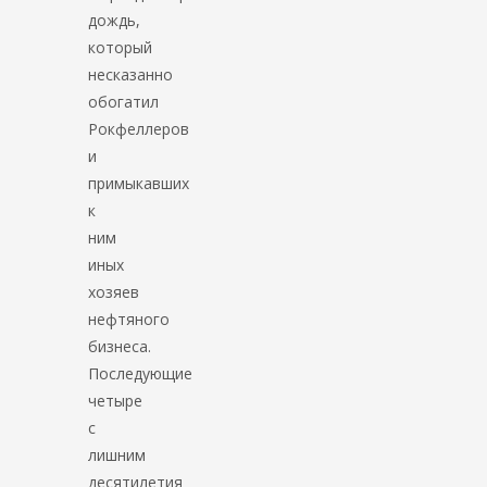
дождь,
который
несказанно
обогатил
Рокфеллеров
и
примыкавших
к
ним
иных
хозяев
нефтяного
бизнеса.
Последующие
четыре
с
лишним
десятилетия