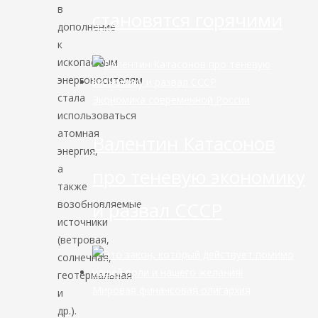
в
становятся горячими
дополнение
к
ископаемым
энергоносителям
стала
Экономика современной России
использоваться
атомная
Валентин Катасонов
энергия,
а
про теневую экономику
также
возобновляемые
и развал СССР
источники
(ветровая,
солнечная,
геотермальная
Мировая финансовая олигархия
и
др.).