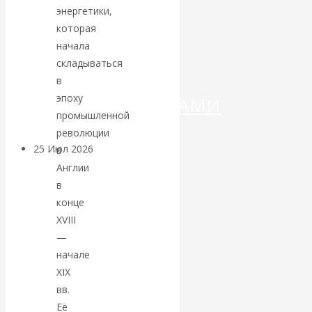
ДЕНЕГ»: КИТАЙ
энергетики,
которая
ВЕДЁТ БОРЬБУ
начала
складываться
С
в
эпоху
КРИПТОВАЛЮТАМИ
промышленной
революции
25 Июл 2026
Геополитика
в
Англии
в
Валентин
конце
КАтасонов.
XVIII
—
Может ли
начале
XIX
Америка
вв.
Её