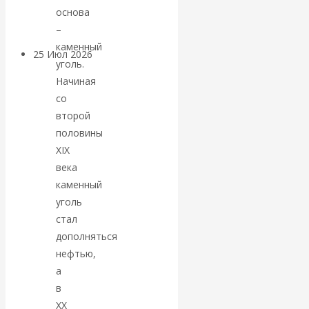
покинуть НАТО?
основа
–
каменный
25 Июл 2026
Комментарии,
уголь.
интервью и беседы
Начиная
со
«Об этом
второй
половины
молчат»:
XIX
века
экономист
каменный
уголь
Валентин
стал
дополняться
Катасонов
нефтью,
считает, что
а
в
кризис в
XX