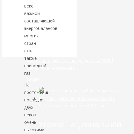
веке
банковской
важной
составляющей
сфере России
энергобалансов
многих
уже начался
стран
стал
также
Место продажи книг председателя РЭОШ
природный
Валентина Катасонова
газ.
Видео
На
протяжении
последних
Экономика современной России
двух
веков
Угроза национальной
очень
высокими