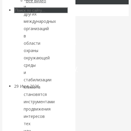
Все видео
и
Искусственный
других
международных
интеллект —
организаций
в
революционный
области
охраны
переход к
окружающей
среды
посткапитализму
и
стабилизации
29 Июл 2026
Мировая
климата
финансовая олигархия
становятся
инструментами
Валентин
продвижения
интересов
Катасонов.
тех
или