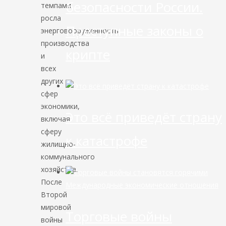
безопасности России.
темпами
росла
Преступные законы о
энерговооруженность
производства
крипте
и
всех
других
сфер
экономики,
Это всё приведёт страну
включая
сферу
к катастрофе
жилищно-
коммунального
хозяйства.
После
Международные экономические отношения
Второй
мировой
Торговые войны
войны