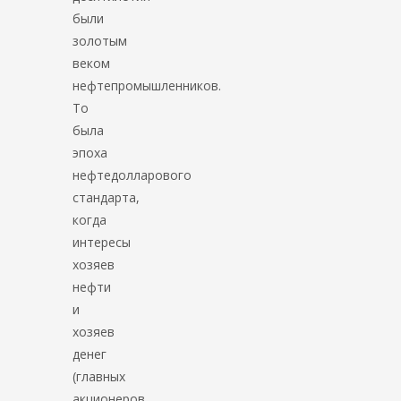
были
золотым
веком
нефтепромышленников.
То
была
эпоха
нефтедолларового
стандарта,
когда
интересы
хозяев
нефти
и
хозяев
денег
(главных
акционеров