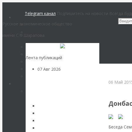
Telegram канал
Подпишитесь на новости
Всегда буд
Русское экономическое общество
имени С.Ф.Шарапова
Лента публикаций
Вернуться наза
07 Авг 2026
Экономика
современной России
06 Май 20
Междунаро
Валентин
Донбас
Катасонов.
Инвестиционный
Беседа Сем