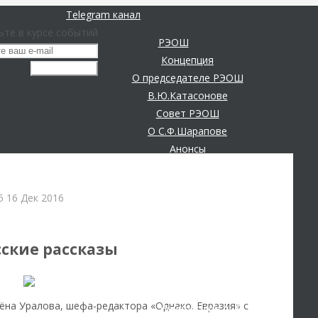
Telegram канал
ьте в курсе событий
РЭОШ
Концепция
О председателе РЭОШ
В.Ю.Катасонове
Совет РЭОШ
О С.Ф.Шарапове
Анонсы
д
Пост-релизы
Контакты
15
16 Дек 2016
Библиотека
дные экономические отношения
Библиотека классической
русской мысли
ские рассказы
Шарапов Сергей Федорович
Соловьев Владимир
Данилевский Н. Я.
ёна Уралова, шефа-редактора «Однако. Евразия» с
Нечволодов А. Д.