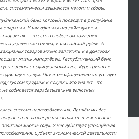
ателей, физических и юридических лиц, прав
сти, систематически взымаются налоги и сборы.
публиканский банк, который проводит в республике
 операции. У нас официально действует т.н.
я корзина» — то есть в свободном хождении
но и украинская гривна, и российский рубль. А
одакцизных товаров можно заплатить и в долларах
прощает жизнь импортёрам. Республиканский банк
 устанавливает официальный курс. Курс гривны к
егодня один к двум. При этом официально отсутствует
жду курсом продажи и покупки, это значит, что
о не собирается зарабатывать на валютных
х.
лась система налогообложения. Причём мы без
говоров на практике реализовали то, о чём говорят
 политики многие годы. У нас действует упрощённая
логообложения. Субъект экономической деятельности