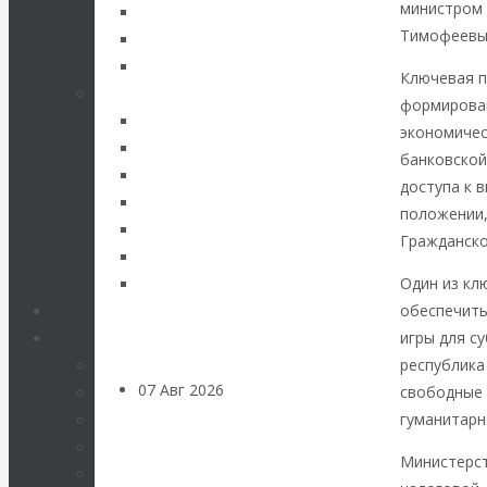
кризис в России.
министром 
Тимофеев
Проедаем
Ключевая 
формирован
основной
экономичес
капитал, но
банковской
доступа к 
строим
положении,
Гражданско
грандиозные
Один из кл
обеспечить
планы
игры для с
республика
07 Авг 2026
Постижение
свободные 
истории
гуманитарн
Министерст
ВАлентин