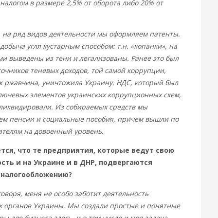
 налогом в размере 2,5% от оборота либо 20% от
, на ряд видов деятельности мы оформляем патенты.
добыча угля кустарным способом: т.н. «копанки», на
ми выведены из тени и легализованы. Ранее это был
точников теневых доходов, той самой коррупции,
ак ржавчина, уничтожила Украину. НДС, который был
лючевых элементов украинских коррупционных схем,
ликвидировали. Из собираемых средств мы
м пенсии и социальные пособия, причём вышли по
ателям на довоенный уровень.
тся, что те предприятия, которые ведут свою
сть и на Украине и в ДНР, подвергаются
 налогообложению?
оворя, меня не особо заботит деятельность
 органов Украины. Мы создали простые и понятные
ры для бизнеса здесь, и в том числе и моя задача