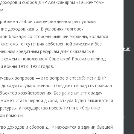
доходов и сборов ДНР Александром «Ташкентом»
Кокорев Василий
ым
Бутми Г. В.
Другие авторы
проблема любой самоучреждённой республики —
Современные книги
ие доходов казны. В условиях торгово-
Экономика современной России
кой блокады со стороны бывшей Украины, коллапса
Мировая экономика
 системы, отсутствия собственной эмиссии и без
Международные экономические отношения
внешним кредитным ресурсам ДНР оказалась в
Деньги
 схожем с положением Советской России в период
Христианство
й войны 1918–1922 годов.
История России
ючевых вопросов — это вопрос о способности ДНР
Все рубрики…
 доходы государственного бюджета и задать правила
Авторы РЭОШ
убъектов хозяйствования. Без решения этих задач
Архив статей
 может стать чёрной дырой, откуда будут вымываться
Экономика современной России
ресурсы, а государство превратится в сборщика
Мировая экономика
ой помощи.
Международные экономические отношения
Деньги
во доходов и сборов ДНР находится в здании бывшей
Христианство