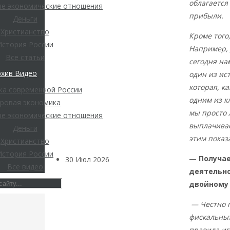
погоду на
облагается
е экономические отношения
прибыли.
Деньги
финансовых
Христианство
Кроме того
История России
Например, 
рынках?
Все статьи
сегодня на
рхив Видео
один из ис
Минфины хотят
которая, к
ка современной России
быть главнее
одним из к
ровая экономика
мы просто 
е экономические отношения
Центробанков?
выплачивае
Деньги
этим показ
Христианство
История России
—
Получае
30 Июл 2026
Цифровая
Все видео
деятельно
экономика
двойному
Валентин
— Честно г
фискальных
Катасонов.
правила иг