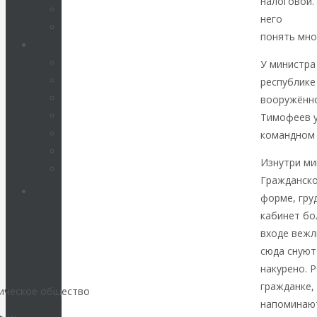
налоговой.
него
очень
КАтасонов. К
понять мно
112-летию
У министра
республике
начала Первой
вооружённо
Тимофеев 
мировой войны:
командном 
вместо победы
Изнутри ми
Гражданско
Россия
форме, гру
кабинет бо
получила
входе вежл
сюда снуют
«похабный»
накурено. 
гражданке,
мическое общество
Брестский мир
напоминают