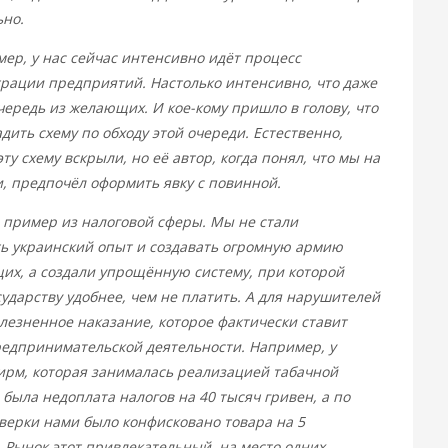
но.
мер, у нас сейчас интенсивно идёт процесс
рации предприятий. Настолько интенсивно, что даже
чередь из желающих. И кое-кому пришло в голову, что
дить схему по обходу этой очереди. Естественно,
ту схему вскрыли, но её автор, когда понял, что мы на
, предпочёл оформить явку с повинной.
 пример из налоговой сферы. Мы не стали
ь украинский опыт и создавать огромную армию
х, а создали упрощённую систему, при которой
сударству удобнее, чем не платить. А для нарушителей
лезненное наказание, которое фактически ставит
редпринимательской деятельности. Например, у
ирм, которая занималась реализацией табачной
 была недоплата налогов на 40 тысяч гривен, а по
верки нами было конфисковано товара на 5
 Рынок этот привлекательный, на место одних