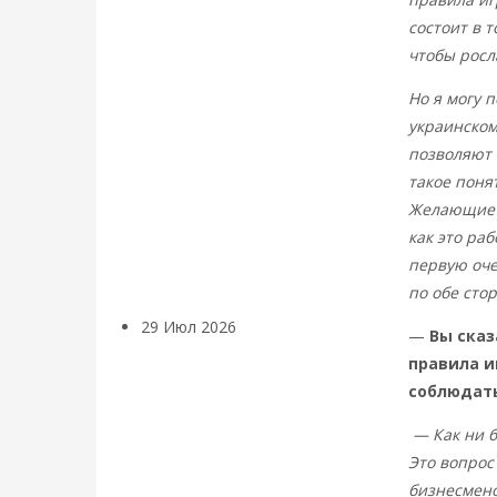
состоит в 
Искусственный
чтобы росл
интеллект —
Но я могу п
украинском
революционный
позволяют 
такое поня
переход к
Желающие м
как это раб
посткапитализму
первую оче
по обе сто
29 Июл 2026
Мировая
—
Вы сказ
финансовая олигархия
правила иг
соблюдат
Валентин
— Как ни б
Это вопрос
Катасонов.
бизнесмено