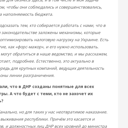
том, чтобы они соблюдались и совершенствовались,
а наполняемость бюджета.
одсказать тем, кто собирается работать с нами, что в
 законодательстве заложены механизмы, которые
оптимизировать налоговую нагрузку на Украине. Есть
тие, как «форс-мажор», и его нужно использовать.
огут обратиться в наше ведомство, и мы расскажем,
отает, подробнее. Естественно, это актуально в
редь для крупных компаний, ведущих деятельность
роны линии разграничения.
али, что в ДНР созданы понятные для всех
ры. А что будет с теми, кто не захочет их
ь?
анально, но для таких у нас неотвратимое наказание.
 выживания республики. Причём это касается и
в, и должностных лиц ДНР всех уровней до министра