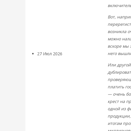
«Мировые
включитель
Вот, напри
ростовщики»:
перерегист
возникла о
вчера и сегодня
можно нала
вскоре мы э
него вышли
27 Июл 2026
Мировая
валютная система
Или другой
дублироват
Валентин
проверяющи
платить го
КАтасонов.
— очень бо
крест на п
«МЕТОД
одной из ф
продукции,
ОТМЫВАНИЯ
итогам про
миллионов.