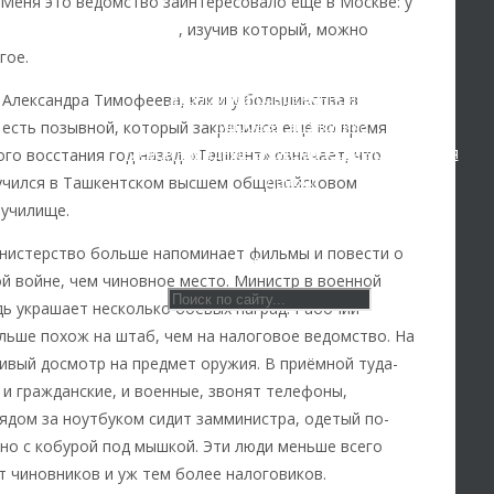
 Меня это ведомство заинтересовало ещё в Москве: у
История России
 внятный интернет-сайт
, изучив который, можно
Все статьи
гое.
Архив Видео
Экономика современной России
 Александра Тимофеева, как и у большинства в
Мировая экономика
 есть позывной, который закрепился ещё во время
Международные экономические отношения
го восстания год назад. «Ташкент» означает, что
Деньги
учился в Ташкентском высшем общевойсковом
Христианство
училище.
История России
нистерство больше напоминает фильмы и повести о
Все видео
й войне, чем чиновное место. Министр в военной
дь украшает несколько боевых наград. Рабочий
льше похож на штаб, чем на налоговое ведомство. На
ивый досмотр на предмет оружия. В приёмной туда-
 и гражданские, и военные, звонят телефоны,
Рядом за ноутбуком сидит замминистра, одетый по-
 но с кобурой под мышкой. Эти люди меньше всего
 чиновников и уж тем более налоговиков.