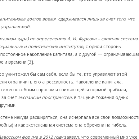
апитализма долгое время сдерживался лишь за счет того, что
 управляемой.
тализм ядра) по определению А. И. Фурсова – сложная система
оциальных и политических институтов
, с одной стороны
постоянное накопление капитала, а с другой — ограничивающа
е и времени [3].
о уничтожил бы сам себя, если бы те, кто управляют этой
ели ограничить его агрессивность. Накопление капитала,
атежеспособным спросом и снижающейся нормой прибыли,
 за счет
экспансии пространства
, в т.ч. уничтожения одних
другими.
истеме некуда расширяться, она исчерпала все свои возможност
войны) и как экстенсивная система она обречена на гибель.
авосском форуме в 2012 году
заявил, что современный мир уже 