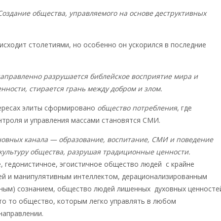
Создание общества, управляемого на основе деструктивных
исходит столетиями, но особенно он ускорился в последние
аправленно разрушается библейское восприятие мира и
ности, стирается грань между добром и злом.
тересах элиты сформировано
общество потребления
, где
нтроля и управления массами становятся СМИ.
новных канала — образование, воспитание, СМИ и поведение
культуру общества, разрушая традиционные ценности.
, гедонистичное, эгоистичное общество людей с крайне
ей и манипулятивным интеллектом, дерационализированным
ным) сознанием, общество людей лишенных духовных ценносте
то то общество, которым легко управлять в любом
направлении.