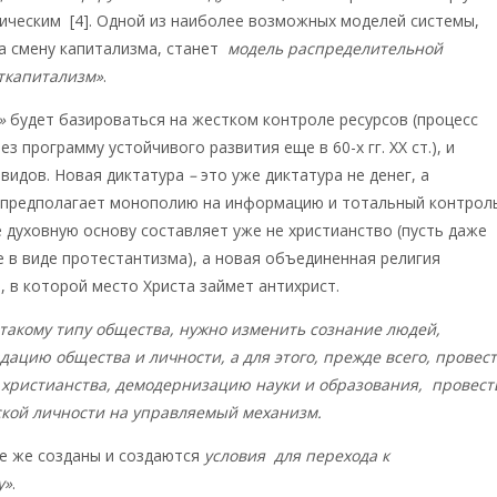
ическим [4]. Одной из наиболее возможных моделей системы,
а смену капитализма, станет
модель распределительной
сткапитализм»
.
»
будет базироваться на жестком контроле ресурсов (процесс
рез программу устойчивого развития еще в 60-х гг. ХХ ст.), и
 видов. Новая диктатура
–
это уже диктатура не денег, а
 предполагает монополию на информацию и тотальный контрол
е духовную основу составляет уже не христианство (пусть даже
 в виде протестантизма), а новая объединенная религия
, в которой место Христа займет антихрист.
такому типу общества, нужно изменить сознание людей,
дацию общества и личности, а для этого, прежде всего, провес
христианства, демодернизацию науки и образования, провест
ской личности на управляемый механизм.
е же созданы и создаются
условия для перехода к
у»
.