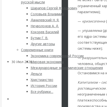
ВАлентин
русской мысли
ограниченный ха
Шарапов Сергей Федорович
Катасонов.
паразитизма);
Соловьев Владимир
Данилевский Н. Я.
—
кризисогенна
(
Саммит НАТО в
Нечволодов А. Д.
—
управляема
(д
Кокорев Василий
Турции: Drang
его ядра системы
Бутми Г. В.
соответствующих 
Другие авторы
nach Osten
системы ниже);
Современные книги
Экономика современной России
—
разрушительн
30 Июл 2026
Банки
Мировая экономика
человека, общест
Международные экономические отношения
Остановимся на н
Деньги
Валентин
Христианство
Капитализм – си
История России
Катасонов. Кто
ростовщическом 
Все рубрики…
неограниченным 
определяет
Авторы РЭОШ
платежеспособны
производства и 