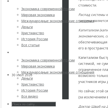
Архив статей
погоду на
стоимости.
Экономика современной России
финансовых
Распад системы к
Мировая экономика
система является
Международные экономические отношения
рынках?
Деньги
Капитализм (капи
Христианство
Минфины хотят
экономических, с
История России
обеспечивающая 
Все статьи
быть главнее
его в пространств
Архив Видео
Капитализм быстр
Центробанков?
Экономика современной России
системой, не сум
Мировая экономика
ограниченное пл
Международные экономические отношения
30 Июл 2026
Цифровая
возможно только
Деньги
экономика
участников игры 
Христианство
История России
Но сейчас этой с
Валентин
Все видео
(за исключением 
Катасонов.
Доктор Шваб на Д