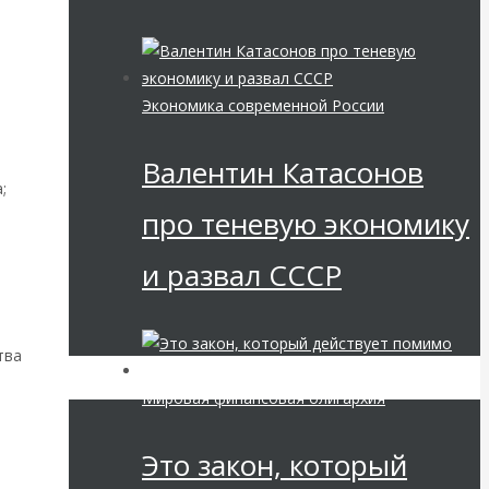
при
од
Экономика современной России
Валентин Катасонов
;
про теневую экономику
и развал СССР
тва
Мировая финансовая олигархия
Это закон, который