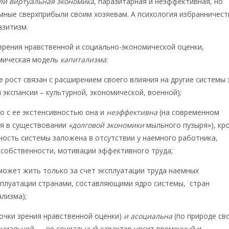
ли виртуальная экономика
, паразитарная и неэффективная, но
мные сверхприбыли своим хозяевам. А психология избранничест
азитизм.
 зрения нравственной и социально-экономической оценки,
мическая модель
капитализма
:
е рост связан с расширением своего влияния на другие системы 
 экспансии – культурной, экономической, военной);
о с ее экстенсивностью она и
неэффективна
(на современном
ся в существовании
«долговой экономики
мыльного пузыря»), кр
ость системы заложена в отсутствии у наемного работника,
собственности, мотивации эффективного труда;
может жить только за счет эксплуатации труда наемных
сплуатации странами, составляющими ядро системы, стран
лизма);
точки зрения нравственной оценки)
и асоциальна
(по природе св
оциальной — ее социальный характер носит временный и