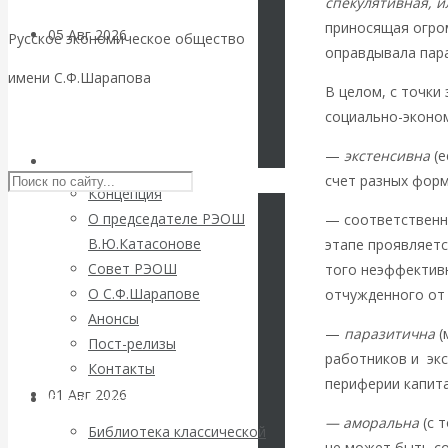
спекулятивная, и
приносящая огро
05 Авг 2026
Деньги
Русское экономическое общество
оправдывала пар
имени С.Ф.Шарапова
Валентин
В целом, с точки
социально-эконо
Skip to content
Катасонов. Еще
—
экстенсивна
(е
РЭОШ
счет разных форм
раз на тему
Концепция
О председателе РЭОШ
— соответственн
блокировки
В.Ю.Катасонове
этапе проявляет
Совет РЭОШ
того неэффективн
банковских
О С.Ф.Шарапове
отчужденного от 
Анонсы
счетов
—
паразитична
(
Пост-релизы
работников и эк
Контакты
периферии капита
01 Авг 2026
Геополитика
Библиотека
— аморальна
(с 
Библиотека классической
не может быть с