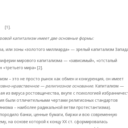
ановится оживлённым, при 50 процентах положительно готов
ову, при 100 процентах он попирает все человеческие законы, 
т такого преступления, на которое он не рискнул бы, хотя бы п
ы
«
[1].
овой капитализм имеет две основные формы:
а, или зоны «золотого миллиарда» — зрелый капитализм Запада
риферии мирового капитализма — «зависимый», «отсталый
 «третьего мира» [2].
изм – это не просто рынок как обмен и конкуренция, он имеет
ховно-нравственное — религиозное основание
. Капитализм —
ая из вируса ростовщичества, вкупе с психологией избранничес
ния были отличительными чертами религиозных стандартов
инизма – наиболее радикальной ветви протестантизма).
породило банки, ценные бумаги, биржи и всю современную
му, на основе которой к концу ХХ ст. сформировалась