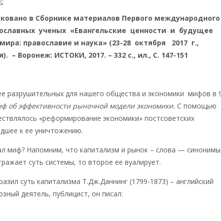
иковано в Сборнике материалов Первого международног
вославных ученых «Евангельские ценности и будущее
мира: православие и наука» (23-28 октября 2017 г.,
. – Воронеж: ИСТОКИ, 2017. – 332 с., ил., С. 147-151
ее разрушительных для нашего общества и экономики мифов в 
иф об эффективности рыночной модели экономики.
С помощью
ествлялось «реформирование экономики» постсоветских
едшее к ее уничтожению.
л миф? Напомним, что капитализм и рынок – слова — синонимы
тражает суть системы, то второе ее вуалирует.
азил суть капитализма Т.Дж.Даннинг (1799-1873) – английский
зный деятель, публицист, он писал:
«…
Капитал боится отсутств
шком маленькой прибыли, как природа боится пустоты …
оцентов, и капитал согласен на всякое применение, при 20