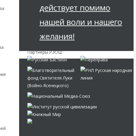
действует помимо
ва
нашей воли и нашего
желания!
за
Партнёры РЭОШ
оме
оей