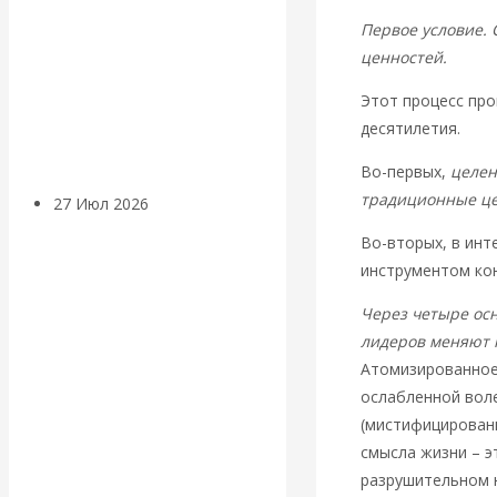
«Мировые
Первое условие. 
ценностей.
ростовщики»:
Этот процесс про
вчера и сегодня
десятилетия.
Во-первых,
целен
традиционные цен
27 Июл 2026
Мировая
валютная система
Во-вторых, в ин
инструментом ко
Валентин
Через четыре ос
лидеров меняют 
КАтасонов.
Атомизированное
«МЕТОД
ослабленной вол
(мистифицирован
ОТМЫВАНИЯ
смысла жизни – э
разрушительном 