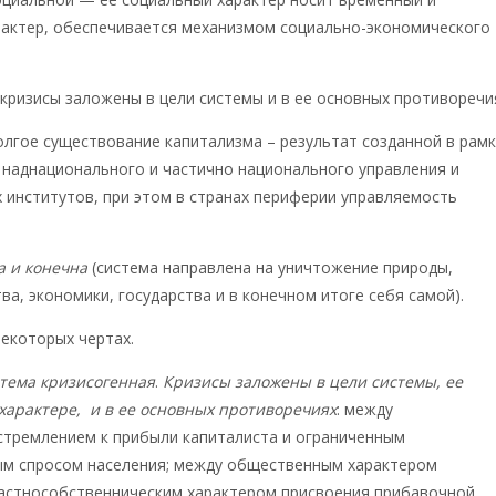
рактер, обеспечивается механизмом социально-экономического
кризисы заложены в цели системы и в ее основных противоречия
олгое существование капитализма – результат созданной в рамк
 наднационального и частично национального управления и
институтов, при этом в странах периферии управляемость
а и конечна
(система направлена на уничтожение природы,
ва, экономики, государства и в конечном итоге себя самой).
екоторых чертах.
стема кризисогенная
.
Кризисы заложены в цели системы, ее
характере, и в ее основных противоречиях
: между
стремлением к прибыли капиталиста и ограниченным
м спросом населения; между общественным характером
частнособственническим характером присвоения прибавочной