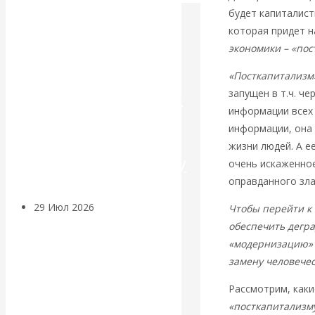
будет капиталист
Искусственный
которая придет н
экономики – «по
интеллект —
«Посткапитализм
революционный
запущен в т.ч. че
информации всех
переход к
информации, она
жизни людей. А е
посткапитализму
очень искаженное
оправданного зла
29 Июл 2026
Мировая
Чтобы перейти к 
финансовая олигархия
обеспечить дегра
«модернизацию» 
замену человече
Валентин
Рассмотрим, каки
Катасонов.
«посткапитализм