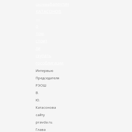
Валентин
система
КАТАСОНОВ
—
о
том,
стоит
ли
скупать
гособлигации
Интервью
Председателя
РЭОШ
В.
Ю.
Катасонова
сайту
pravda.ru.
Глава