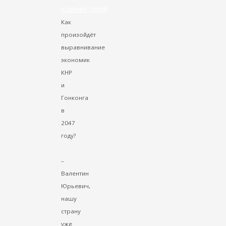
комментарий
Как
произойдёт
выравнивание
экономик
КНР
и
Гонконга
в
2047
году?
–
Валентин
Юрьевич,
нашу
страну
уже