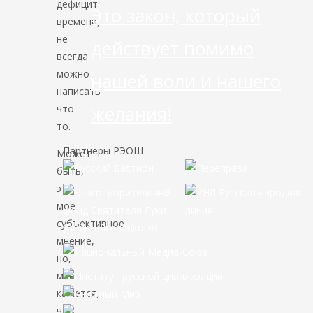
дефицит
Это закон, который
времени,
не
действует помимо
всегда
можно
нашей воли и нашего
написать
желания!
что-
то.
Партнёры РЭОШ
Может
быть,
это
мое
субъективное
мнение,
но,
мне
кажется,
что