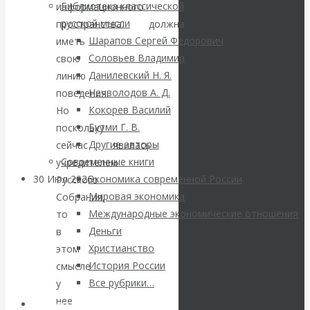
ВАлентин
Библиотека классической
информационного
русской мысли
пространства.
РНЛ
должна
Катасонов.
Шарапов Сергей Федорович
иметь
Соловьев Владимир
свою
Саммит НАТО в
Данилевский Н. Я.
линию
Нечволодов А. Д.
поведения.
Турции: Drang
Кокорев Василий
Но
Бутми Г. В.
поскольку
nach Osten
Другие авторы
сейчас
РНЛ
явилась
Современные книги
учредителем
30 Июл 2026
Банки
Экономика современной России
Русского
Мировая экономика
Собрания,
Международные экономические отношения
то
Валентин
Деньги
в
Христианство
Катасонов. Кто
этом
История России
смысле
определяет
Все рубрики…
у
нее
Авторы РЭОШ