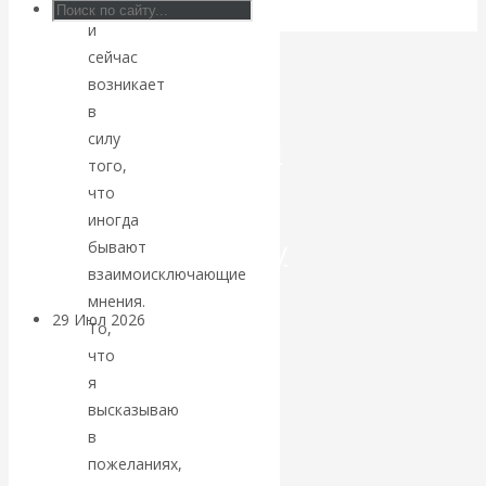
да
и
Искусственный
сейчас
возникает
интеллект —
в
силу
революционный
того,
переход к
что
иногда
посткапитализму
бывают
взаимоисключающие
мнения.
29 Июл 2026
Мировая
То,
финансовая олигархия
что
я
Валентин
высказываю
в
Катасонов.
пожеланиях,