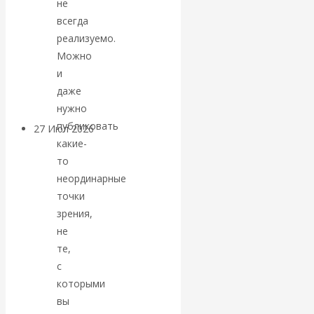
не
«Мировые
всегда
реализуемо.
ростовщики»:
Можно
и
вчера и сегодня
даже
нужно
публиковать
27 Июл 2026
Мировая
какие-
валютная система
то
неординарные
Валентин
точки
зрения,
КАтасонов.
не
те,
«МЕТОД
с
ОТМЫВАНИЯ
которыми
вы