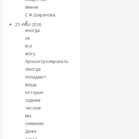
покинуть НАТО?
имени
С.Ф.Шарапова.
Я
25 Июл 2026
Комментарии,
иногда
интервью и беседы
не
все
«Об этом
могу
проконтролировать.
молчат»:
Иногда
попадают
экономист
вещи,
которые
Валентин
задним
Катасонов
числом
мы
считает, что
снимаем.
Даже
кризис в
такое