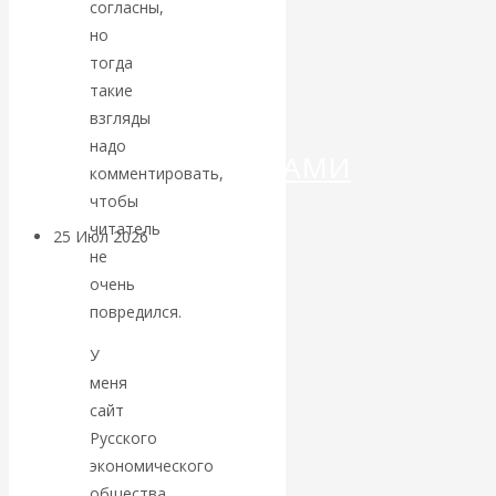
ДЕНЕГ»: КИТАЙ
согласны,
но
ВЕДЁТ БОРЬБУ
тогда
такие
С
взгляды
надо
КРИПТОВАЛЮТАМИ
комментировать,
чтобы
читатель
25 Июл 2026
Геополитика
не
очень
Валентин
повредился.
КАтасонов.
У
меня
Может ли
сайт
Русского
Америка
экономического
общества