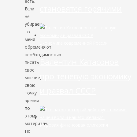
есть.
становятся горячими
Если
не
убираем,
то
меня
Экономика современной России
обременяют
необходимостью
Валентин Катасонов
писать
свое
про теневую экономику
мнение,
свою
и развал СССР
точку
зрения
по
этому
материалу.
Мировая финансовая олигархия
Но