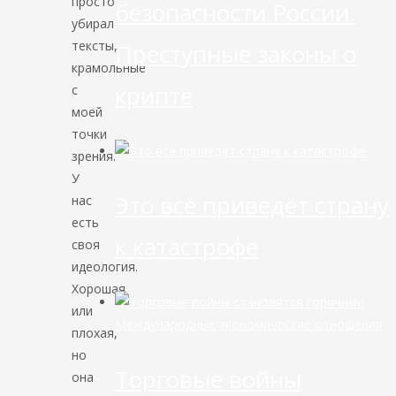
просто
безопасности России.
убирал
тексты,
Преступные законы о
крамольные
крипте
с
моей
точки
зрения.
У
Это всё приведёт страну
нас
есть
к катастрофе
своя
идеология.
Хорошая
или
Международные экономические отношения
плохая,
но
Торговые войны
она