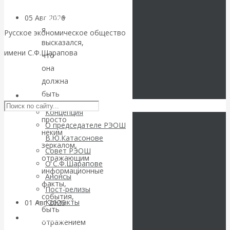
народной
линии
»
05 Авг 2026
Деньги
я
Русское экономическое общество
высказался,
Валентин
имени С.Ф.Шарапова
что
она
Катасонов. Еще
Skip to content
должна
раз на тему
быть
РЭОШ
не
Концепция
блокировки
просто
О председателе РЭОШ
неким
В.Ю.Катасонове
банковских
зеркалом,
Совет РЭОШ
отражающим
О С.Ф.Шарапове
счетов
информационные
Анонсы
факты,
Пост-релизы
события,
Контакты
01 Авг 2026
Геополитика
быть
Библиотека
отражением