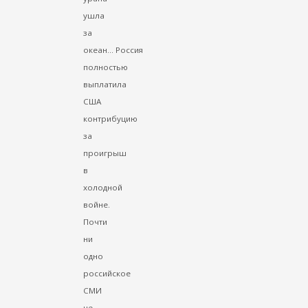
ушла
за
океан... Россия
полностью
выплатила
США
контрибуцию
за
проигрыш
в
холодной
войне.
Почти
ни
одно
российское
СМИ
не