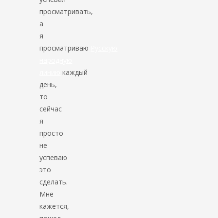
просматривать,
а
я
просматриваю
Русскую
народную
линию
каждый
день,
то
сейчас
я
просто
не
успеваю
это
сделать.
Мне
кажется,