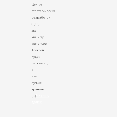
Центра
стратегических
разработок
(ЦСР),
экс-
министр
финансов
Алексей
Кудрин
рассказал,
в
чем
лучше
хранить
Читать
[…]
далее
VK
Facebook