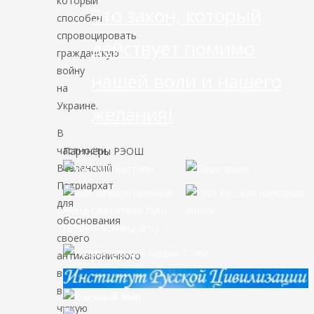
который
Это закон, который
способен
спровоцировать
действует помимо
гражданскую
войну
нашей воли и нашего
на
Украине.
желания!
В
частности,
Партнёры РЭОШ
Вселенский
Патриархат
для
обоснования
своего
антиканоничного
вмешательства
в
чужую