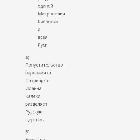
единой
Митрополии
Киевской
и
всея
Руси:
а)
Попустительство
варлаамита
Патриарха
Иоанна
Калеки
разделяет
Русскую
Церковь;
б)
Единство