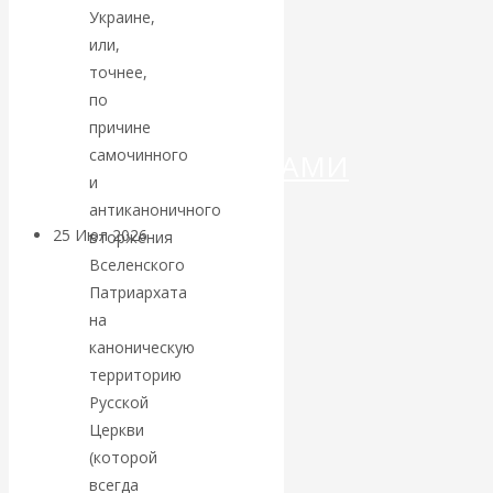
ДЕНЕГ»: КИТАЙ
Украине,
или,
ВЕДЁТ БОРЬБУ
точнее,
по
С
причине
самочинного
КРИПТОВАЛЮТАМИ
и
антиканоничного
25 Июл 2026
Геополитика
вторжения
Вселенского
Патриархата
Валентин
на
КАтасонов.
каноническую
территорию
Может ли
Русской
Церкви
Америка
(которой
всегда