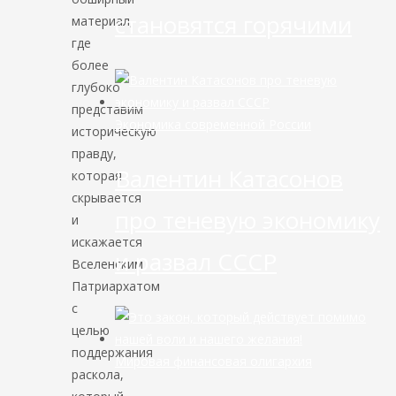
становятся горячими
материал,
где
более
глубоко
представим
Экономика современной России
историческую
правду,
Валентин Катасонов
которая
скрывается
про теневую экономику
и
искажается
и развал СССР
Вселенским
Патриархатом
с
целью
поддержания
Мировая финансовая олигархия
раскола,