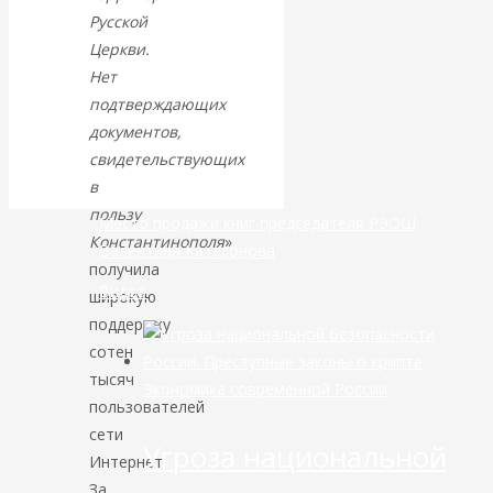
Русской
банковской
Церкви.
Нет
сфере России
подтверждающих
документов,
уже начался
свидетельствующих
в
пользу
Место продажи книг председателя РЭОШ
Константинополя
»
Валентина Катасонова
получила
Видео
широкую
поддержку
сотен
тысяч
Экономика современной России
пользователей
сети
Угроза национальной
Интернет.
За