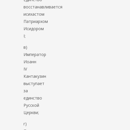
восстанавливается
исихастом
Патриархом
Исидором
І;
в)
Император
Иоанн
IV
Кантакузин
выступает
за
единство
Русской
Церкви;
г)