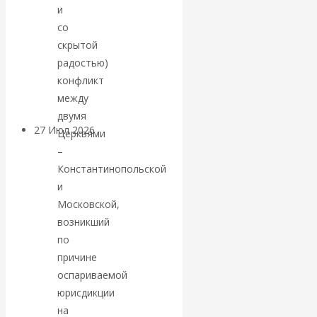
и
«Мировые
со
скрытой
ростовщики»:
радостью)
вчера и сегодня
конфликт
между
двумя
27 Июл 2026
Мировая
Церквями
валютная система
–
Константинопольской
Валентин
и
Московской,
КАтасонов.
возникший
по
«МЕТОД
причине
оспариваемой
ОТМЫВАНИЯ
юрисдикции
на