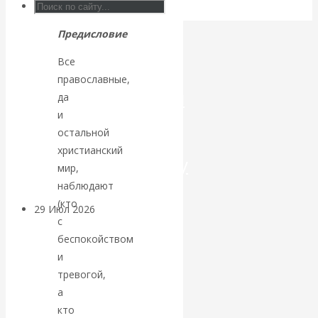
автокефалии.
Искусственный
Предисловие
интеллект —
Все
православные,
революционный
да
и
переход к
остальной
христианский
посткапитализму
мир,
наблюдают
(кто
29 Июл 2026
Мировая
с
финансовая олигархия
беспокойством
и
Валентин
тревогой,
а
Катасонов.
кто