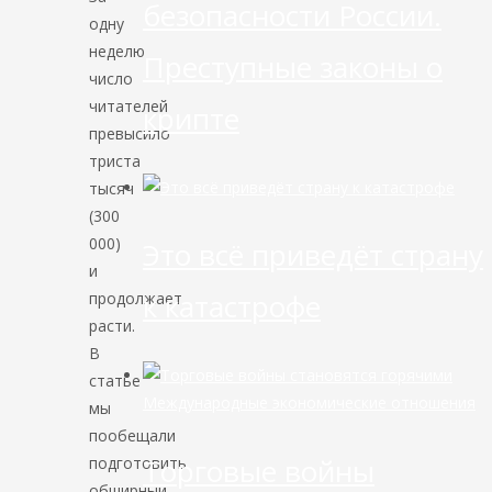
безопасности России.
одну
неделю
Преступные законы о
число
читателей
крипте
превысило
триста
тысяч
(300
000)
Это всё приведёт страну
и
к катастрофе
продолжает
расти.
В
статье
Международные экономические отношения
мы
пообещали
Торговые войны
подготовить
обширный