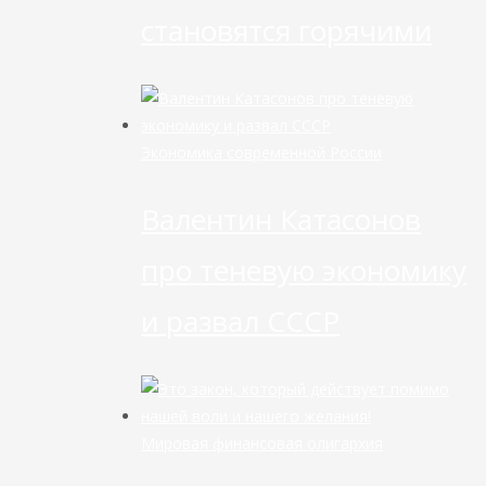
становятся горячими
Экономика современной России
Валентин Катасонов
про теневую экономику
и развал СССР
Мировая финансовая олигархия