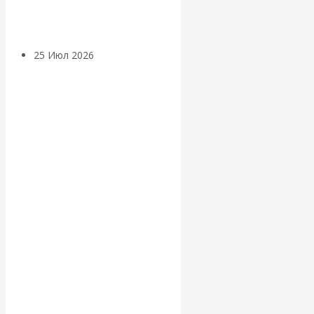
покинуть НАТО?
25 Июл 2026
Комментарии,
интервью и беседы
«Об этом
молчат»:
экономист
Валентин
Катасонов
считает, что
кризис в