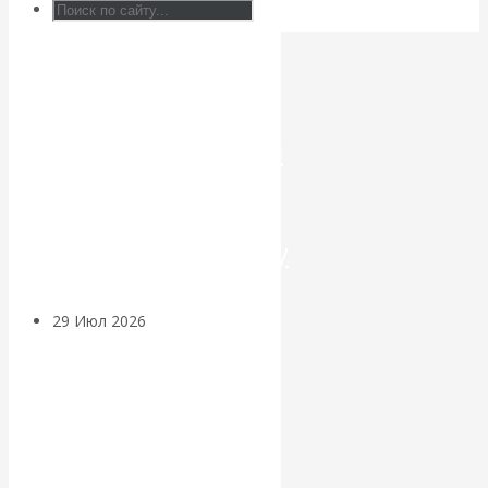
Искусственный
интеллект —
революционный
переход к
посткапитализму
29 Июл 2026
Мировая
финансовая олигархия
Валентин
Катасонов.