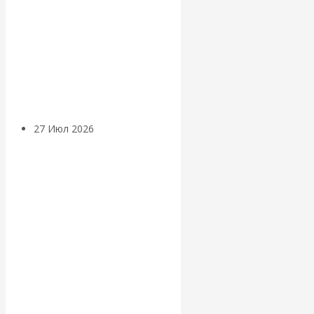
«Мировые
ростовщики»:
вчера и сегодня
27 Июл 2026
Мировая
валютная система
Валентин
КАтасонов.
«МЕТОД
ОТМЫВАНИЯ