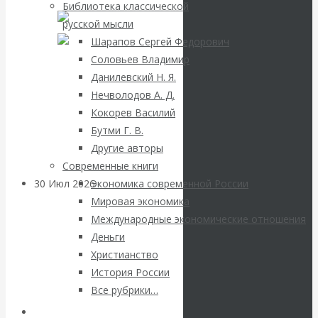
ВАлентин
Библиотека классической
русской мысли
Катасонов.
Шарапов Сергей Федорович
Соловьев Владимир
Саммит НАТО в
Данилевский Н. Я.
Нечволодов А. Д.
Турции: Drang
Кокорев Василий
Бутми Г. В.
nach Osten
Другие авторы
Современные книги
30 Июл 2026
Банки
Экономика современной России
Мировая экономика
Международные экономические отношения
Валентин
Деньги
Христианство
Катасонов. Кто
История России
определяет
Все рубрики…
Авторы РЭОШ