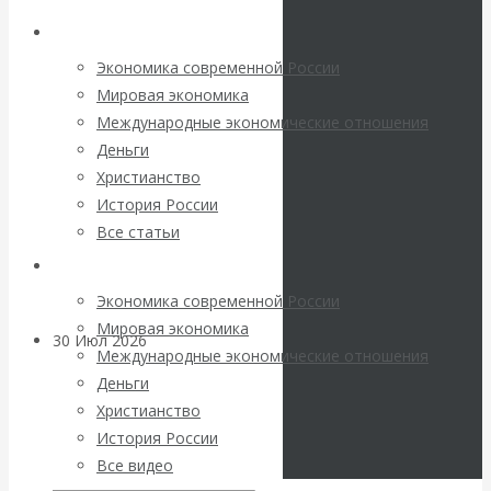
погоду на
Архив статей
финансовых
Экономика современной России
Мировая экономика
рынках?
Международные экономические отношения
Деньги
Минфины хотят
Христианство
История России
быть главнее
Все статьи
Центробанков?
Архив Видео
Экономика современной России
Мировая экономика
30 Июл 2026
Цифровая
Международные экономические отношения
экономика
Деньги
Христианство
Валентин
История России
Все видео
Катасонов.