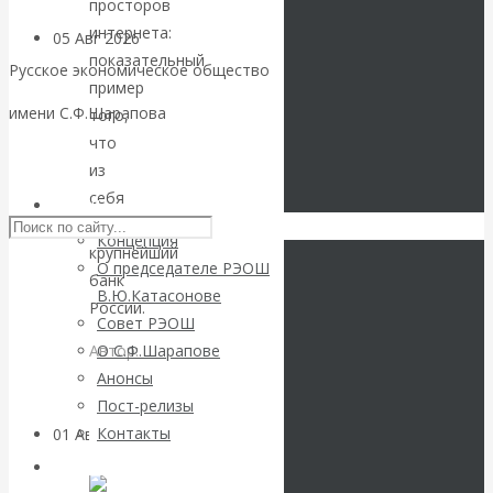
просторов
интернета:
05 Авг 2026
Деньги
показательный
Русское экономическое общество
пример
Валентин
имени С.Ф.Шарапова
того,
что
Катасонов. Еще
Skip to content
из
себя
раз на тему
РЭОШ
представляет
Концепция
блокировки
крупнейший
О председателе РЭОШ
банк
В.Ю.Катасонове
банковских
России.
Совет РЭОШ
О С.Ф.Шарапове
Автор:
счетов
Анонсы
Редакция
Пост-релизы
сайта
Контакты
Читать
01 Авг 2026
Геополитика
дальше
Библиотека