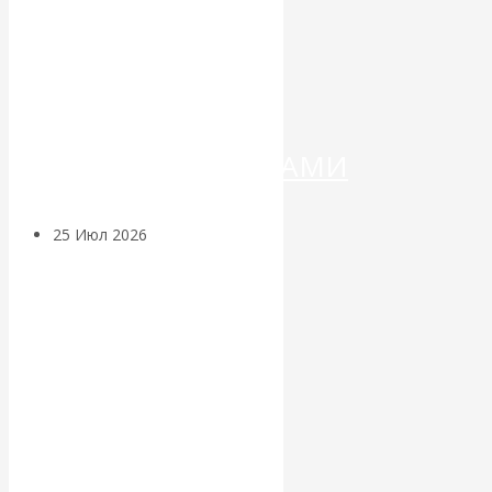
ДЕНЕГ»: КИТАЙ
ВЕДЁТ БОРЬБУ
С
КРИПТОВАЛЮТАМИ
25 Июл 2026
Геополитика
Валентин
КАтасонов.
Может ли
Америка