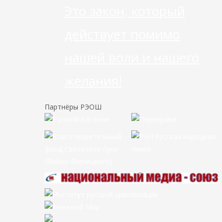
Это закон, который
действует помимо
нашей воли и нашего
желания!
Партнёры РЭОШ