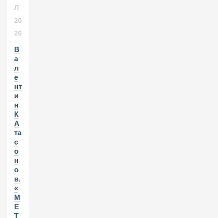
Л
20
26
В
а
л
е
нт
и
н
К
А
та
с
о
н
о
в.
«
М
Е
Т