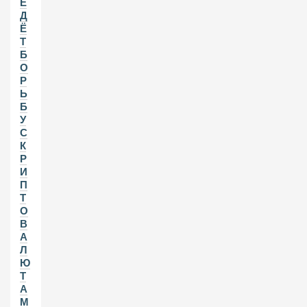
Е
Д
Ё
Т
Б
О
Р
Ь
Б
У
С
К
Р
И
П
Т
О
В
А
Л
Ю
Т
А
М