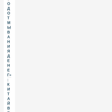
О
Д
О
Т
М
Ы
В
А
Н
И
Я
Д
Е
Н
Е
Г»
:
К
И
Т
А
Й
В