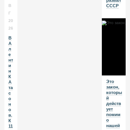
развал
СССР
В
Г
20
26
В
А
л
е
нт
и
н
К
Это
А
закон,
та
которы
с
й
о
действ
н
ует
о
помим
в.
о
К
нашей
11