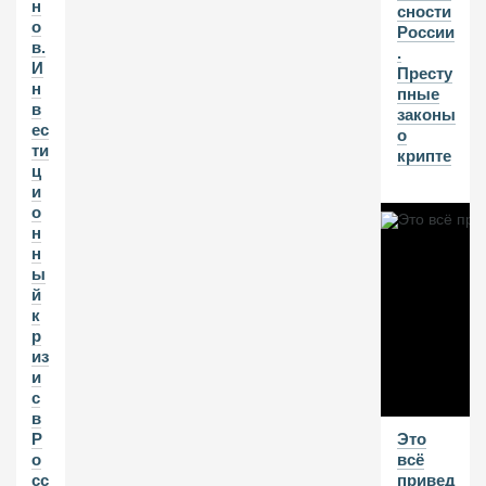
н
сности
о
России
в.
.
И
Престу
н
пные
в
законы
ес
о
ти
крипте
ц
и
о
н
н
ы
й
к
р
из
и
с
в
Это
Р
всё
о
привед
сс