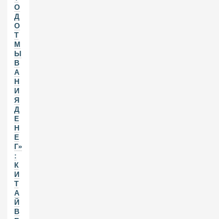
О
Д
О
Т
М
Ы
В
А
Н
И
Я
Д
Е
Н
Е
Г»
:
К
И
Т
А
Й
В