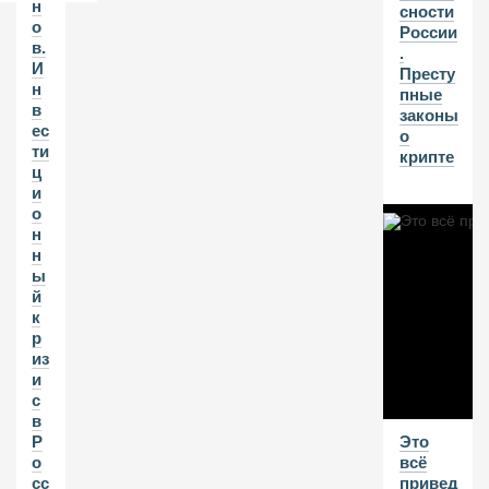
н
сности
о
России
в.
.
И
Престу
н
пные
в
законы
ес
о
ти
крипте
ц
и
о
н
н
ы
й
к
р
из
и
с
в
Это
Р
всё
о
привед
сс