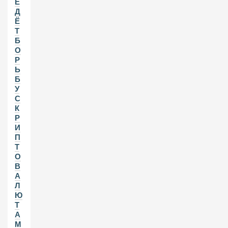
Е
Д
Ё
Т
Б
О
Р
Ь
Б
У
С
К
Р
И
П
Т
О
В
А
Л
Ю
Т
А
М