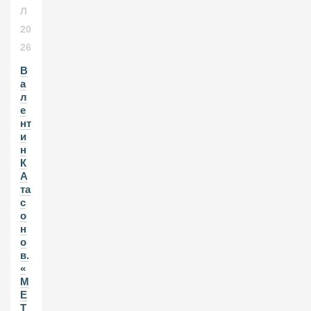
Л
20
26
В
а
л
е
нт
и
н
К
А
та
с
о
н
о
в.
«
М
Е
Т