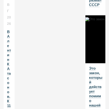
развал
СССР
В
Г
20
26
В
А
л
е
нт
и
н
К
Это
А
закон,
та
которы
с
й
о
действ
н
ует
о
помим
в.
о
К
нашей
11