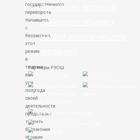
государственного
Это закон, который
переворота.
действует помимо
Начавшись
с
нашей воли и нашего
беззакония,
этот
желания!
режим
в
течение
Партнёры РЭОШ
вот
уже
полугода
своей
деятельности
продолжает
творить
беззакония.
Никакие