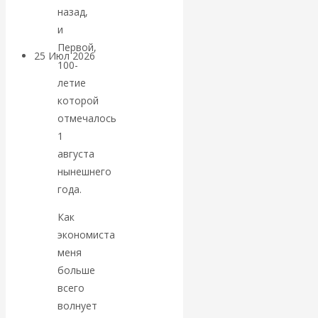
покинуть НАТО?
назад,
и
Первой,
25 Июл 2026
Комментарии,
100-
интервью и беседы
летие
которой
«Об этом
отмечалось
1
молчат»:
августа
нынешнего
экономист
года.
Валентин
Как
экономиста
Катасонов
меня
больше
считает, что
всего
волнует
кризис в