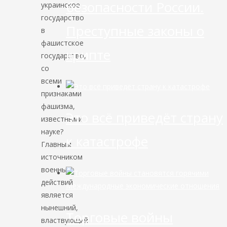
безопасности России.
украинское
государство
Преступные законы о
в
фашистское
крипте
государство,
со
всеми
признаками
фашизма,
Это всё приведёт страну
известными
науке?
к катастрофе
Главным
источником
военных
действий
Международные экономические отношения
является
нынешний,
Торговые войны
властвующий