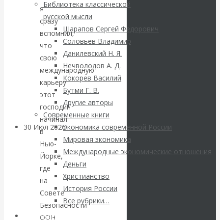
ВАлентин
Библиотека классической
я
русской мысли
сразу
Катасонов.
Шарапов Сергей Федорович
вспомнил,
Соловьев Владимир
что
Саммит НАТО в
Данилевский Н. Я.
свою
Нечволодов А. Д.
Турции: Drang
международную
Кокорев Василий
карьеру
Бутми Г. В.
nach Osten
этот
Другие авторы
господин
Современные книги
начинал
30 Июл 2026
Банки
Экономика современной России
в
Мировая экономика
Нью-
Международные экономические отношения
Валентин
Йорке,
Деньги
где
Христианство
Катасонов. Кто
на
История России
Совете
определяет
Все рубрики…
Безопасности
Авторы РЭОШ
ООН