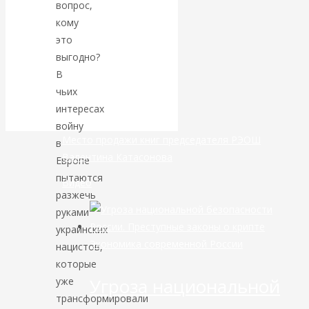
вопрос,
кому
банковской
это
выгодно?
сфере России
В
уже начался
чьих
интересах
войну
Место продажи книг председателя РЭОШ
в
Валентина Катасонова
Европе
пытаются
Видео
разжечь
руками
украинских
Экономика современной России
нацистов,
которые
Угроза национальной
уже
трансформировали