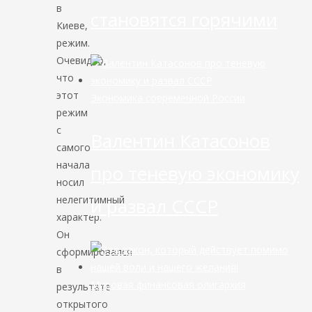
в
становятся горячими
Киеве,
режим.
Очевидно,
что
этот
Экономика современной России
режим
с
Валентин Катасонов
самого
начала
про теневую экономику
носил
нелегитимный
и развал СССР
характер.
Он
сформировался
в
Мировая финансовая олигархия
результате
открытого