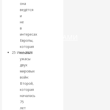
ДЕНЕГ»: КИТАЙ
она
ведётся
ВЕДЁТ БОРЬБУ
и
не
С
в
интересах
КРИПТОВАЛЮТАМИ
Европы,
которая
25 Июл 2026
Геополитика
помнит
ужасы
двух
Валентин
мировых
КАтасонов.
войн:
Второй,
Может ли
которая
началась
Америка
75
лет