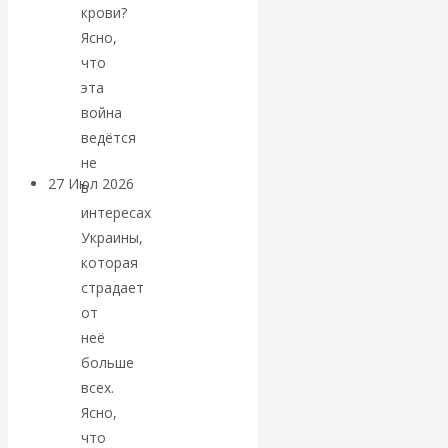
крови?
«Мировые
Ясно,
что
ростовщики»:
эта
вчера и сегодня
война
ведётся
не
27 Июл 2026
Мировая
в
валютная система
интересах
Украины,
Валентин
которая
страдает
КАтасонов.
от
неё
«МЕТОД
больше
всех.
ОТМЫВАНИЯ
Ясно,
что