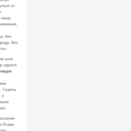
н
уться от
о
х
в.
х нашу
М
унижение,
о
ж
ет
а, без
л
роду, без
и
ти».
А
м
лом шли
е
р одного
р
омуре
и
ка
чем
п
. Газеты
о
 о
к
ании
и
н
ках.
ут
писание
ь
Н
в Осаке
А
ная