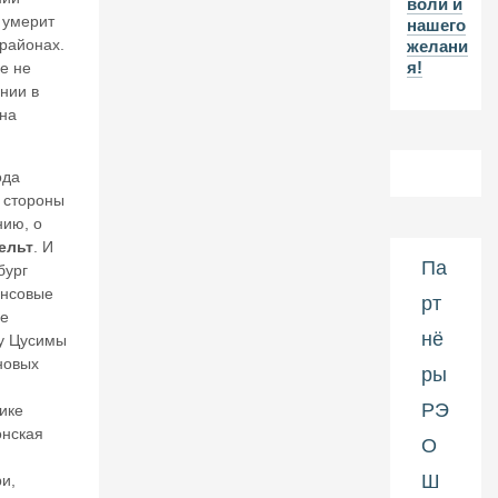
воли и
2-
 умерит
нашего
л
 районах.
желани
ет
я!
е не
и
ю
нии в
н
 на
а
ч
а
ода
л
 стороны
а
нию, о
П
ельт
. И
е
Па
бург
р
нсовые
рт
в
ле
о
нё
 у Цусимы
й
новых
м
ры
и
р
РЭ
ике
о
онская
О
в
о
Ш
и,
й