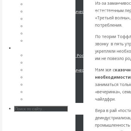
Из-за заманчивос
Мировая экономика
естественным пер
КАтасонов. К
Международные экономические отношения
«Третьей волны»,
Деньги
112-летию
потребления.
Христианство
История России
По теории Тоффле
начала Первой
Все статьи
звонку в пять ут
Архив Видео
укрепляли необхо
мировой войны:
Экономика современной России
им не повезло ро
Мировая экономика
вместо победы
Нам же сказочн
Международные экономические отношения
необходимости
Деньги
Россия
заниматься толь
Христианство
«вечеринка», сем
История России
получила
чайлдфри.
Все видео
«похабный»
Вера в рай «пост
деиндустриализац
Брестский мир
промышленность п