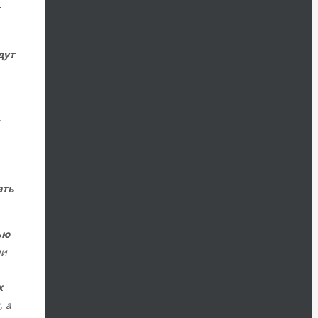
т
дут
,
ать
ью
ии
х
, а