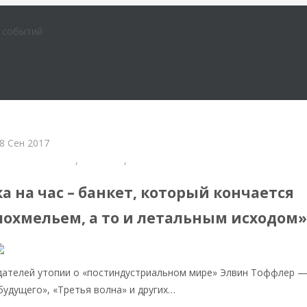
е событий
8 Сен 2017
бликации в СМИ
,
Культура
,
Образование
 на час – банкет, который кончается
охмельем, а то и летальным исходом
здателей утопии о «постиндустриальном мире» Элвин Тоффлер 
будущего», «Третья волна» и других…