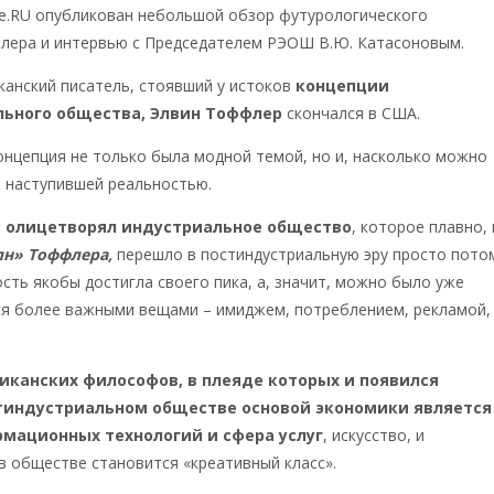
не.RU опубликован небольшой обзор футурологического
лера и интервью с Председателем РЭОШ В.Ю. Катасоновым.
анский писатель, стоявший у истоков
концепции
льного общества, Элвин Тоффлер
скончался в США.
 концепция не только была модной темой, но и, насколько можно
ь наступившей реальностью.
з олицетворял индустриальное общество
, которое плавно,
лн» Тоффлера,
перешло в постиндустриальную эру просто пото
ть якобы достигла своего пика, а, значит, можно было уже
ся более важными вещами – имиджем, потреблением, рекламой,
иканских философов, в плеяде которых и появился
тиндустриальном обществе основой экономики является
мационных технологий и сфера услуг
, искусство, и
 обществе становится «креативный класс».