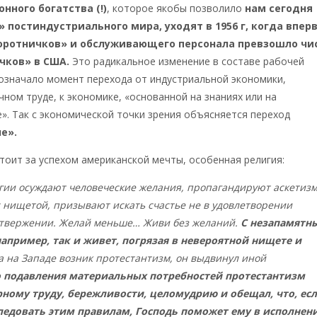
нного богатства (!)
, которое якобы позволило
нам сегодня
» постиндустриального мира, уходят в 1956 г, когда впер
оротничков» и обслуживающего персонала превзошло чи
чков» в США.
Это радикальное изменение в составе рабочей
означало момент перехода от индустриальной экономики,
чном труде, к экономике, «основанной на знаниях или на
». Так с экономической точки зрения объясняется переход
е».
стоит за успехом американской мечты, особенная религия:
гии осуждают человеческие желания, пропагандируют аскетизм
с нищетой, призывают искать счастье не в удовлетворении
 отвержении. Желай меньше… Живи без желаний.
С незапамятн
апример, так и живет, погрязая в невероятной нищете и
да на Западе возник протестантизм, он выдвинул иной
 подавления материальных потребностей протестантизм
ному труду, бережливости, целомудрию и обещал, что, ес
ледовать этим правилам,
Господь поможет ему в исполнен