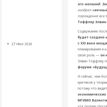
его желаний
.
За
«Мировые
изобрел
«вечный
ростовщики»:
порождение все 
Тоффлер Элвин 
вчера и сегодня
Содержание посл
будет создано 
в
XXI веке мощ
27 Июл 2026
Мировая
планирования и к
валютная система
свою роль —
он 
Элвин Тоффлер п
Валентин
форуме «Будущ
КАтасонов.
И сейчас, чем бо
критиков у теори
«МЕТОД
потому что видят
экономических
ОТМЫВАНИЯ
МГИМО Валенти
эта теория спосо