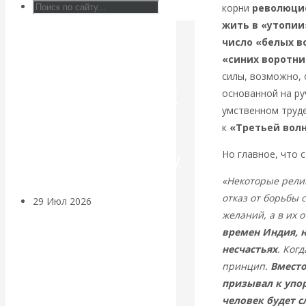
корни
революцио
Искусственный
жить в «утопии
число «белых в
интеллект —
«синих воротни
силы, возможно, 
революционный
основанной на ру
умственном труде
переход к
к
«Третьей волн
посткапитализму
Но главное, что 
«Некоторые рели
отказ от борьбы 
29 Июл 2026
Мировая
желаний, а в их
финансовая олигархия
времен Индия, н
несчастьях
. Ког
Валентин
принцип.
Вместо
призывал к упор
Катасонов.
человек будет с