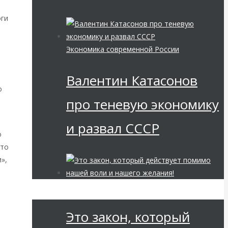
оги
Экономика современной России
Валентин Катасонов
о
про теневую экономику
и развал СССР
о
это
»,
Мировая финансовая олигархия
Это закон, который