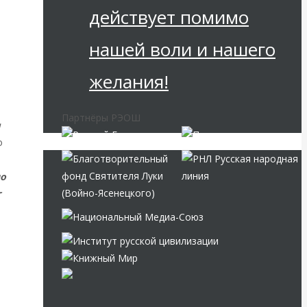
действует помимо
нашей воли и нашего
желания!
Партнёры РЭОШ
и
о
но
т