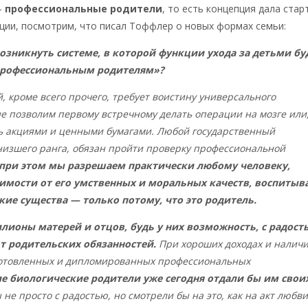
–
профессиональные родители
, то есть концепция дала стар
ции, посмотрим, что писал Тоффлер о новых формах семьи:
озникнуть системе, в которой функции ухода за детьми бу
профессиональным родителям»?
, кроме всего прочего, требует воистину универсального
е позволим первому встречному делать операции на мозге или
ть акциями и ценными бумагами. Любой государственный
низшего ранга, обязан пройти проверку профессиональной
при этом мы разрешаем практически любому человеку,
симости от его умственных и моральных качеств, воспитыв
ие существа — только потому, что это родитель.
лионы матерей и отцов, будь у них возможность, с радост
от родительских обязанностей.
При хороших доходах и налич
отовленных и дипломированных профессиональных
е биологические родители уже сегодня отдали бы им свои
 не просто с радостью, но смотрели бы на это, как на акт любви