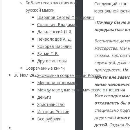
ВАлентин
Библиотека классической
Следующий этап 
русской мысли
ювенальной юсти
Катасонов.
Шарапов Сергей Федорович
«
Почему бы не в
Соловьев Владимир
Саммит НАТО в
передаваться «
Данилевский Н. Я.
Нечволодов А. Д.
Турции: Drang
Воспитание детей
Кокорев Василий
мастерства. Мы н
Бутми Г. В.
nach Osten
скажем, торгова
Другие авторы
служащий, даже 
Современные книги
пригодности.
Но 
30 Июл 2026
Банки
Экономика современной России
почти вне зави
Мировая экономика
юные человеческ
Международные экономические отношения
Валентин
Уже сегодня мил
Деньги
отказались бы 
Катасонов. Кто
Христианство
специально подг
История России
родителей
многи
определяет
Все рубрики…
детей.
Отдали бы
Авторы РЭОШ