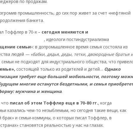
неджеров по продажам.
азгромив промышленность, до сих пор живет за счет «нефтяной
продолжения банкета.
ал Тоффлер в 70-х –
сегодня меняются и
фундаментальные
зводства человека
, идеологи постиндустриализма
щение семьи
«: в допромышленное время семья состояла из
ества людей
— «бабки, дядья, деды, тетки, двоюродные братья 
е семьи не подходят для индустриального общества, что привел
емье»,
состоящей только из родителей и детей…
Однако
лизация требует еще большей мобильности, поэтому мож
будущем многие останутся бездетными, и семья приобрете
форму: мужчина и женщина
.
, что
писал об этом Тоффлер еще в 70-80 гг.
, когда
ьи казались чем-то незыблемым, но сегодня такие вещи, как
 брак» и семьи-коммуны, о которых писал Тоффлер, в
странах» становятся реальностью у нас на глазах.