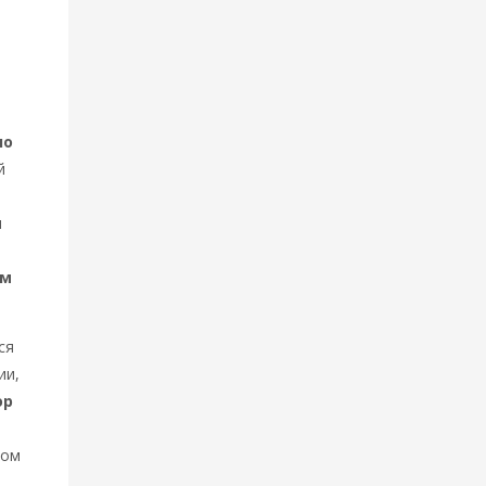
но
й
л
ом
ся
ии,
ор
зом