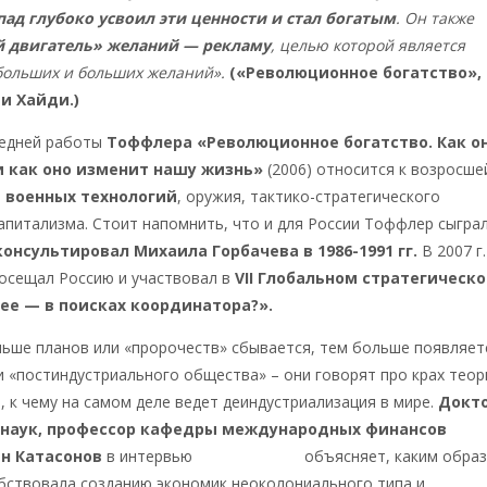
пад глубоко усвоил эти ценности и стал богатым
. Он также
 двигатель» желаний — рекламу
, целью которой является
больших и больших желаний».
(«Революционное богатство»,
и Хайди.)
едней работы
Тоффлера «Революционное богатство. Как о
и как оно изменит нашу жизнь»
(2006) относится к возросше
и военных технологий
, оружия, тактико-стратегического
апитализма. Стоит напомнить, что и для России Тоффлер сыгра
консультировал Михаила Горбачева в 1986-1991 гг.
В 2007 г.
осещал Россию и участвовал в
VII Глобальном стратегическ
ее — в поисках координатора?».
льше планов или «пророчеств» сбывается, тем больше появляет
и «постиндустриального общества» – они говорят про крах теор
, к чему на самом деле ведет деиндустриализация в мире.
Докт
 наук, профессор кафедры международных финансов
н Катасонов
в интервью
Накануне.RU
объясняет, каким обра
бствовала созданию экономик неоколониального типа и