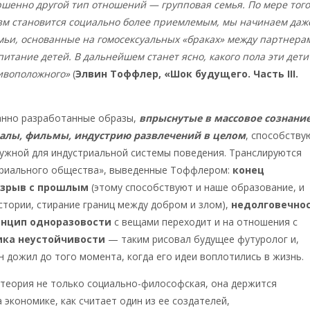
шенно другой тип отношений — групповая семья. По мере того
изм становится социально более приемлемым, мы начинаем даж
мьи, основанные на гомосексуальных «браках» между партнера
итание детей. В дальнейшем станет ясно, какого пола эти дет
тивоположного»
(
Элвин Тоффлер, «Шок будущего. Часть III.
анно разработанные образы,
впрыснутые в массовое сознани
иалы, фильмы, индустрию развлечений в целом
, способству
ужной для индустриальной системы поведения. Транслируются
триального общества», выведенные Тоффлером:
конец
азрыв с прошлым
(этому способствуют и наше образование, и
тории, стирание границ между добром и злом),
недолговечно
инцип одноразовости
с вещами переходит и на отношения с
ика неустойчивости
— таким рисовал будущее футуролог и,
н дожил до того момента, когда его идеи воплотились в жизнь.
 теория не только социально-философская, она держится
 экономике, как считает один из ее создателей,