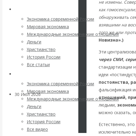
погоду на
не измены. Совер
Архив статей
как гомосексуал
финансовых
обнаруживать се
Экономика современной России
взявшими на восп
Мировая экономика
рынках?
того же или про
Международные экономические отношения
Новизна».)
Деньги
Минфины хотят
Христианство
Эти централизов
История России
быть главнее
через СМИ, сер
Все статьи
стандартизации н
Центробанков?
Архив Видео
идеи «постиндус
постоянства, р
Экономика современной России
фальсификация ис
Мировая экономика
30 Июл 2026
Цифровая
отношений, пр
Международные экономические отношения
экономика
людьми,
эконом
Деньги
можно сказать, о
Христианство
Валентин
История России
Естественно, это
Все видео
исключительно на
Катасонов.