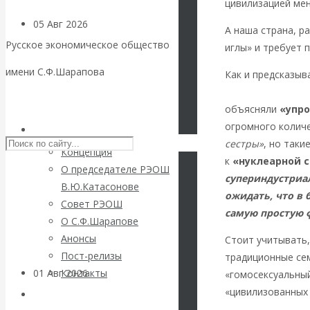
цивилизацией ме
05 Авг 2026
Деньги
А наша страна, р
Русское экономическое общество
иглы» и требует 
Валентин
имени С.Ф.Шарапова
Как и предсказыв
основы воспрои
Катасонов. Еще
Skip to content
объясняли
«упро
раз на тему
огромного колич
РЭОШ
сестры»
, но таки
Концепция
блокировки
к
«нуклеарной с
О председателе РЭОШ
супериндустриа
В.Ю.Катасонове
банковских
ожидать, что в 
Совет РЭОШ
самую простую 
О С.Ф.Шарапове
счетов
Анонсы
Стоит учитывать
Пост-релизы
традиционные сем
01 Авг 2026
Геополитика
Контакты
«гомосексуальный
«цивилизованных 
Библиотека