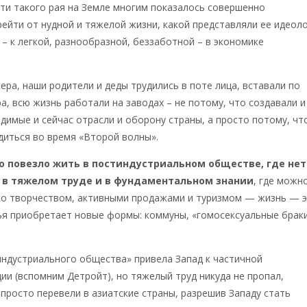
ти такого рая на Земле многим показалось совершенно
ейти от нудной и тяжелой жизни, какой представляли ее идеол
 – к легкой, разнообразной, беззаботной – в экономике
ра, наши родители и деды трудились в поте лица, вставали по
ра, всю жизнь работали на заводах – не потому, что создавали и
димые и сейчас отрасли и оборону страны, а просто потому, чт
диться во время «Второй волны».
о повезло жить в постиндустриальном обществе, где нет
 в тяжелом труде и в фундаментальном знании
, где можн
ко творчеством, активными продажами и туризмом — жизнь — 
ья приобретает новые формы: коммуны, «гомосексуальные браки
индустриального общества» привела Запад к частичной
ии (вспомним Детройт), но тяжелый труд никуда не пропал,
росто перевели в азиатские страны, разрешив Западу стать