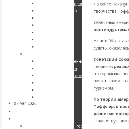
кризис в России.
Шарапов Сергей Федорович
На сайте Накану
Соловьев Владимир
творчества Тофф
Проедаем
Данилевский Н. Я.
Известный америк
Нечволодов А. Д.
основной
постиндустриа
Кокорев Василий
Бутми Г. В.
У нас в 90-х эта
капитал, но
Другие авторы
судить, оказалас
Современные книги
строим
Советский Сою
Экономика современной России
теории
«трех во
Мировая экономика
грандиозные
что промышленнос
Международные экономические отношения
начать занимать
планы
Деньги
туризмом.
Христианство
История России
По теории амер
07 Авг 2026
Постижение
Все рубрики…
Тоффлер, в пос
истории
Авторы РЭОШ
развитие инфор
Архив статей
главенствующим в
ВАлентин
Экономика современной России