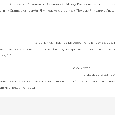
рации
Стать «пятой экономикой» мира к 2024 году Россия не сможет. Пора 
чи «Статистика не лжёт. Лгут только статистики» (Польский писатель Януш
Сериал Центробанка «Бесконечная инфляци
ии, интервью и беседы
р нет суверенитета
Автор: Михаил Блинов ЦБ сохранил ключевую ставку 
которые считают, что это решение было даже чрезмерно лояльным по от
Читать далее
же, […]
10 Июн 2020
Экономика со
атасонов. Кремль готовит нам «Новый мир»
Что скрывается за по
ровести «генетическое редактирование» в стране? Те, кто реально, а не н
Читать далее
видимо, решили: народ […]