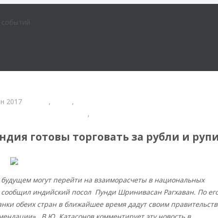
е событий
ен 2017
БРИКС
,
индия
,
отказ от доллара
кономические отношения
,
Мировая экономика
ндия готовы торговать за рубли и руп
в будущем могут перейти на взаиморасчеты в национальных
м сообщил индийский посол Пунди Шринивасан Рагхаван. По ег
анки обеих стран в ближайшее время дадут своим правительст
мендации». В.Ю. Катасонов комментирует эту новость в