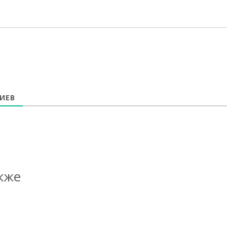
ИЕВ
кже