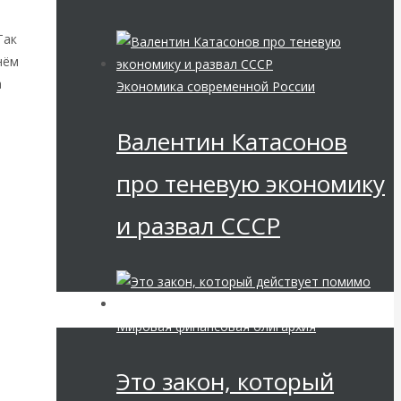
Так
нём
а
Экономика современной России
Валентин Катасонов
про теневую экономику
х
и развал СССР
.
Мировая финансовая олигархия
Это закон, который
ю