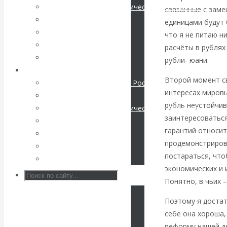
Международные экономические отношения
связанные с зам
КАтасонов. К
Деньги
единицами будут 
Христианство
что я не питаю н
112-летию
История России
расчёты в рублях
Все статьи
рубли- юани.
начала Первой
Архив Видео
Второй момент св
Экономика современной России
мировой войны:
интересах мировы
Мировая экономика
рубль неустойчив
Международные экономические отношения
вместо победы
заинтересоваться
Деньги
гарантий относит
Христианство
Россия
продемонстрирова
История России
постараться, что
Все видео
получила
экономических и 
Понятно, в чьих 
«похабный»
Поэтому я доста
Брестский мир
себе она хороша,
реформу нашей де