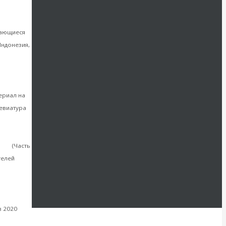
от
вающиеся
Индонезия,
Мировая
ериал на
ревиатура
ь 2
(Часть
телей
итать
в 2020