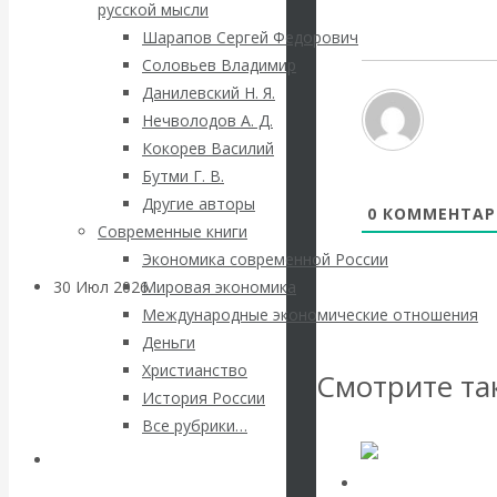
ВАлентин
русской мысли
Шарапов Сергей Федорович
Катасонов.
Соловьев Владимир
Данилевский Н. Я.
Саммит НАТО в
Нечволодов А. Д.
Кокорев Василий
Турции: Drang
Бутми Г. В.
Другие авторы
nach Osten
0
КОММЕНТАР
Современные книги
Экономика современной России
30 Июл 2026
Банки
Мировая экономика
Международные экономические отношения
Деньги
Валентин
Христианство
Смотрите та
История России
Катасонов. Кто
Все рубрики…
определяет
Авторы РЭОШ