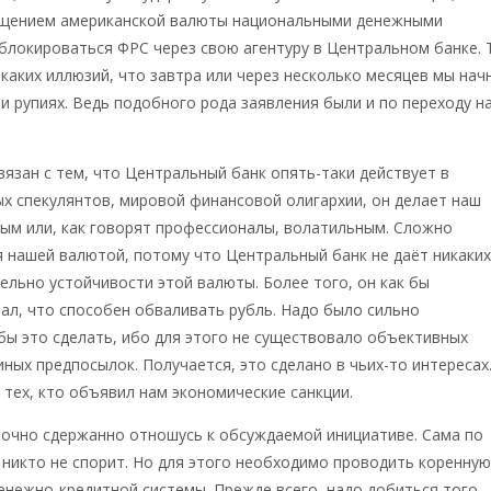
ещением американской валюты национальными денежными
блокироваться ФРС через свою агентуру в Центральном банке. 
икаких иллюзий, что завтра или через несколько месяцев мы нач
 и рупиях. Ведь подобного рода заявления были и по переходу н
язан с тем, что Центральный банк опять-таки действует в
х спекулянтов, мировой финансовой олигархии, он делает наш
ым или, как говорят профессионалы, волатильным. Сложно
 нашей валютой, потому что Центральный банк не даёт никаки
ельно устойчивости этой валюты. Более того, он как бы
л, что способен обваливать рубль. Надо было сильно
бы это сделать, ибо для этого не существовало объективных
иных предпосылок. Получается, это сделано в чьих-то интересах
– тех, кто объявил нам экономические санкции.
точно сдержанно отношусь к обсуждаемой инициативе. Сама по
 никто не спорит. Но для этого необходимо проводить коренну
нежно-кредитной системы. Прежде всего, надо добиться того,