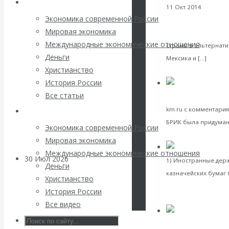
Архив статей
погоду на
11 Окт 2014
Междуна
Экономика современной России
«Развивающиеся с
финансовых
Мировая экономика
«пятой колонны»
Международные экономические отношения
страны в альтернати
рынках?
Деньги
Читат
Мексика и […]
Христианство
VK
Facebook
Twitter
Минфины хотят
История России
Все статьи
Пул рез
экономика
быть главнее
km.ru с комментария
Архив Видео
Центробанков?
БРИК была придумана
Экономика современной России
VK
Facebook
Twitter
Мировая экономика
Международные экономические отношения
30 Июл 2026
Цифровая
1) Иностранные дер
Деньги
экономика
казначейских бумаг 
Христианство
далее
История России
VK
Facebook
Twitter
Валентин
Все видео
Катасонов.
Экономика совреме