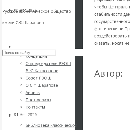
чтобы Центральн
05 Авг 2026
Деньги
Русское экономическое общество
стабильности ден
государственного
имени С.Ф.Шарапова
Валентин
фактически ни Пр
Skip to content
воздействовать н
Катасонов. Еще
сказать, носят н
РЭОШ
раз на тему
http://www.zavtra.
Концепция
О председателе РЭОШ
блокировки
Автор:
В.Ю.Катасонове
Совет РЭОШ
банковских
О С.Ф.Шарапове
Юрьев
Анонсы
счетов
Пост-релизы
Контакты
Все посты автор
01 Авг 2026
Геополитика
Вернуться назад
Библиотека
Библиотека классической