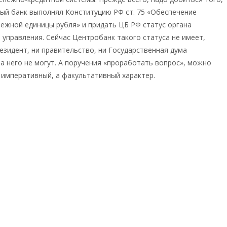
ый банк выполнял Конституцию РФ ст. 75 «Обеспечение
ежной единицы рубля» и придать ЦБ РФ статус органа
 управления. Сейчас Центробанк такого статуса не имеет,
езидент, ни правительство, ни Государственная дума
а него не могут. А поручения «проработать вопрос», можно
е императивный, а факультативный характер.
ru/content/view/indiya-3/#
Катасонов Валентин
ич
а: Катасонов Валентин Юрьевич
→