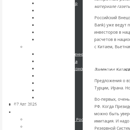
кризис в России.
Соловьев Владимир
материале газеты
Данилевский Н. Я.
Проедаем
Российский Внешэк
Нечволодов А. Д.
Bank) уже ведут 
Кокорев Василий
основной
инвесторов в нац
Бутми Г. В.
расчетов в нацио
Другие авторы
капитал, но
с Китаем, Вьетна
Современные книги
Экономика современной России
строим
Мировая экономика
Международные экономические отношения
Валентин Катасо
грандиозные
Деньги
Предложения о в
Христианство
планы
Турции, Ирана. Н
История России
Все рубрики…
Во-первых, очен
07 Авг 2026
Постижение
Авторы РЭОШ
РФ. Когда Презид
истории
Архив статей
можно быть увере
Экономика современной России
имитация. И надо
Мировая экономика
ВАлентин
Резервной Систем