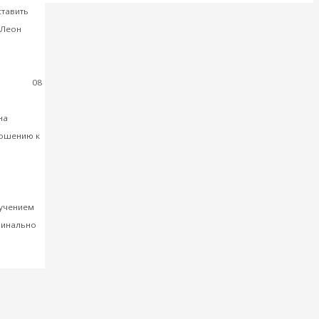
ставить
 Леон
08
я»… У
на
ношению к
временной
ручением
оминально