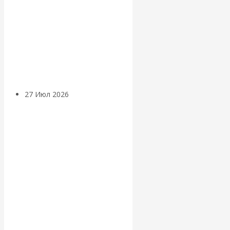
«Мировые
ростовщики»:
вчера и сегодня
27 Июл 2026
Мировая
валютная система
Валентин
КАтасонов.
«МЕТОД
ОТМЫВАНИЯ