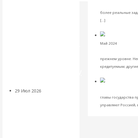
Российской Феде
Искусственный
более реальные зада
Читать далее
[…]
интеллект —
VK
Facebook
Twitter
революционный
Май 2024
Комментар
России до сих по
переход к
прежнем уровне. Не
кредитуемым; другие 
посткапитализму
VK
Facebook
Twitter
Валентин К
России
29 Июл 2026
Мировая
главы государства п
финансовая олигархия
управляют Россией, 
VK
Facebook
Twitter
Валентин
Катасонов.