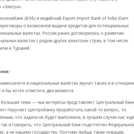
 «Завтра».
ономбанк (ВЭБ) и индийский Export-Import Bank of India (Exim
переговоры о возможной выдаче кредитов для потенциальных
иональных валютах. Россия ранее договорилась о развитии
нальных валютах с рядом других азиатских стран, в том числе
мом и Турцией.
нов:
заимозачёте в национальных валютах звучат также и в отношен
о я бы хотел отметить два момента.
ь большая тема — чьи интересы представляет Центральный бан
ент поручает Центробанку проработать какой-то вопрос, то
нным, что задача не будет выполнена, в лучшем случае нас жд
 так и говорить, что Центральный банк подотчётен Федерально
е, а не нашему государству. Поэтому любые такие новация,