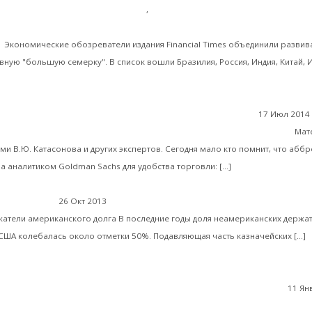
Катасонов:
родные экономические отношения
,
Мировая экономика
траны смогут подвинуть «большую семерку» после избавления 
»
Экономические обозреватели издания Financial Times объединили разви
вную "большую семерку". В список вошли Бразилия, Россия, Индия, Китай, 
ь далее
17 Июл 2014
ервных валют БРИКС: пиар или реальная альтернатива МВФ?
Мат
ми В.Ю. Катасонова и других экспертов. Сегодня мало кто помнит, что абб
Читать далее
 аналитиком Goldman Sachs для удобства торговли: […]
Кому должны США? Част
26 Окт 2013
Мировая экономика
жатели американского долга В последние годы доля неамериканских держа
Ч
США колебалась около отметки 50%. Подавляющая часть казначейских […]
11 Ян
Валентин Катасонов. ВВП как «национальная идея»
нной России