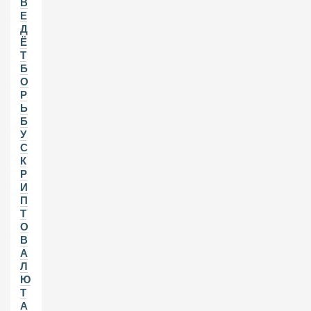
В
Е
Д
Ё
Т
Б
О
Р
Ь
Б
У
С
К
Р
И
П
Т
О
В
А
Л
Ю
Т
А