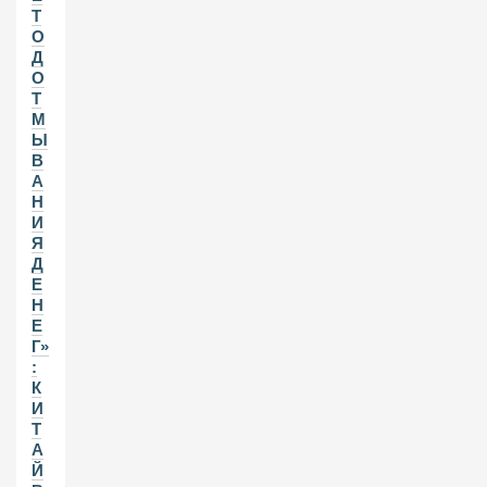
Т
О
Д
О
Т
М
Ы
В
А
Н
И
Я
Д
Е
Н
Е
Г»
:
К
И
Т
А
Й