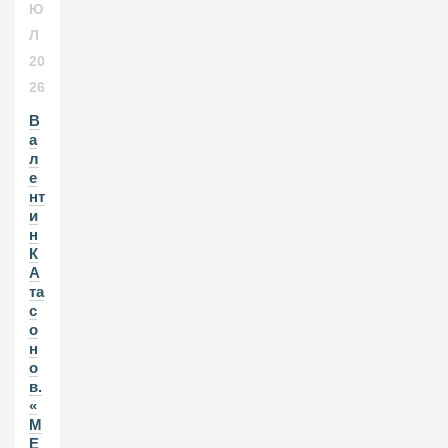
Ю
Л
20
26
В
а
л
е
нт
и
н
К
А
та
с
о
н
о
в.
«
М
Е