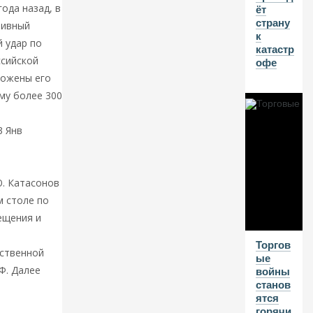
ода назад, в
ёт
а
страну
н
тивный
к
к
 удар по
катастр
о
сийской
офе
в
ск
рожены его
и
му более 300
х
с
ч
3 Янв
ет
енной
о
в
. Катасонов
м столе по
01
ещения и
А
В
Торгов
рственной
ые
Г
Ф. Далее
войны
20
станов
ее
26
ятся
горячи