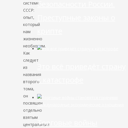
безопасности России.
системе
СССР:
Преступные законы о
опыт,
который
крипте
нам
жизненно
необходим.
Как
следует
Это всё приведёт страну
из
названия
к катастрофе
второго
тома,
он
посвящен
Международные экономические отношения
отдельно
взятым
Торговые войны
центральным