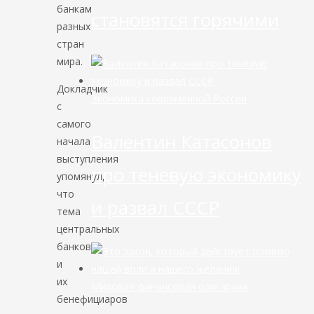
банкам
становятся горячими
разных
стран
мира.
Докладчик
Экономика современной России
с
самого
Валентин Катасонов
начала
выступления
про теневую экономику
упомянул,
что
и развал СССР
тема
центральных
банков
и
их
Мировая финансовая олигархия
бенефициаров