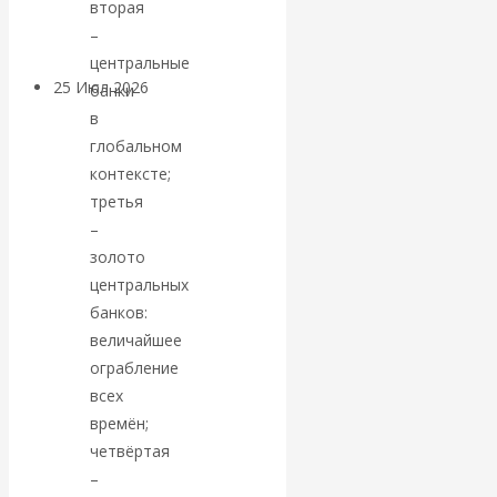
вторая
покинуть НАТО?
–
центральные
25 Июл 2026
Комментарии,
банки
интервью и беседы
в
глобальном
контексте;
«Об этом
третья
молчат»:
–
золото
экономист
центральных
банков:
Валентин
величайшее
ограбление
Катасонов
всех
времён;
считает, что
четвёртая
–
кризис в