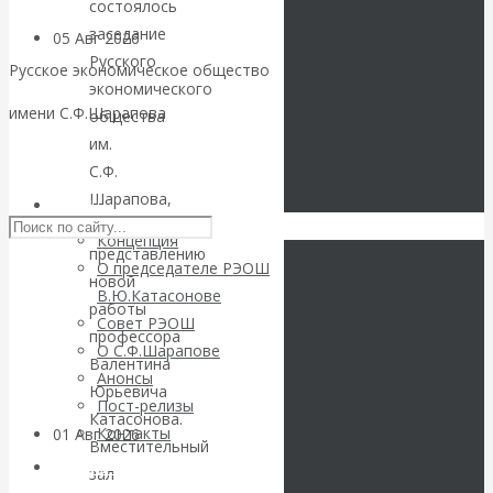
состоялось
заседание
05 Авг 2026
Деньги
Русского
Русское экономическое общество
экономического
Валентин
имени С.Ф.Шарапова
общества
им.
Катасонов. Еще
Skip to content
С.Ф.
Шарапова,
раз на тему
РЭОШ
посвященное
Концепция
блокировки
представлению
О председателе РЭОШ
новой
В.Ю.Катасонове
банковских
работы
Совет РЭОШ
профессора
О С.Ф.Шарапове
счетов
Валентина
Анонсы
Юрьевича
Пост-релизы
Катасонова.
Контакты
01 Авг 2026
Геополитика
Вместительный
Библиотека
зал