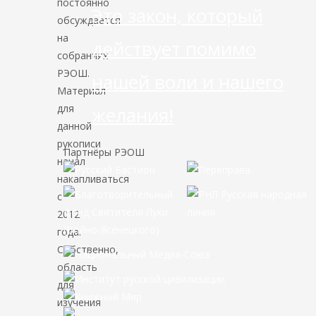
постоянно
Это закон, который
обсуждается
на
действует помимо
собраниях
РЭОШ.
нашей воли и нашего
Материал
для
желания!
данной
рукописи
Партнёры РЭОШ
начал
накапливаться
с
2012
года.
Собственно,
область
для
изучения