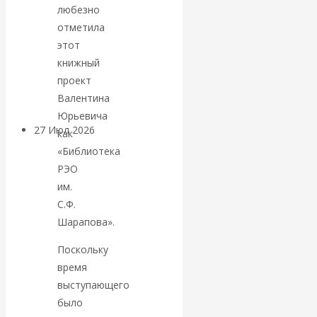
любезно
«Мировые
отметила
этот
ростовщики»:
книжный
вчера и сегодня
проект
Валентина
Юрьевича
27 Июл 2026
Мировая
как
валютная система
«Библиотека
РЭО
Валентин
им.
С.Ф.
КАтасонов.
Шарапова».
Поскольку
«МЕТОД
время
выступающего
ОТМЫВАНИЯ
было