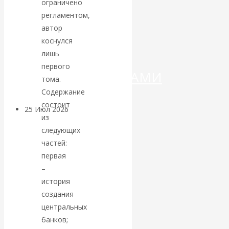
ДЕНЕГ»: КИТАЙ
ограничено
регламентом,
ВЕДЁТ БОРЬБУ
автор
коснулся
С
лишь
первого
КРИПТОВАЛЮТАМИ
тома.
Содержание
состоит
25 Июл 2026
Геополитика
из
следующих
Валентин
частей:
первая
КАтасонов.
–
история
Может ли
создания
центральных
Америка
банков;