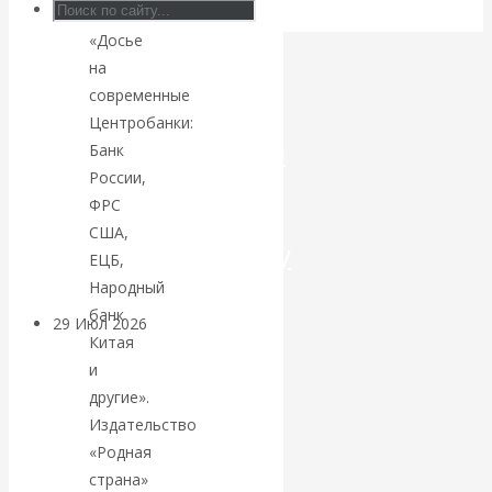
—
Искусственный
«Досье
на
интеллект —
современные
Центробанки:
революционный
Банк
России,
переход к
ФРС
США,
посткапитализму
ЕЦБ,
Народный
банк
29 Июл 2026
Мировая
Китая
финансовая олигархия
и
другие».
Валентин
Издательство
«Родная
Катасонов.
страна»