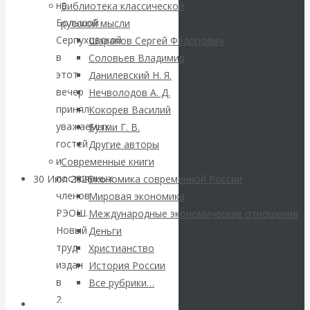
ВАлентин
на
Библиотека классической
Большой
русской мысли
Катасонов.
Серпуховской
Шарапов Сергей Федорович
в
Соловьев Владимир
Саммит НАТО в
этот
Данилевский Н. Я.
вечер
Нечволодов А. Д.
Турции: Drang
принял
Кокорев Василий
уважаемых
Бутми Г. В.
nach Osten
гостей
Другие авторы
и
Современные книги
постоянных
30 Июл 2026
Банки
Экономика современной России
членов
Мировая экономика
РЭОШ.
Международные экономические отношения
Валентин
Новый
Деньги
труд
Христианство
Катасонов. Кто
издан
История России
определяет
в
Все рубрики…
2
Авторы РЭОШ