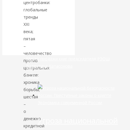
центробанки:
глобальные
банковской
тренды
XXI
сфере России
века;
уже начался
пятая
–
человечество
Место продажи книг председателя РЭОШ
против
Валентина Катасонова
центральных
банков:
Видео
хроника
борьбы;
шестая
Экономика современной России
–
о
Угроза национальной
денежно-
кредитной