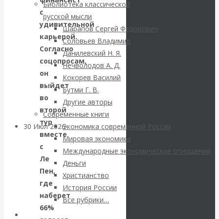
ВАлентин
Библиотека классической
с
русской мысли
Катасонов.
удивительной
Шарапов Сергей Федорович
карьерой.
Соловьев Владимир
Саммит НАТО в
Согласно
Данилевский Н. Я.
соцопросам,
Нечволодов А. Д.
Турции: Drang
он
Кокорев Василий
выйдет
Бутми Г. В.
nach Osten
во
Другие авторы
второй
Современные книги
тур
30 Июл 2026
Банки
Экономика современной России
вместе
Мировая экономика
с
Международные экономические отношения
Валентин
Ле
Деньги
Пен,
Христианство
Катасонов. Кто
где
История России
наберет
определяет
Все рубрики…
66%
Авторы РЭОШ