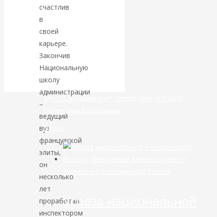
счастлив
банковской
в
своей
сфере России
карьере.
Закончив
уже начался
Национальную
школу
администрации
Место продажи книг председателя РЭОШ
–
Валентина Катасонова
ведущий
Видео
вуз
французской
элиты,
он
Экономика современной России
несколько
лет
Угроза национальной
проработал
инспектором