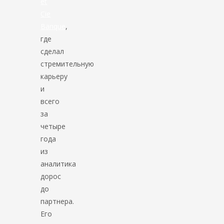
et
Cie
Banque
,
где
сделал
стремительную
карьеру
и
всего
за
четыре
года
из
аналитика
дорос
до
партнера.
Его