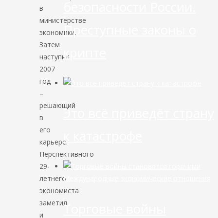
безопасности России.
в
министерстве
Преступные законы о
экономики.
Затем
крипте
наступил
2007
год
–
решающий
Это всё приведёт страну
в
его
к катастрофе
карьере.
Перспективного
29-
летнего
Международные экономические отношения
экономиста
заметил
Торговые войны
и