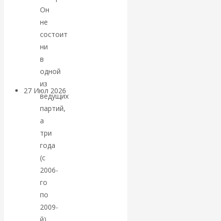
«Мировые
Он
не
ростовщики»:
состоит
ни
вчера и сегодня
в
одной
из
27 Июл 2026
Мировая
ведущих
валютная система
партий,
а
Валентин
три
года
КАтасонов.
(с
2006-
«МЕТОД
го
по
ОТМЫВАНИЯ
2009-
й)