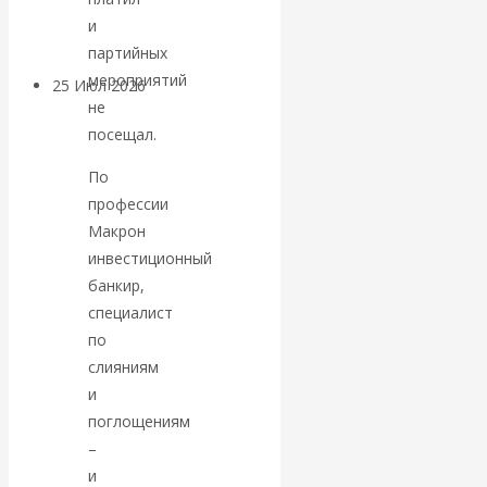
покинуть НАТО?
и
партийных
мероприятий
25 Июл 2026
Комментарии,
не
интервью и беседы
посещал.
«Об этом
По
профессии
молчат»:
Макрон
инвестиционный
экономист
банкир,
специалист
Валентин
по
слияниям
Катасонов
и
поглощениям
считает, что
–
и
кризис в