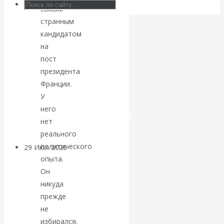
самым
Искусственный
странным
кандидатом
интеллект —
на
пост
революционный
президента
Франции.
переход к
У
него
посткапитализму
нет
реального
политического
29 Июл 2026
Мировая
опыта.
финансовая олигархия
Он
никуда
Валентин
прежде
не
Катасонов.
избирался.