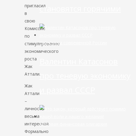
пригласил
становятся горячими
в
свою
Комиссию
по
Экономика современной России
стимулированию
экономического
роста
Валентин Катасонов
Жак
про теневую экономику
Аттали.
Жак
и развал СССР
Аттали
–
личность
весьма
интересная.
Мировая финансовая олигархия
Формально