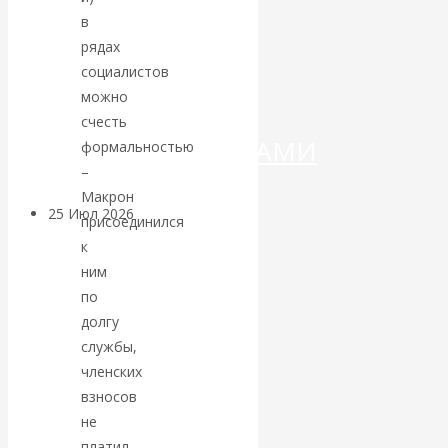
ДЕНЕГ»: КИТАЙ
в
рядах
ВЕДЁТ БОРЬБУ
социалистов
С
можно
счесть
КРИПТОВАЛЮТАМИ
формальностью
–
Макрон
25 Июл 2026
Геополитика
присоединился
к
Валентин
ним
по
КАтасонов.
долгу
службы,
Может ли
членских
взносов
Америка
не
платил