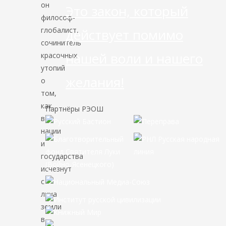
он
Это закон, который
философ-
глобалист,
действует помимо
сочинитель
нашей воли и нашего
красочных
утопий
желания!
о
том,
как
Партнёры РЭОШ
все
нации
и
государства
исчезнут
с
лица
земли
в