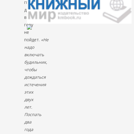
гг.
дело
в
гору
не
пойдет.
«Не
надо
включать
будильник,
чтобы
дождаться
истечения
этих
двух
лет.
Поспать
два
года