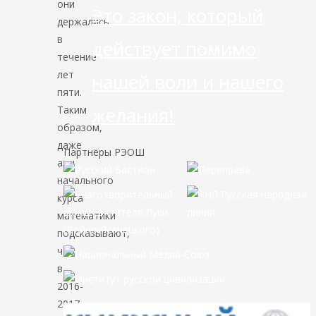
они
Это закон, который
держались
в
действует помимо
течение
лет
нашей воли и нашего
пяти.
желания!
Таким
образом,
даже
Партнёры РЭОШ
азы
начального
курса
математики
подсказывают,
что
в
2016-
2017