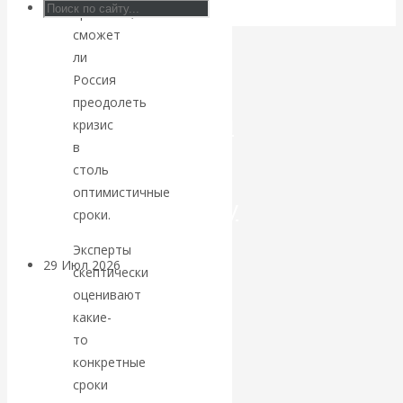
прогнозы,
Искусственный
сможет
ли
интеллект —
Россия
преодолеть
революционный
кризис
в
переход к
столь
оптимистичные
посткапитализму
сроки.
Эксперты
29 Июл 2026
Мировая
скептически
финансовая олигархия
оценивают
какие-
Валентин
то
конкретные
Катасонов.
сроки