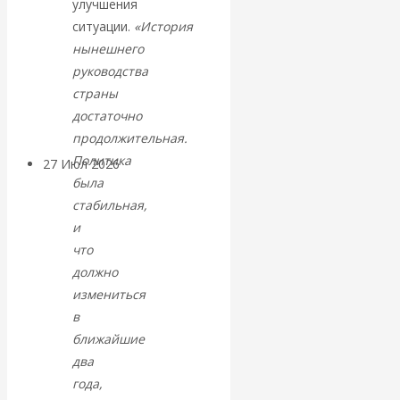
улучшения
«Мировые
ситуации.
«История
нынешнего
ростовщики»:
руководства
страны
вчера и сегодня
достаточно
продолжительная.
Политика
27 Июл 2026
Мировая
была
валютная система
стабильная,
и
Валентин
что
должно
КАтасонов.
измениться
в
«МЕТОД
ближайшие
ОТМЫВАНИЯ
два
года,