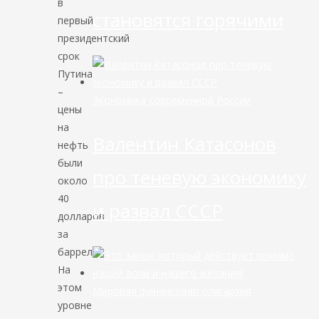
в
становятся горячими
первый
президентский
срок
Путина
–
Экономика современной России
цены
на
Валентин Катасонов
нефть
были
про теневую экономику
около
40
и развал СССР
долларов
за
баррель.
На
этом
Мировая финансовая олигархия
уровне