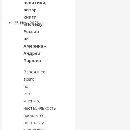
покинуть НАТО?
политики,
автор
книги
25 Июл 2026
Комментарии,
«Почему
интервью и беседы
Россия
не
«Об этом
Америка»
Андрей
молчат»:
Паршев
.
Вероятнее
экономист
всего,
по
Валентин
его
Катасонов
мнению,
нестабильность
считает, что
продлится,
поскольку
кризис в
экономика,