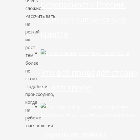
очень
безопасности России.
сложно».
Рассчитывать
Преступные законы о
на
крипте
резкий
их
рост
тем
более
Это всё приведёт страну
не
стоит.
к катастрофе
Подобное
происходило,
когда
на
Международные экономические отношения
рубеже
тысячелетий
Торговые войны
–