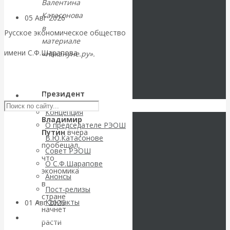
Валентина
Катасонова
05 Авг 2026
Деньги
в
Русское экономическое общество
материале
Валентин
имени С.Ф.Шарапова
«Накануне.ру».
Катасонов. Еще
Skip to content
раз на тему
Президент
РЭОШ
РФ
Концепция
блокировки
Владимир
О председателе РЭОШ
Путин
вчера
В.Ю.Катасонове
банковских
пообещал,
Совет РЭОШ
что
О С.Ф.Шарапове
счетов
экономика
Анонсы
в
Пост-релизы
стране
Контакты
01 Авг 2026
Геополитика
начнет
Библиотека
расти