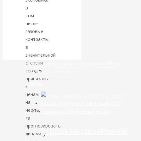
в
банковской
том
числе
сфере России
газовые
контракты,
уже начался
в
значительной
степени
Место продажи книг председателя РЭОШ
сегодня
Валентина Катасонова
привязаны
Видео
к
ценам
на
нефть,
Экономика современной России
«а
прогнозировать
Угроза национальной
динамику