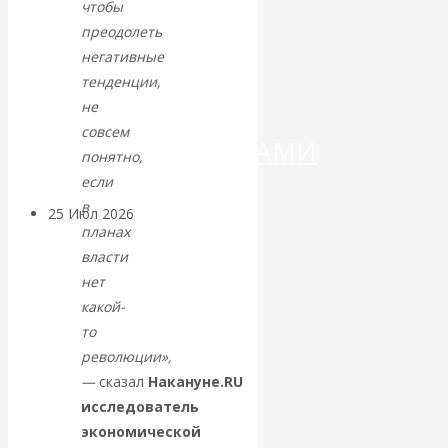
ДЕНЕГ»: КИТАЙ
чтобы
преодолеть
ВЕДЁТ БОРЬБУ
негативные
тенденции,
С
не
совсем
КРИПТОВАЛЮТАМИ
понятно,
если
в
25 Июл 2026
Геополитика
планах
власти
Валентин
нет
какой-
КАтасонов.
то
революции»,
Может ли
—
сказал
Накануне.RU
исследователь
Америка
экономической