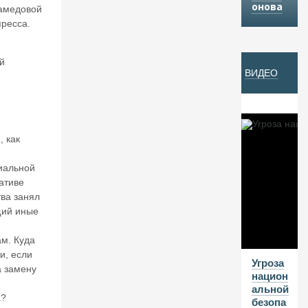
онова
амедовой
Й
пресса.
07
й
ВИДЕО
А
В
Г
20
 как
26
иальной
В
а
ативе
л
тва занял
е
щий иные
нт
и
м. Куда
н
и, если
К
Угроза
а замену
ат
национ
ас
альной
а?
о
безопа