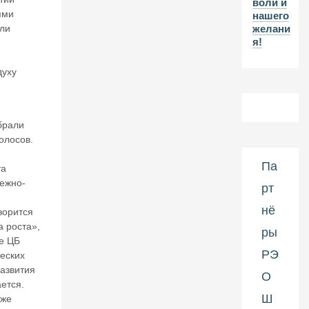
воли и
2-
ями
нашего
л
ыли
желани
ет
я!
и
ю
н
духу
а
ч
а
л
брали
а
олосов.
П
е
Па
та
р
ежно-
рт
в
о
нё
ворится
й
а роста»,
м
ры
и
е ЦБ
р
РЭ
еских
о
развития
О
в
ется.
о
Ш
уже
й