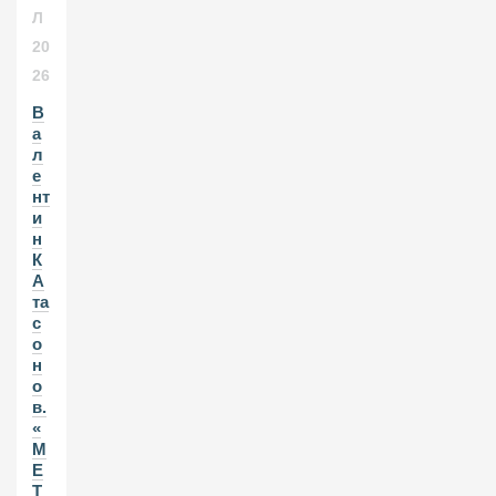
Л
20
26
В
а
л
е
нт
и
н
К
А
та
с
о
н
о
в.
«
М
Е
Т