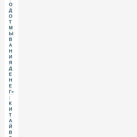
О
Д
О
Т
М
Ы
В
А
Н
И
Я
Д
Е
Н
Е
Г»
:
К
И
Т
А
Й
В