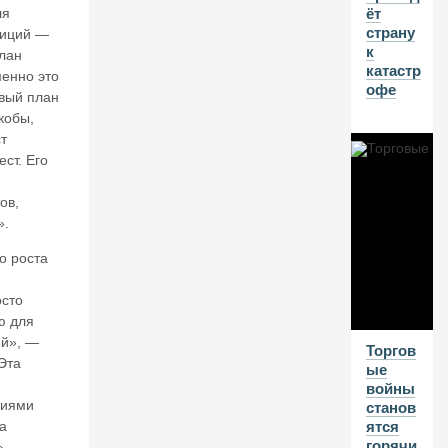
ля
ёт
и
страну
и.
тиций —
к
П
план
катастр
р
менно это
офе
о
овый план
е
кобы,
д
т
ае
ст. Его
м
о
ов
,
с
н
».
о
о роста
в
й
н
о
осто
й
ю для
ка
ий», —
Торгов
п
Эта
ые
ит
войны
а
тиями
станов
л,
а
ятся
н
горячи
»