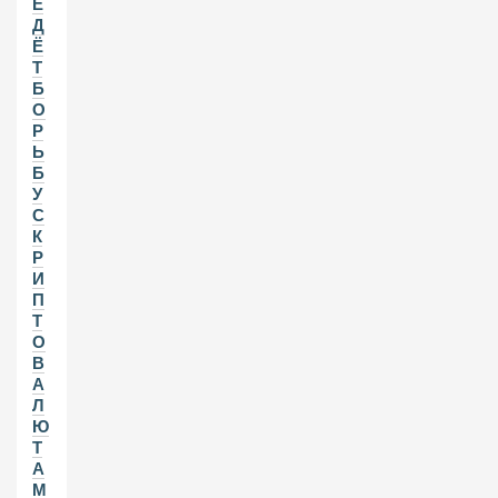
Е
Д
Ё
Т
Б
О
Р
Ь
Б
У
С
К
Р
И
П
Т
О
В
А
Л
Ю
Т
А
М