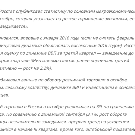
 Росстат опубликовал статистику по основным макроэкономичес
ктябрь, которая указывает на резкое торможение экономики, ее
«выдыхается».
ановился, впервые с января 2016 года (если не считать февраль
 минусовая динамика объяснялась високосным 2016 годом). Росс
л оценку по динамике ВВП за третий квартал — замедление до
тором квартале (Минэкономразвития ранее оценивало третий
зитивно — рост на 2,2%).
убликовал данные по обороту розничной торговли в октябре,
, сельскому хозяйству, динамике ВВП и инвестициям в основн
яцев.
 торговли в России в октябре увеличился на 3% по сравнению 
да. По сравнению с динамикой сентября (3,1%) рост оборота
ицы незначительно замедлился, прервав тренд на ускорения
шийся в начале III квартала. Кроме того, октябрьский показател