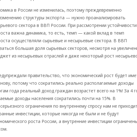
омика в России не изменилась, поэтому преждевременно
 изменению структуры экспорта — нужно проанализировать
рьевого сектора в ВВП России. При рассмотрении устойчивости
оста важна динамика, то есть, темп — какой вклад в темп
роста осуществляли сырьевые и несырьевые сектора. В ВВП
ваться большая доля сырьевых секторов, несмотря на увеличен
джет из несырьевых отраслей и даже некоторый рост несырьев
едупреждали правительство, что экономический рост будет име
нову, потому что сократились реально располагаемые доходы
огам года реальный доход граждан возрастет всего на 1%! За 4 г
аемые доходы населения сократились почти на 15%. В
серьезного ограничения по внутреннему спросу нам не приходи
ранные инвестиции, которые никогда не были и не будут
омического роста России, а внутренние инвестиции ограничены
сом.