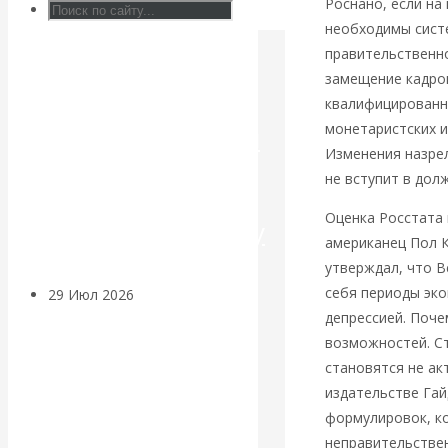
Роснано, если на
необходимы сист
Искусственный
правительственно
замещение кадро
интеллект —
квалифицирован
монетаристских и
революционный
Изменения назрел
переход к
не вступит в дол
Оценка Росстата 
посткапитализму
американец Пол К
утверждал, что В
себя периоды эко
29 Июл 2026
Мировая
депрессией. Поче
финансовая олигархия
возможностей. С
становятся не ак
Валентин
издательстве Гай
формулировок, к
Катасонов.
неправительстве