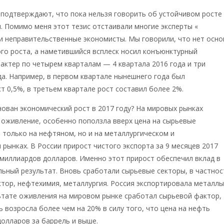
подтверждают, что пока нельзя говорить об устойчивом росте
. Помимо меня этот тезис отстаивали многие эксперты «
Русско
 и неправительственные экономисты. Мы говорили, что нет осн
го роста, а наметившийся всплеск носил конъюнктурный
актер по четырем кварталам — 4 квартала 2016 года и три
да. Например, в первом квартале нынешнего года был
т 0,5%, в третьем квартале рост составил более 2%.
ован экономический рост в 2017 году? На мировых рынках
 оживление, особенно поползла вверх цена на сырьевые
только на нефтяном, но и на металлургическом и
рынках. В России прирост чистого экспорта за 9 месяцев 2017
 миллиардов долларов. Именно этот прирост обеспечил вклад в
ный результат. Вновь сработали сырьевые секторы, в частнос
тор, нефтехимия, металлургия. Россия экспортировала металлы
ультате оживления на мировом рынке сработал сырьевой фактор,
ь возросла более чем на 20% в силу того, что цена на нефть
долларов за баррель и выше.