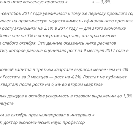
енно ниже консенсус-прогноза «
Интерфакса
» — 3,6%.
-сентябрь 2017 года увеличился к тому же периоду прошлого го
зывает на практическую недостижимость официального прогноз
 росту экономики на 2,1% в 2017 году — для этого экономика
олее чем на 3% в четвертом квартале, что практически
 слабого октября. Эти данные оказались ниже расчетов
я, которое раньше оценивало рост за 9 месяцев 2017 года в
новной капитал в третьем квартале выросли менее чем на 4%
 Росстата за 9 месяцев — рост на 4,2%, Росстат не публикует
 квартал) после роста на 6,3% во втором квартале.
х доходов в октябре ускорилось в годовом выражении до 1,3%
вгусте.
ки за октябрь проанализировал в интервью «
Русской народной
т, доктор экономических наук, профессор
Олег Сергеевич