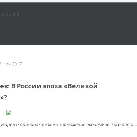
е событий
2 Ноя 2017
ременной России
ев: В России эпоха «Великой
»?
ухарев о причинах резкого торможения экономического роста 