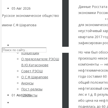
Данные Росстата 
05 Авг 2026
Деньги
экономики России
Русское экономическое общество
народной линии
»
Валентин
для экономическо
имени С.Ф.Шарапова
неустойчивый хар
Катасонов. Еще
Skip to content
квартала 2017 го
зафиксирован рос
раз на тему
РЭОШ
Но чем был обосн
Концепция
блокировки
произошло некое
О председателе РЭОШ
компоненты — не 
В.Ю.Катасонове
банковских
нефтехимическом 
Совет РЭОШ
года составил 60
О С.Ф.Шарапове
счетов
общий положитель
Анонсы
нефтегазовый сек
Пост-релизы
лес и т.д. В рез
01 Авг 2026
Геополитика
Контакты
ибо цена на нефт
Библиотека
поднялась до 60 