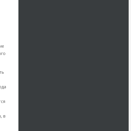
ие
ого
ть
ода
тся
, в