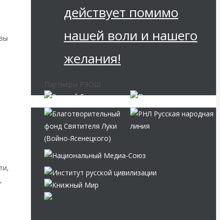
действует помимо
й
нашей воли и нашего
овы
желания!
Партнёры РЭОШ
ти,
,