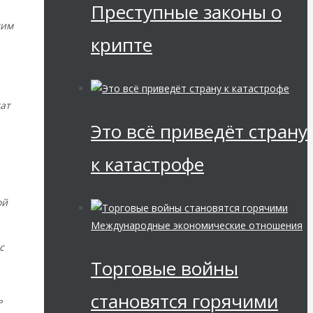
Преступные законы о
ким
крипте
тат
Это всё приведёт страну
к катастрофе
ой
Международные экономические отношения
с
Торговые войны
становятся горячими
ь