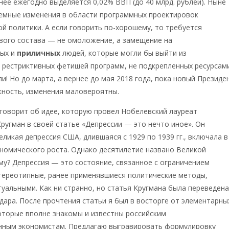
 неё ежегодно выделяется 0,02% ВВП (до 40 млрд. рублей). Ныне
емные изменения в области программных проектировок
й политики. А если говорить по-хорошему, то требуется
вого состава — не омоложение, а замещение на
ных и
приличных
людей, которые могли бы выйти из
 рестриктивных фетишей программ, не подкрепленных ресурсами
и! Но до марта, а вернее до мая 2018 года, пока новый Президе
жность, изменения маловероятны.
говорит об идее, которую провел Нобелевский лауреат
ругман в своей статье «Депрессии — это нечто иное». Он
еликая депрессия США, длившаяся с 1929 по 1939 гг., включала в
номического роста. Однако десятилетие названо Великой
му? Депрессия — это состояние, связанное с ограничением
тереотипные, ранее применявшиеся политические методы,
туальными. Как ни странно, но статья Кругмана была переведена
дара. После прочтения статьи я был в восторге от элементарны
оторые вполне знакомы и известны российским
нным экономистам. Предлагаю выгравировать формулировку