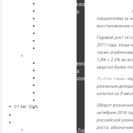
кризис в России.
Шарапов Сергей Федорович
Как сообщалось
,
Соловьев Владимир
Проедаем
показателям за о
Данилевский Н. Я.
восстановление 
Нечволодов А. Д.
основной
Кокорев Василий
Годовой рост ост
Бутми Г. В.
капитал, но
2017 года, когда
Другие авторы
также опубликова
Современные книги
строим
1,8% с 2,5% во в
Экономика современной России
квартал более по
Мировая экономика
грандиозные
Международные экономические отношения
Росстат также оп
планы
Деньги
реальным доходам
Христианство
капитал за 9 мес
История России
Оборот розничной
07 Авг 2026
Постижение
Все рубрики…
октябрем 2016 го
истории
Авторы РЭОШ
российской розн
Архив статей
роста, обозначив
ВАлентин
Экономика современной России