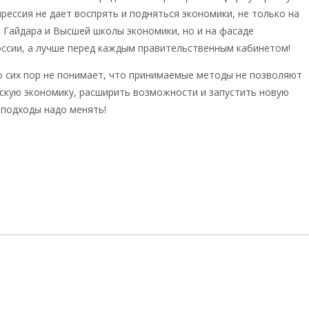
прессия не дает воспрять и подняться экономики, не только на
 Гайдара и Высшей школы экономики, но и на фасаде
ссии, а лучше перед каждым правительственным кабинетом!
о сих пор не понимает, что принимаемые методы не позволяют
скую экономику, расширить возможности и запустить новую
 подходы надо менять!
news_rl/2017/11/22/v_rossii_epoha_velikoj_depressii/