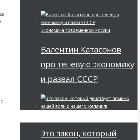
да
а
Экономика современной России
Валентин Катасонов
про теневую экономику
и развал СССР
 с
Мировая финансовая олигархия
Это закон, который