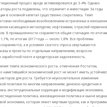
тиционный процесс вроде активизировался до 3-4%. Однако
аторы роста подавлены, что ограничит и инвестиции. За годы
ции в основной капитал существенно сократились. Темп
иктован необходимым возобновлением истраченных и изношенн
вном касающихся металлургии, нефтехимии, отраслей первично
ов. В промышленности сохраняется общая стагнация: по итога
 1,1%, по итогам 2017 года — около 1,8%. Все проблемы
сохраняются, а в условиях сжатого спроса свертываются
казы и проекты по отдельным направлениям, возросла
 заработной плате и кредиторская задолженность.
ления темпа экономического роста, отмеченная Ростатом,
то наметившийся экономический рост не может иметь устойчив
факторов для роста. Требуется неукоснительное изменение
кой политики по многим направлениям: денежно-кредитная и
ика, институциональные коррекции и модификации экономики,
естиционная политика, инновационная политика и нынче модна
ой экономики, которая ляжет мертвым грузом, как и программ