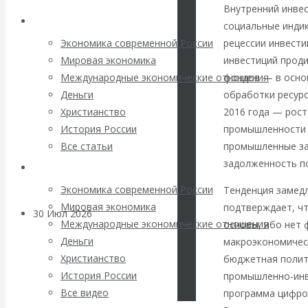
погоду на
Внутренний инвес
Архив статей
социальные индик
финансовых
рецессии инвести
Экономика современной России
инвестиций прод
Мировая экономика
рынках?
фондов — в осно
Международные экономические отношения
обработки ресурс
Деньги
Минфины хотят
2016 года — рост
Христианство
промышленности 
История России
быть главнее
промышленные за
Все статьи
задолженность по
Центробанков?
Архив Видео
Экономика современной России
Тенденция замед
Мировая экономика
подтверждает, ч
30 Июл 2026
Цифровая
Международные экономические отношения
основы, ибо нет 
экономика
Деньги
макроэкономичес
Христианство
бюджетная полит
Валентин
История России
промышленно-инв
Все видео
программа цифров
Катасонов.