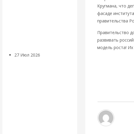
«Мировые
Кругмана, что де
фасаде института
ростовщики»:
правительства Ро
Правительство д
вчера и сегодня
развивать россий
модель роста! Их
27 Июл 2026
Мировая
http://ruskline.ru/
валютная система
Вернуться назад
Валентин
КАтасонов.
«МЕТОД
ОТМЫВАНИЯ