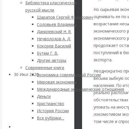
ВАлентин
Библиотека классической
Но сырьевая экон
русской мысли
Катасонов.
оценивать ее по
Шарапов Сергей Федорович
возрастание несы
Соловьев Владимир
Саммит НАТО в
экономического р
Данилевский Н. Я.
экономического 
Нечволодов А. Д.
Турции: Drang
продолжает оста
Кокорев Василий
поступлений в бю
Бутми Г. В.
nach Osten
экспорта.
Другие авторы
Современные книги
Неоднократно пр
30 Июл 2026
Банки
Экономика современной России
весьма зыбкую ос
Мировая экономика
населения. По ит
Международные экономические отношения
Валентин
реально располаг
Деньги
обстоятельствах 
Катасонов. Кто
Христианство
уповать на иност
История России
локомотивом экон
определяет
Все рубрики…
том числе и спро
Авторы РЭОШ