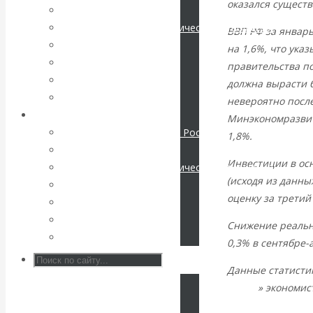
оказался существ
Мировая экономика
КАтасонов. К
Международные экономические отношения
ВВП РФ за январь
Деньги
на 1,6%, что ука
112-летию
Христианство
правительства по
История России
должна вырасти б
начала Первой
Все статьи
невероятно после
Архив Видео
Минэкономразвити
мировой войны:
Экономика современной России
1,8%.
Мировая экономика
вместо победы
Инвестиции в ос
Международные экономические отношения
(исходя из данных
Деньги
Россия
оценку за третий
Христианство
История России
получила
Снижение реальны
Все видео
0,3% в сентябре-а
«похабный»
Данные статисти
линии
» экономис
Брестский мир
Сухарев: