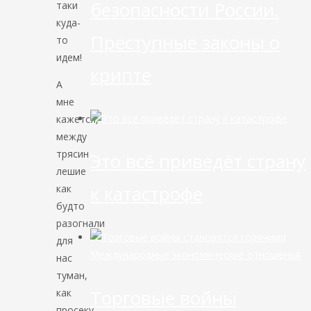
безопасности России.
таки
куда-
Преступные законы о
то
идем!
крипте
А
мне
кажется,
между
трясин
Это всё приведёт страну
лешие
к катастрофе
как
будто
разогнали
для
Международные экономические отношения
нас
туман,
Торговые войны
как
просеку