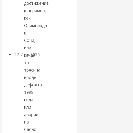
достижение
«Мировые
(например,
как
ростовщики»:
Олимпиада
в
вчера и сегодня
Сочи),
или
27 Июл 2026
Мировая
какая-
валютная система
то
трясина,
вроде
Валентин
дефолта
КАтасонов.
1998
года
«МЕТОД
или
аварии
ОТМЫВАНИЯ
на
Саяно-