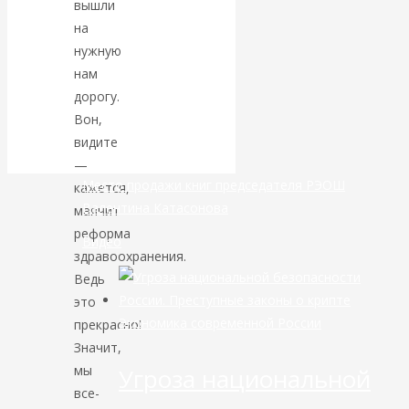
вышли
на
банковской
нужную
нам
сфере России
дорогу.
Вон,
уже начался
видите
—
Место продажи книг председателя РЭОШ
кажется,
Валентина Катасонова
маячит
реформа
Видео
здравоохранения.
Ведь
это
Экономика современной России
прекрасно!
Значит,
мы
Угроза национальной
все-