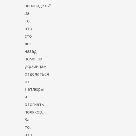
ненавидеть?
За
то,
что
сто
лет
назад
помогли
украинцам
отделаться
от
Петлюры
и
отогнать
поляков.
За
то,
что