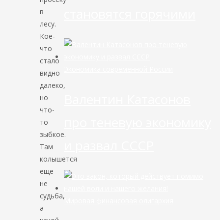
становятся горячими
в
лесу.
Кое-
что
стало
Экономика современной России
видно
далеко,
Валентин Катасонов
но
что-
про теневую экономику
то
зыбкое.
и развал СССР
Там
колышется
еще
не
судьба,
Мировая финансовая олигархия
а