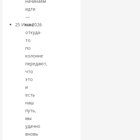
начинаем
покинуть НАТО?
идти
—
25 Июл 2026
Комментарии,
нам
интервью и беседы
откуда-
то
по
«Об этом
колонне
передают,
молчат»:
что
экономист
это
и
Валентин
есть
наш
Катасонов
путь,
мы
считает, что
удачно
вновь
кризис в