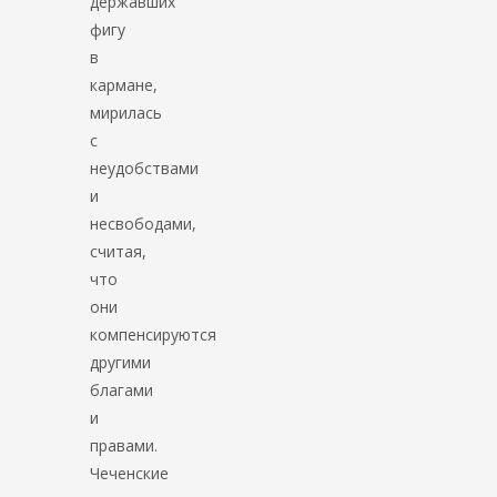
державших
фигу
в
кармане,
мирилась
с
неудобствами
и
несвободами,
считая,
что
они
компенсируются
другими
благами
и
правами.
Чеченские