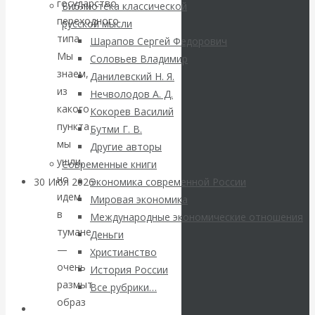
ВАлентин
государство
Библиотека классической
переходного
русской мысли
Катасонов.
типа.
Шарапов Сергей Федорович
Мы
Соловьев Владимир
Саммит НАТО в
знаем,
Данилевский Н. Я.
из
Нечволодов А. Д.
Турции: Drang
какого
Кокорев Василий
пункта
Бутми Г. В.
nach Osten
мы
Другие авторы
ушли,
Современные книги
но
30 Июл 2026
Банки
Экономика современной России
идем
Мировая экономика
в
Международные экономические отношения
Валентин
тумане
Деньги
—
Христианство
Катасонов. Кто
очень
История России
размыт
определяет
Все рубрики…
образ
Авторы РЭОШ