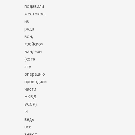
подавили
жестокое,
из
ряда
вон,
«войско»
Бандеры
(хотя
эту
операцию
проводили
части
НКВД
УССР).
И
ведь
все
знают,