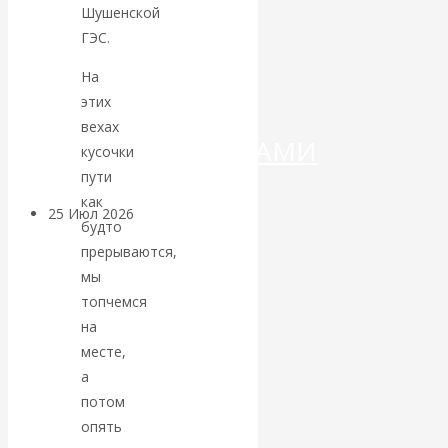
ДЕНЕГ»: КИТАЙ
Шушенской
ГЭС.
ВЕДЁТ БОРЬБУ
На
С
этих
вехах
КРИПТОВАЛЮТАМИ
кусочки
пути
как
25 Июл 2026
Геополитика
будто
прерываются,
Валентин
мы
топчемся
КАтасонов.
на
месте,
Может ли
а
потом
Америка
опять