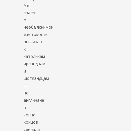
мы
знаем
о
необъяснимой
жестокости
англичан
к
католикам
ирландцам
и
шотландцам
—
но
англичане
в
конце
концов
сделали