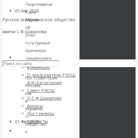
Георгиевича
05 Авг 2026
Деньги
Кара-
Мурзы
Русское экономическое общество
Валентин
об
имени С.Ф.Шарапова
этно-
Катасонов. Еще
культурных
Skip to content
причинах
раз на тему
РЭОШ
украинского
кризиса.
Концепция
блокировки
О председателе РЭОШ
Постсоветская
В.Ю.Катасонове
банковских
Россия,
Совет РЭОШ
как
О С.Ф.Шарапове
счетов
и
Анонсы
Украина,
Пост-релизы
—
Контакты
01 Авг 2026
Геополитика
общество
Библиотека
и